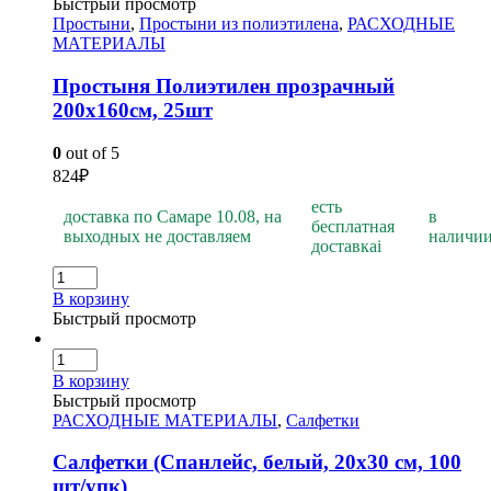
Быстрый просмотр
Простыни
,
Простыни из полиэтилена
,
РАСХОДНЫЕ
МАТЕРИАЛЫ
Простыня Полиэтилен прозрачный
200х160см, 25шт
0
out of 5
824
₽
есть
доставка по Самаре 10.08, на
в
бесплатная
выходных не доставляем
наличи
доставка
i
В корзину
Быстрый просмотр
В корзину
Быстрый просмотр
РАСХОДНЫЕ МАТЕРИАЛЫ
,
Салфетки
Салфетки (Спанлейс, белый, 20х30 см, 100
шт/упк)