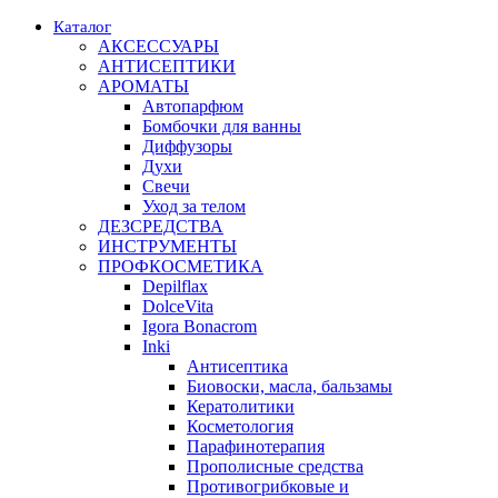
Каталог
АКСЕССУАРЫ
АНТИСЕПТИКИ
АРОМАТЫ
Автопарфюм
Бомбочки для ванны
Диффузоры
Духи
Свечи
Уход за телом
ДЕЗСРЕДСТВА
ИНСТРУМЕНТЫ
ПРОФКОСМЕТИКА
Depilflax
DolceVita
Igora Bonacrom
Inki
Антисептика
Биовоски, масла, бальзамы
Кератолитики
Косметология
Парафинотерапия
Прополисные средства
Противогрибковые и