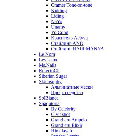
Cramer Tone-on-tone
Kidding
Liding
NaYo
Unamy
Yo Cond
Краситель Actyva
Стайлинг AND
Стайлинг HAIR MANYA
Le Nom
Levissime
Ms.Nails
RefectoCil
Siberian Sugar
Skinosophy
Альгинатные маски
Проф. средства
SolBianca
Spaqutoria
By Celebrity
C-vit shot
Grand cru Ampelo
Grand сru Elixir
Himalayah