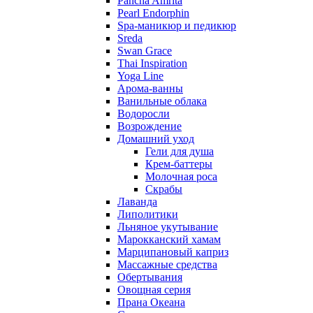
Pancha Amrita
Pearl Endorphin
Spa-маникюр и педикюр
Sreda
Swan Grace
Thai Inspiration
Yoga Line
Арома-ванны
Ванильные облака
Водоросли
Возрождение
Домашний уход
Гели для душа
Крем-баттеры
Молочная роса
Скрабы
Лаванда
Липолитики
Льняное укутывание
Марокканский хамам
Марципановый каприз
Массажные средства
Обертывания
Овощная серия
Прана Океана