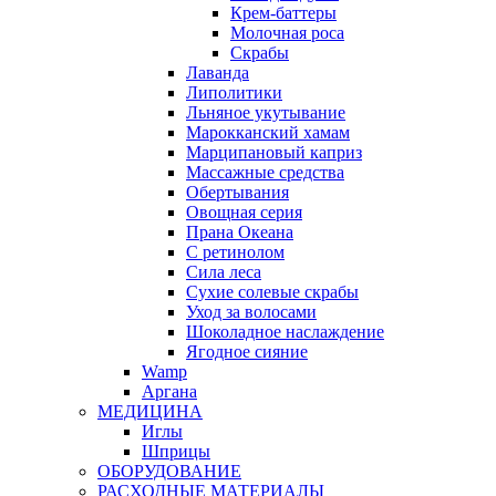
Крем-баттеры
Молочная роса
Скрабы
Лаванда
Липолитики
Льняное укутывание
Марокканский хамам
Марципановый каприз
Массажные средства
Обертывания
Овощная серия
Прана Океана
С ретинолом
Сила леса
Сухие солевые скрабы
Уход за волосами
Шоколадное наслаждение
Ягодное сияние
Wamp
Аргана
МЕДИЦИНА
Иглы
Шприцы
ОБОРУДОВАНИЕ
РАСХОДНЫЕ МАТЕРИАЛЫ