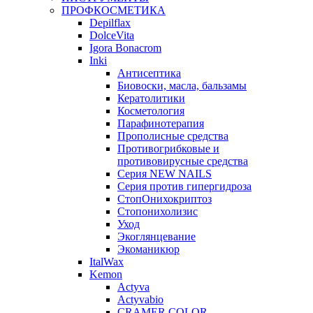
ПРОФКОСМЕТИКА
Depilflax
DolceVita
Igora Bonacrom
Inki
Антисептика
Биовоски, масла, бальзамы
Кератолитики
Косметология
Парафинотерапия
Прополисные средства
Противогрибковые и
противовирусные средства
Серия NEW NAILS
Серия против гипергидроза
СтопОнихокриптоз
Стопонихолизис
Уход
Экоглянцевание
Экоманикюр
ItalWax
Kemon
Actyva
Actyvabio
CRAMER COLOR