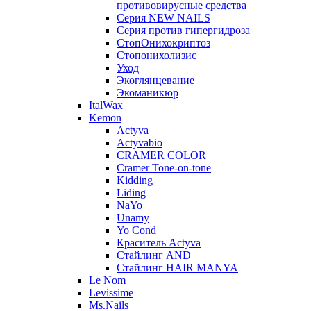
противовирусные средства
Серия NEW NAILS
Серия против гипергидроза
СтопОнихокриптоз
Стопонихолизис
Уход
Экоглянцевание
Экоманикюр
ItalWax
Kemon
Actyva
Actyvabio
CRAMER COLOR
Cramer Tone-on-tone
Kidding
Liding
NaYo
Unamy
Yo Cond
Краситель Actyva
Стайлинг AND
Стайлинг HAIR MANYA
Le Nom
Levissime
Ms.Nails