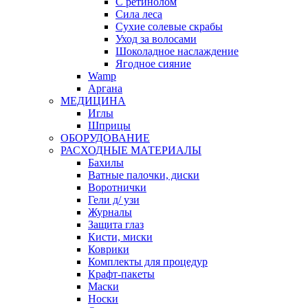
С ретинолом
Сила леса
Сухие солевые скрабы
Уход за волосами
Шоколадное наслаждение
Ягодное сияние
Wamp
Аргана
МЕДИЦИНА
Иглы
Шприцы
ОБОРУДОВАНИЕ
РАСХОДНЫЕ МАТЕРИАЛЫ
Бахилы
Ватные палочки, диски
Воротнички
Гели д/ узи
Журналы
Защита глаз
Кисти, миски
Коврики
Комплекты для процедур
Крафт-пакеты
Маски
Носки