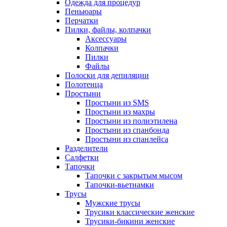
Одежда для процедур
Пеньюары
Перчатки
Пилки, файлы, колпачки
Аксессуары
Колпачки
Пилки
Файлы
Полоски для депиляции
Полотенца
Простыни
Простыни из SMS
Простыни из махры
Простыни из полиэтилена
Простыни из спанбонда
Простыни из спанлейса
Разделители
Салфетки
Тапочки
Тапочки с закрытым мысом
Тапочки-вьетнамки
Трусы
Мужские трусы
Трусики классические женские
Трусики-бикини женские