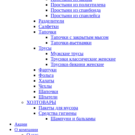
Простыни из полиэтилена
Простыни из спанбонда
Простыни из спанлейса
Разделители
Салфетки
Тапочки
Тапочки с закрытым мысом
Тапочки-вьетнамки
Трусы
Мужские трусы
Трусики классические женские
Трусики-бикини женские
Фартуки
Фольга
Халаты
Чехлы
Шапочки
Шпатели
ХОЗТОВАРЫ
Пакеты для мусора
Средства гигиены
Шампуни и бальзамы
Акции
О компании
О нас