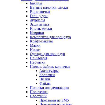
Бахилы
Ватные палочки, диски
Воротнички
Гели д/ узи
Журналы
Защита глаз
Кисти, миски
Коврики
Комплекты для процедур
Крафт-пакеты
Маски
Носки
Одежда для процедур
Пеньюары
Перчатки
Пилки, файлы, колпачки
Аксессуары
Колпачки
Пилки
Файлы
Полоски для депиляции
Полотенца
Простыни
Простыни из SMS
Простыни из махры