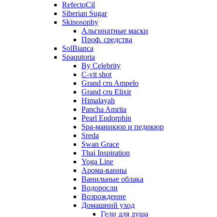
RefectoCil
Siberian Sugar
Skinosophy
Альгинатные маски
Проф. средства
SolBianca
Spaqutoria
By Celebrity
C-vit shot
Grand cru Ampelo
Grand сru Elixir
Himalayah
Pancha Amrita
Pearl Endorphin
Spa-маникюр и педикюр
Sreda
Swan Grace
Thai Inspiration
Yoga Line
Арома-ванны
Ванильные облака
Водоросли
Возрождение
Домашний уход
Гели для душа