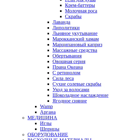
Крем-баттеры
Молочная роса
Скрабы
Лаванда
Липолитики
Льняное укутывание
Марокканский хамам
Марципановый каприз
Массажные средства
Обертывания
Овощная серия
Прана Океана
С ретинолом
Сила леса
Сухие солевые скрабы
Уход за волосами
Шоколадное наслаждение
Ягодное сияние
Wamp
Аргана
МЕДИЦИНА
Иглы
Шприцы
ОБОРУДОВАНИЕ