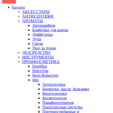
Каталог
АКСЕССУАРЫ
АНТИСЕПТИКИ
АРОМАТЫ
Автопарфюм
Бомбочки для ванны
Диффузоры
Духи
Свечи
Уход за телом
ДЕЗСРЕДСТВА
ИНСТРУМЕНТЫ
ПРОФКОСМЕТИКА
Depilflax
DolceVita
Igora Bonacrom
Inki
Антисептика
Биовоски, масла, бальзамы
Кератолитики
Косметология
Парафинотерапия
Прополисные средства
Противогрибковые и