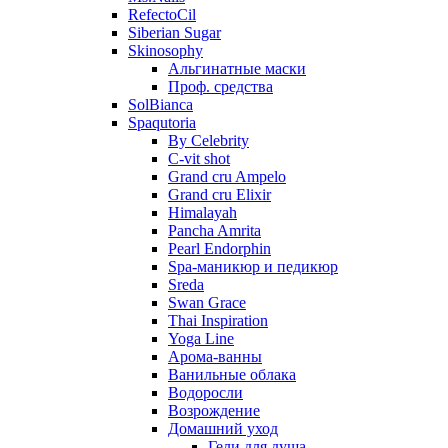
RefectoCil
Siberian Sugar
Skinosophy
Альгинатные маски
Проф. средства
SolBianca
Spaqutoria
By Celebrity
C-vit shot
Grand cru Ampelo
Grand сru Elixir
Himalayah
Pancha Amrita
Pearl Endorphin
Spa-маникюр и педикюр
Sreda
Swan Grace
Thai Inspiration
Yoga Line
Арома-ванны
Ванильные облака
Водоросли
Возрождение
Домашний уход
Гели для душа