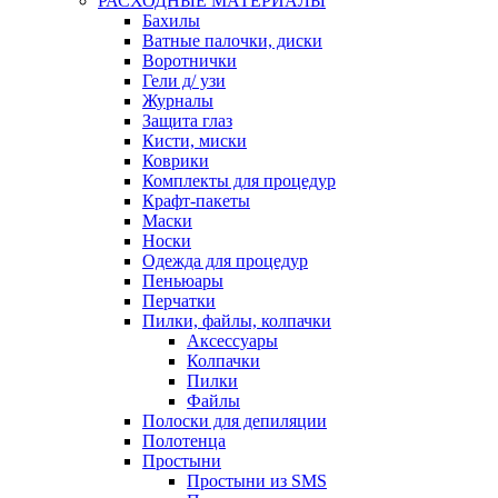
РАСХОДНЫЕ МАТЕРИАЛЫ
Бахилы
Ватные палочки, диски
Воротнички
Гели д/ узи
Журналы
Защита глаз
Кисти, миски
Коврики
Комплекты для процедур
Крафт-пакеты
Маски
Носки
Одежда для процедур
Пеньюары
Перчатки
Пилки, файлы, колпачки
Аксессуары
Колпачки
Пилки
Файлы
Полоски для депиляции
Полотенца
Простыни
Простыни из SMS