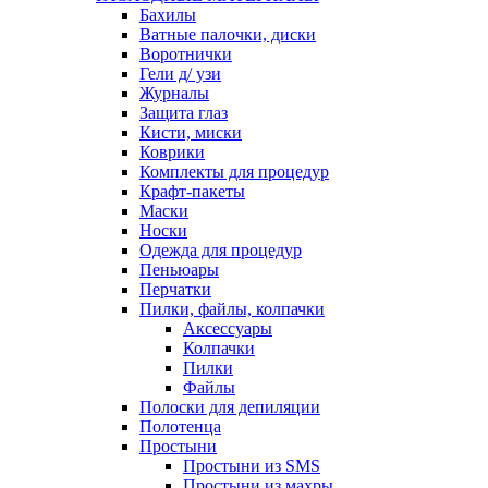
Бахилы
Ватные палочки, диски
Воротнички
Гели д/ узи
Журналы
Защита глаз
Кисти, миски
Коврики
Комплекты для процедур
Крафт-пакеты
Маски
Носки
Одежда для процедур
Пеньюары
Перчатки
Пилки, файлы, колпачки
Аксессуары
Колпачки
Пилки
Файлы
Полоски для депиляции
Полотенца
Простыни
Простыни из SMS
Простыни из махры