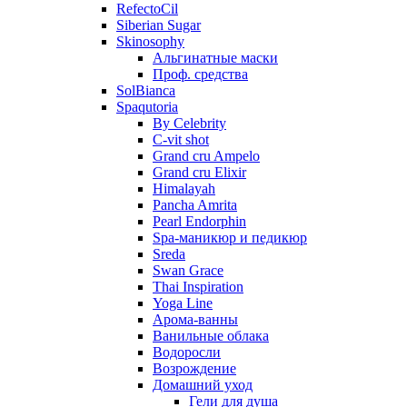
RefectoCil
Siberian Sugar
Skinosophy
Альгинатные маски
Проф. средства
SolBianca
Spaqutoria
By Celebrity
C-vit shot
Grand cru Ampelo
Grand сru Elixir
Himalayah
Pancha Amrita
Pearl Endorphin
Spa-маникюр и педикюр
Sreda
Swan Grace
Thai Inspiration
Yoga Line
Арома-ванны
Ванильные облака
Водоросли
Возрождение
Домашний уход
Гели для душа