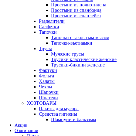
Простыни из полиэтилена
Простыни из спанбонда
Простыни из спанлейса
Разделители
Салфетки
Тапочки
Тапочки с закрытым мысом
Тапочки-вьетнамки
Трусы
Мужские трусы
Трусики классические женские
Трусики-бикини женские
Фартуки
Фольга
Халаты
Чехлы
Шапочки
Шпатели
ХОЗТОВАРЫ
Пакеты для мусора
Средства гигиены
Шампуни и бальзамы
Акции
О компании
О нас