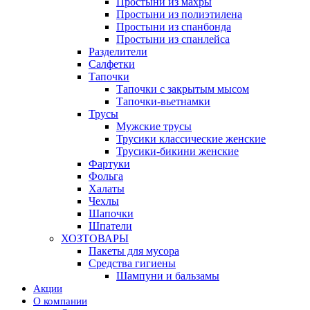
Простыни из махры
Простыни из полиэтилена
Простыни из спанбонда
Простыни из спанлейса
Разделители
Салфетки
Тапочки
Тапочки с закрытым мысом
Тапочки-вьетнамки
Трусы
Мужские трусы
Трусики классические женские
Трусики-бикини женские
Фартуки
Фольга
Халаты
Чехлы
Шапочки
Шпатели
ХОЗТОВАРЫ
Пакеты для мусора
Средства гигиены
Шампуни и бальзамы
Акции
О компании