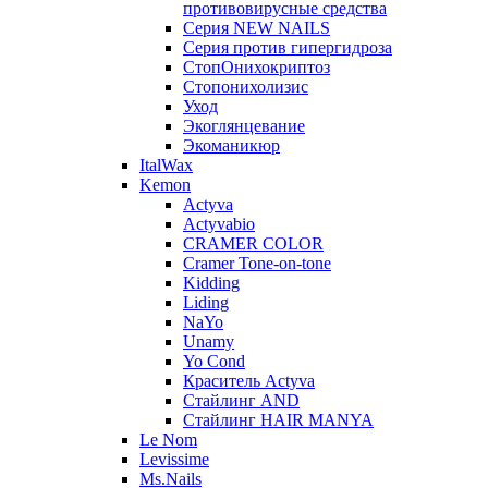
противовирусные средства
Серия NEW NAILS
Серия против гипергидроза
СтопОнихокриптоз
Стопонихолизис
Уход
Экоглянцевание
Экоманикюр
ItalWax
Kemon
Actyva
Actyvabio
CRAMER COLOR
Cramer Tone-on-tone
Kidding
Liding
NaYo
Unamy
Yo Cond
Краситель Actyva
Стайлинг AND
Стайлинг HAIR MANYA
Le Nom
Levissime
Ms.Nails