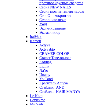
противовирусные средства
Серия NEW NAILS
Серия против гипергидроза
СтопОнихокриптоз
Стопонихолизис
Уход
Экоглянцевание
Экоманикюр
ItalWax
Kemon
Actyva
Actyvabio
CRAMER COLOR
Cramer Tone-on-tone
Kidding
Liding
NaYo
Unamy
Yo Cond
Краситель Actyva
Стайлинг AND
Стайлинг HAIR MANYA
Le Nom
Levissime
Ms.Nails