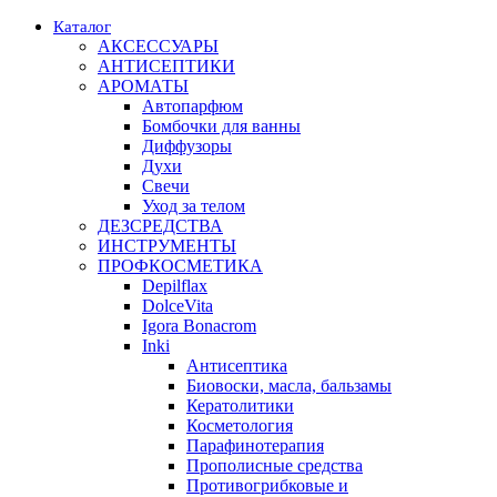
Каталог
АКСЕССУАРЫ
АНТИСЕПТИКИ
АРОМАТЫ
Автопарфюм
Бомбочки для ванны
Диффузоры
Духи
Свечи
Уход за телом
ДЕЗСРЕДСТВА
ИНСТРУМЕНТЫ
ПРОФКОСМЕТИКА
Depilflax
DolceVita
Igora Bonacrom
Inki
Антисептика
Биовоски, масла, бальзамы
Кератолитики
Косметология
Парафинотерапия
Прополисные средства
Противогрибковые и