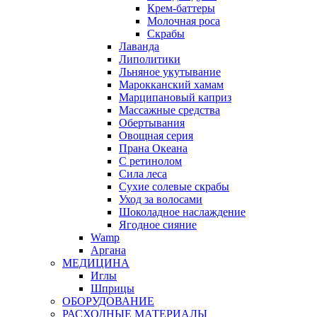
Крем-баттеры
Молочная роса
Скрабы
Лаванда
Липолитики
Льняное укутывание
Марокканский хамам
Марципановый каприз
Массажные средства
Обертывания
Овощная серия
Прана Океана
С ретинолом
Сила леса
Сухие солевые скрабы
Уход за волосами
Шоколадное наслаждение
Ягодное сияние
Wamp
Аргана
МЕДИЦИНА
Иглы
Шприцы
ОБОРУДОВАНИЕ
РАСХОДНЫЕ МАТЕРИАЛЫ