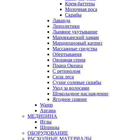
Крем-баттеры
Молочная роса
Скрабы
Лаванда
Липолитики
Льняное укутывание
Марокканский хамам
Марципановый каприз
Массажные средства
Обертывания
Овощная серия
Прана Океана
С ретинолом
Сила леса
Сухие солевые скрабы
Уход за волосами
Шоколадное наслаждение
Ягодное сияние
Wamp
Аргана
МЕДИЦИНА
Иглы
Шприцы
ОБОРУДОВАНИЕ
РАСХОДНЫЕ МАТЕРИАЛЫ