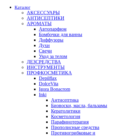
Каталог
АКСЕССУАРЫ
АНТИСЕПТИКИ
АРОМАТЫ
Автопарфюм
Бомбочки для ванны
Диффузоры
Духи
Свечи
Уход за телом
ДЕЗСРЕДСТВА
ИНСТРУМЕНТЫ
ПРОФКОСМЕТИКА
Depilflax
DolceVita
Igora Bonacrom
Inki
Антисептика
Биовоски, масла, бальзамы
Кератолитики
Косметология
Парафинотерапия
Прополисные средства
Противогрибковые и