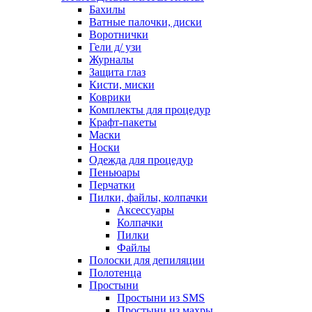
Бахилы
Ватные палочки, диски
Воротнички
Гели д/ узи
Журналы
Защита глаз
Кисти, миски
Коврики
Комплекты для процедур
Крафт-пакеты
Маски
Носки
Одежда для процедур
Пеньюары
Перчатки
Пилки, файлы, колпачки
Аксессуары
Колпачки
Пилки
Файлы
Полоски для депиляции
Полотенца
Простыни
Простыни из SMS
Простыни из махры