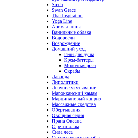
Sreda
Swan Grace
Thai Inspiration
Yoga Line
Арома-ванны
Ванильные облака
Водоросли
Возрождение
Домашний уход
Гели для душа
Крем-баттеры
Молочная роса
Скрабы
Лаванда
Липолитики
Льняное укутывание
Марокканский хамам
Марципановый каприз
Массажные средства
Обертывания
Овощная серия
Прана Океана
С ретинолом
Сила леса
Сухие солевые скрабы