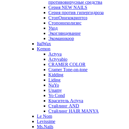
противовирусные средства
Серия NEW NAILS
Серия против гипергидроза
СтопОнихокриптоз
Стопонихолизис
Уход
Экоглянцевание
Экоманикюр
ItalWax
Kemon
Actyva
Actyvabio
CRAMER COLOR
Cramer Tone-on-tone
Kidding
Liding
NaYo
Unamy
Yo Cond
Краситель Actyva
Стайлинг AND
Стайлинг HAIR MANYA
Le Nom
Levissime
Ms.Nails