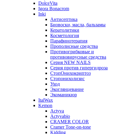
DolceVita
Igora Bonacrom
Inki
Антисептика
Биовоски, масла, бальзамы
Кератолитики
Косметология
Парафинотерапия
Прополисные средства
Противогрибковые и
противовирусные средства
Серия NEW NAILS
Серия против гипергидроза
СтопОнихокриптоз
Стопонихолизис
Уход
Экоглянцевание
Экоманикюр
ItalWax
Kemon
Actyva
Actyvabio
CRAMER COLOR
Cramer Tone-on-tone
Kidding