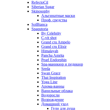
RefectoCil
Siberian Sugar
Skinosophy
Альгинатные маски
Проф. средства
SolBianca
Spaqutoria
By Celebrity
C-vit shot
Grand cru Ampelo
Grand сru Elixir
Himalayah
Pancha Amrita
Pearl Endorphin
Spa-маникюр и педикюр
Sreda
Swan Grace
Thai Inspiration
Yoga Line
Арома-ванны
Ванильные облака
Водоросли
Возрождение
Домашний уход
Гели для душа