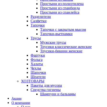
Простыни из полиэтилена
Простыни из спанбонда
Простыни из спанлейса
Разделители
Салфетки
Тапочки
Тапочки с закрытым мысом
Тапочки-вьетнамки
Трусы
Мужские трусы
Трусики классические женские
Трусики-бикини женские
Фартуки
Фольга
Халаты
Чехлы
Шапочки
Шпатели
ХОЗТОВАРЫ
Пакеты для мусора
Средства гигиены
Шампуни и бальзамы
Акции
О компании
О нас