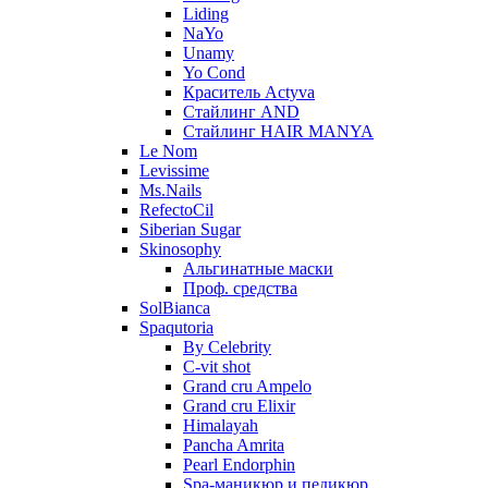
Liding
NaYo
Unamy
Yo Cond
Краситель Actyva
Стайлинг AND
Стайлинг HAIR MANYA
Le Nom
Levissime
Ms.Nails
RefectoCil
Siberian Sugar
Skinosophy
Альгинатные маски
Проф. средства
SolBianca
Spaqutoria
By Celebrity
C-vit shot
Grand cru Ampelo
Grand сru Elixir
Himalayah
Pancha Amrita
Pearl Endorphin
Spa-маникюр и педикюр