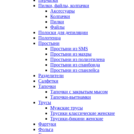
Перчатки
Пилки, файлы, колпачки
Аксессуары
Колпачки
Пилки
Файлы
Полоски для депиляции
Полотенца
Простыни
Простыни из SMS
Простыни из махры
Простыни из полиэтилена
Простыни из спанбонда
Простыни из спанлейса
Разделители
Салфетки
Тапочки
Тапочки с закрытым мысом
Тапочки-вьетнамки
Трусы
Мужские трусы
Трусики классические женские
Трусики-бикини женские
Фартуки
Фольга