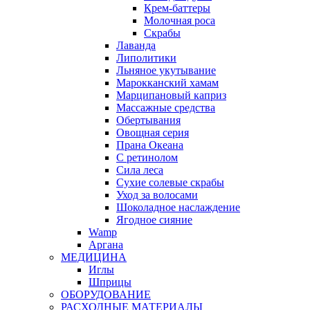
Крем-баттеры
Молочная роса
Скрабы
Лаванда
Липолитики
Льняное укутывание
Марокканский хамам
Марципановый каприз
Массажные средства
Обертывания
Овощная серия
Прана Океана
С ретинолом
Сила леса
Сухие солевые скрабы
Уход за волосами
Шоколадное наслаждение
Ягодное сияние
Wamp
Аргана
МЕДИЦИНА
Иглы
Шприцы
ОБОРУДОВАНИЕ
РАСХОДНЫЕ МАТЕРИАЛЫ