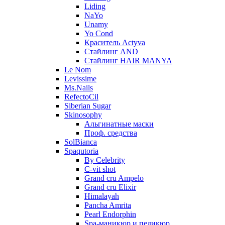
Liding
NaYo
Unamy
Yo Cond
Краситель Actyva
Стайлинг AND
Стайлинг HAIR MANYA
Le Nom
Levissime
Ms.Nails
RefectoCil
Siberian Sugar
Skinosophy
Альгинатные маски
Проф. средства
SolBianca
Spaqutoria
By Celebrity
C-vit shot
Grand cru Ampelo
Grand сru Elixir
Himalayah
Pancha Amrita
Pearl Endorphin
Spa-маникюр и педикюр