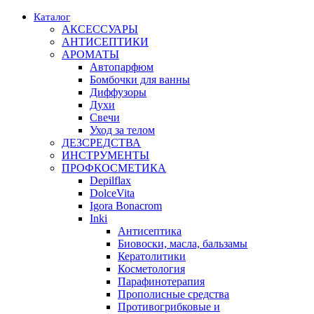
Каталог
АКСЕССУАРЫ
АНТИСЕПТИКИ
АРОМАТЫ
Автопарфюм
Бомбочки для ванны
Диффузоры
Духи
Свечи
Уход за телом
ДЕЗСРЕДСТВА
ИНСТРУМЕНТЫ
ПРОФКОСМЕТИКА
Depilflax
DolceVita
Igora Bonacrom
Inki
Антисептика
Биовоски, масла, бальзамы
Кератолитики
Косметология
Парафинотерапия
Прополисные средства
Противогрибковые и