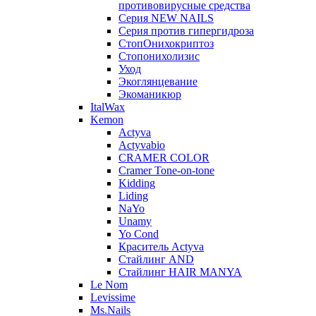
противовирусные средства
Серия NEW NAILS
Серия против гипергидроза
СтопОнихокриптоз
Стопонихолизис
Уход
Экоглянцевание
Экоманикюр
ItalWax
Kemon
Actyva
Actyvabio
CRAMER COLOR
Cramer Tone-on-tone
Kidding
Liding
NaYo
Unamy
Yo Cond
Краситель Actyva
Стайлинг AND
Стайлинг HAIR MANYA
Le Nom
Levissime
Ms.Nails