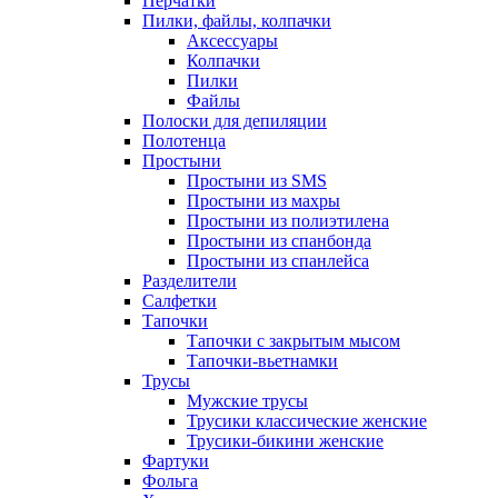
Перчатки
Пилки, файлы, колпачки
Аксессуары
Колпачки
Пилки
Файлы
Полоски для депиляции
Полотенца
Простыни
Простыни из SMS
Простыни из махры
Простыни из полиэтилена
Простыни из спанбонда
Простыни из спанлейса
Разделители
Салфетки
Тапочки
Тапочки с закрытым мысом
Тапочки-вьетнамки
Трусы
Мужские трусы
Трусики классические женские
Трусики-бикини женские
Фартуки
Фольга