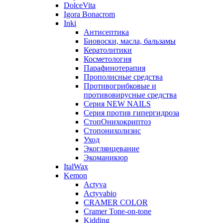
DolceVita
Igora Bonacrom
Inki
Антисептика
Биовоски, масла, бальзамы
Кератолитики
Косметология
Парафинотерапия
Прополисные средства
Противогрибковые и
противовирусные средства
Серия NEW NAILS
Серия против гипергидроза
СтопОнихокриптоз
Стопонихолизис
Уход
Экоглянцевание
Экоманикюр
ItalWax
Kemon
Actyva
Actyvabio
CRAMER COLOR
Cramer Tone-on-tone
Kidding