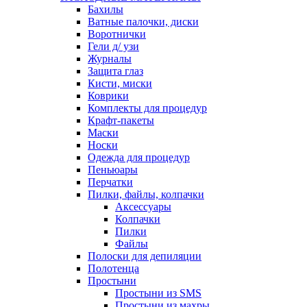
Бахилы
Ватные палочки, диски
Воротнички
Гели д/ узи
Журналы
Защита глаз
Кисти, миски
Коврики
Комплекты для процедур
Крафт-пакеты
Маски
Носки
Одежда для процедур
Пеньюары
Перчатки
Пилки, файлы, колпачки
Аксессуары
Колпачки
Пилки
Файлы
Полоски для депиляции
Полотенца
Простыни
Простыни из SMS
Простыни из махры