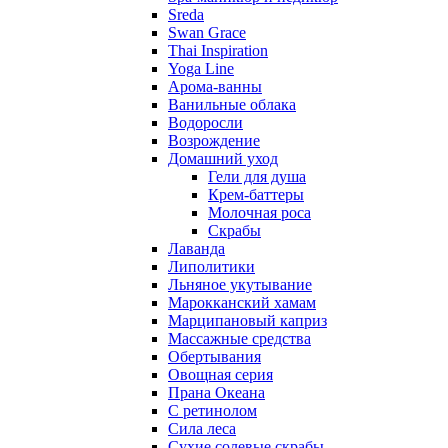
Sreda
Swan Grace
Thai Inspiration
Yoga Line
Арома-ванны
Ванильные облака
Водоросли
Возрождение
Домашний уход
Гели для душа
Крем-баттеры
Молочная роса
Скрабы
Лаванда
Липолитики
Льняное укутывание
Марокканский хамам
Марципановый каприз
Массажные средства
Обертывания
Овощная серия
Прана Океана
С ретинолом
Сила леса
Сухие солевые скрабы