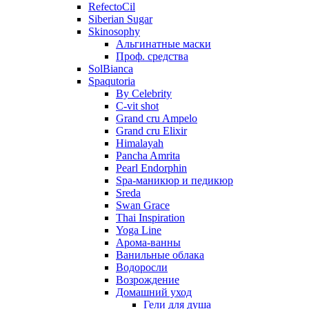
RefectoCil
Siberian Sugar
Skinosophy
Альгинатные маски
Проф. средства
SolBianca
Spaqutoria
By Celebrity
C-vit shot
Grand cru Ampelo
Grand сru Elixir
Himalayah
Pancha Amrita
Pearl Endorphin
Spa-маникюр и педикюр
Sreda
Swan Grace
Thai Inspiration
Yoga Line
Арома-ванны
Ванильные облака
Водоросли
Возрождение
Домашний уход
Гели для душа