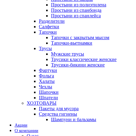
Простыни из полиэтилена
Простыни из спанбонда
Простыни из спанлейса
Разделители
Салфетки
Тапочки
Тапочки с закрытым мысом
Тапочки-вьетнамки
Трусы
Мужские трусы
Трусики классические женские
Трусики-бикини женские
Фартуки
Фольга
Халаты
Чехлы
Шапочки
Шпатели
ХОЗТОВАРЫ
Пакеты для мусора
Средства гигиены
Шампуни и бальзамы
Акции
О компании
О нас