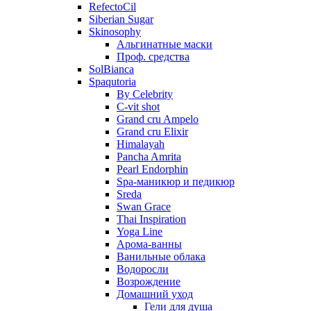
RefectoCil
Siberian Sugar
Skinosophy
Альгинатные маски
Проф. средства
SolBianca
Spaqutoria
By Celebrity
C-vit shot
Grand cru Ampelo
Grand сru Elixir
Himalayah
Pancha Amrita
Pearl Endorphin
Spa-маникюр и педикюр
Sreda
Swan Grace
Thai Inspiration
Yoga Line
Арома-ванны
Ванильные облака
Водоросли
Возрождение
Домашний уход
Гели для душа