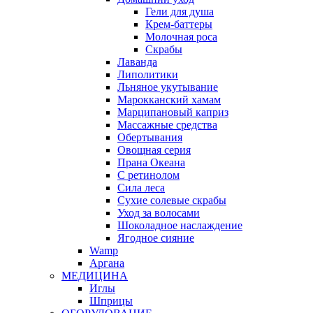
Гели для душа
Крем-баттеры
Молочная роса
Скрабы
Лаванда
Липолитики
Льняное укутывание
Марокканский хамам
Марципановый каприз
Массажные средства
Обертывания
Овощная серия
Прана Океана
С ретинолом
Сила леса
Сухие солевые скрабы
Уход за волосами
Шоколадное наслаждение
Ягодное сияние
Wamp
Аргана
МЕДИЦИНА
Иглы
Шприцы