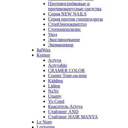
Противогрибковые и
противовирусные средства
Серия NEW NAILS
Серия против гипергидроза
СтопОнихокриптоз
Стопонихолизис
Уход
Экоглянцевание
Экоманикюр
ItalWax
Kemon
Actyva
Actyvabio
CRAMER COLOR
Cramer Tone-on-tone
Kidding
Liding
NaYo
Unamy
Yo Cond
Краситель Actyva
Стайлинг AND
Стайлинг HAIR MANYA
Le Nom
Levissime