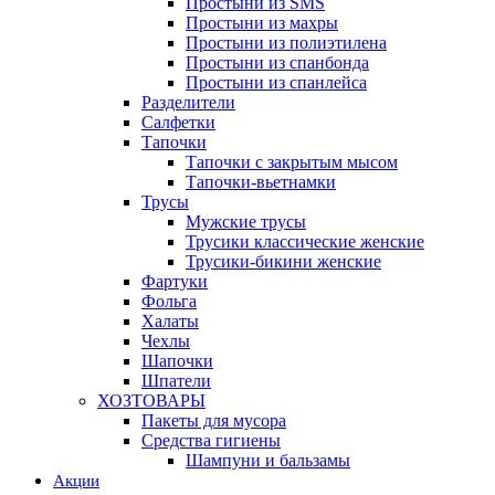
Простыни из SMS
Простыни из махры
Простыни из полиэтилена
Простыни из спанбонда
Простыни из спанлейса
Разделители
Салфетки
Тапочки
Тапочки с закрытым мысом
Тапочки-вьетнамки
Трусы
Мужские трусы
Трусики классические женские
Трусики-бикини женские
Фартуки
Фольга
Халаты
Чехлы
Шапочки
Шпатели
ХОЗТОВАРЫ
Пакеты для мусора
Средства гигиены
Шампуни и бальзамы
Акции