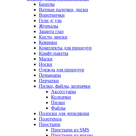
Бахилы
Ватные палочки, диски
Воротнички
Гели д/ узи
Журналы
Защита глаз
Кисти, миски
Коврики
Комплекты для процедур
Крафт-пакеты
Маски
Носки
Одежда для процедур
Пеньюары
Перчатки
Пилки, файлы, колпачки
Аксессуары
Колпачки
Пилки
Файлы
Полоски для депиляции
Полотенца
Простыни
Простыни из SMS
Простыни из махры