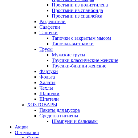
Простыни из полиэтилена
Простыни из спанбонда
Простыни из спанлейса
Разделители
Салфетки
Тапочки
Тапочки с закрытым мысом
Тапочки-вьетнамки
Трусы
Мужские трусы
Трусики классические женские
Трусики-бикини женские
Фартуки
Фольга
Халаты
Чехлы
Шапочки
Шпатели
ХОЗТОВАРЫ
Пакеты для мусора
Средства гигиены
Шампуни и бальзамы
Акции
О компании
О нас