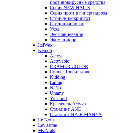
противовирусные средства
Серия NEW NAILS
Серия против гипергидроза
СтопОнихокриптоз
Стопонихолизис
Уход
Экоглянцевание
Экоманикюр
ItalWax
Kemon
Actyva
Actyvabio
CRAMER COLOR
Cramer Tone-on-tone
Kidding
Liding
NaYo
Unamy
Yo Cond
Краситель Actyva
Стайлинг AND
Стайлинг HAIR MANYA
Le Nom
Levissime
Ms.Nails