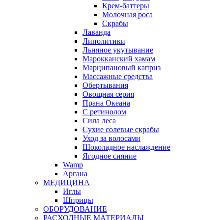
Крем-баттеры
Молочная роса
Скрабы
Лаванда
Липолитики
Льняное укутывание
Марокканский хамам
Марципановый каприз
Массажные средства
Обертывания
Овощная серия
Прана Океана
С ретинолом
Сила леса
Сухие солевые скрабы
Уход за волосами
Шоколадное наслаждение
Ягодное сияние
Wamp
Аргана
МЕДИЦИНА
Иглы
Шприцы
ОБОРУДОВАНИЕ
РАСХОДНЫЕ МАТЕРИАЛЫ