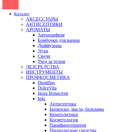
Каталог
АКСЕССУАРЫ
АНТИСЕПТИКИ
АРОМАТЫ
Автопарфюм
Бомбочки для ванны
Диффузоры
Духи
Свечи
Уход за телом
ДЕЗСРЕДСТВА
ИНСТРУМЕНТЫ
ПРОФКОСМЕТИКА
Depilflax
DolceVita
Igora Bonacrom
Inki
Антисептика
Биовоски, масла, бальзамы
Кератолитики
Косметология
Парафинотерапия
Прополисные средства