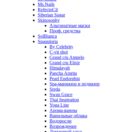
Ms.Nails
RefectoCil
Siberian Sugar
Skinosophy
Альгинатные маски
Проф. средства
SolBianca
Spaqutoria
By Celebrity
C-vit shot
Grand cru Ampelo
Grand сru Elixir
Himalayah
Pancha Amrita
Pearl Endorphin
Spa-маникюр и педикюр
Sreda
Swan Grace
Thai Inspiration
Yoga Line
Арома-ванны
Ванильные облака
Водоросли
Возрождение
Домашний уход