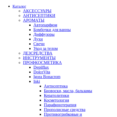
Каталог
АКСЕССУАРЫ
АНТИСЕПТИКИ
АРОМАТЫ
Автопарфюм
Бомбочки для ванны
Диффузоры
Духи
Свечи
Уход за телом
ДЕЗСРЕДСТВА
ИНСТРУМЕНТЫ
ПРОФКОСМЕТИКА
Depilflax
DolceVita
Igora Bonacrom
Inki
Антисептика
Биовоски, масла, бальзамы
Кератолитики
Косметология
Парафинотерапия
Прополисные средства
Противогрибковые и