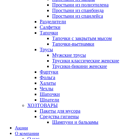
Простыни из полиэтилена
Простыни из спанбонда
Простыни из спанлейса
Разделители
Салфетки
Тапочки
Тапочки с закрытым мысом
Тапочки-вьетнамки
Трусы
Мужские трусы
Трусики классические женские
Трусики-бикини женские
Фартуки
Фольга
Халаты
Чехлы
Шапочки
Шпатели
ХОЗТОВАРЫ
Пакеты для мусора
Средства гигиены
Шампуни и бальзамы
Акции
О компании
О нас