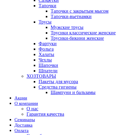
Салфетки
Тапочки
Тапочки с закрытым мысом
Тапочки-вьетнамки
Трусы
Мужские трусы
Трусики классические женские
Трусики-бикини женские
Фартуки
Фольга
Халаты
Чехлы
Шапочки
Шпатели
ХОЗТОВАРЫ
Пакеты для мусора
Средства гигиены
Шампуни и бальзамы
Акции
О компании
О нас
Гарантия качества
Семинары
Доставка
Оплата