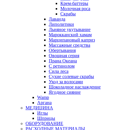
Крем-баттеры
Молочная роса
Скрабы
Лаванда
Липолитики
Льняное укутывание
Марокканский хамам
Марципановый каприз
Массажные средства
Обертывания
Овощная серия
Прана Океана
С ретинолом
Сила леса
Сухие солевые скрабы
Уход за волосами
Шоколадное наслаждение
Ягодное сияние
Wamp
Аргана
МЕДИЦИНА
Иглы
Шприцы
ОБОРУДОВАНИЕ
РАСХОДНЫЕ МАТЕРИАЛЫ