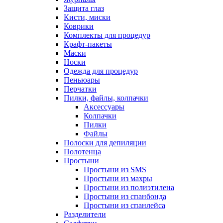
Защита глаз
Кисти, миски
Коврики
Комплекты для процедур
Крафт-пакеты
Маски
Носки
Одежда для процедур
Пеньюары
Перчатки
Пилки, файлы, колпачки
Аксессуары
Колпачки
Пилки
Файлы
Полоски для депиляции
Полотенца
Простыни
Простыни из SMS
Простыни из махры
Простыни из полиэтилена
Простыни из спанбонда
Простыни из спанлейса
Разделители