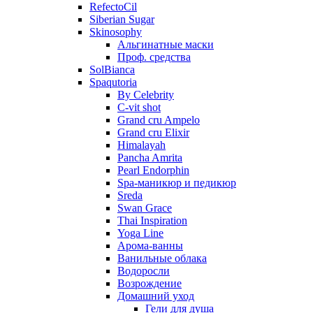
RefectoCil
Siberian Sugar
Skinosophy
Альгинатные маски
Проф. средства
SolBianca
Spaqutoria
By Celebrity
C-vit shot
Grand cru Ampelo
Grand сru Elixir
Himalayah
Pancha Amrita
Pearl Endorphin
Spa-маникюр и педикюр
Sreda
Swan Grace
Thai Inspiration
Yoga Line
Арома-ванны
Ванильные облака
Водоросли
Возрождение
Домашний уход
Гели для душа