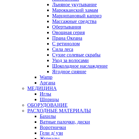
Льняное укутывание
Марокканский хамам
Марципановый каприз
Массажные средства
Обертывания
Овощная серия
Прана Океана
С ретинолом
Сила леса
Сухие солевые скрабы
Уход за волосами
Шоколадное наслаждение
Ягодное сияние
Wamp
Аргана
МЕДИЦИНА
Иглы
Шприцы
ОБОРУДОВАНИЕ
РАСХОДНЫЕ МАТЕРИАЛЫ
Бахилы
Ватные палочки, диски
Воротнички
Гели д/ узи
Журналы