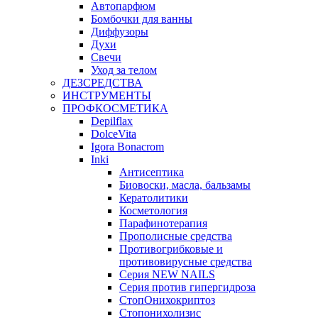
Автопарфюм
Бомбочки для ванны
Диффузоры
Духи
Свечи
Уход за телом
ДЕЗСРЕДСТВА
ИНСТРУМЕНТЫ
ПРОФКОСМЕТИКА
Depilflax
DolceVita
Igora Bonacrom
Inki
Антисептика
Биовоски, масла, бальзамы
Кератолитики
Косметология
Парафинотерапия
Прополисные средства
Противогрибковые и
противовирусные средства
Серия NEW NAILS
Серия против гипергидроза
СтопОнихокриптоз
Стопонихолизис