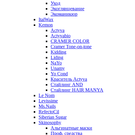
Уход
Экоглянцевание
Экоманикюр
ItalWax
Kemon
Actyva
Actyvabio
CRAMER COLOR
Cramer Tone-on-tone
Kidding
Liding
NaYo
Unamy
Yo Cond
Краситель Actyva
Стайлинг AND
Стайлинг HAIR MANYA
Le Nom
Levissime
Ms.Nails
RefectoCil
Siberian Sugar
Skinosophy
Альгинатные маски
Проф. средства