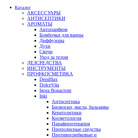
Каталог
АКСЕССУАРЫ
АНТИСЕПТИКИ
АРОМАТЫ
Автопарфюм
Бомбочки для ванны
Диффузоры
Духи
Свечи
Уход за телом
ДЕЗСРЕДСТВА
ИНСТРУМЕНТЫ
ПРОФКОСМЕТИКА
Depilflax
DolceVita
Igora Bonacrom
Inki
Антисептика
Биовоски, масла, бальзамы
Кератолитики
Косметология
Парафинотерапия
Прополисные средства
Противогрибковые и