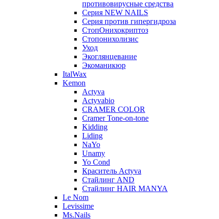
противовирусные средства
Серия NEW NAILS
Серия против гипергидроза
СтопОнихокриптоз
Стопонихолизис
Уход
Экоглянцевание
Экоманикюр
ItalWax
Kemon
Actyva
Actyvabio
CRAMER COLOR
Cramer Tone-on-tone
Kidding
Liding
NaYo
Unamy
Yo Cond
Краситель Actyva
Стайлинг AND
Стайлинг HAIR MANYA
Le Nom
Levissime
Ms.Nails