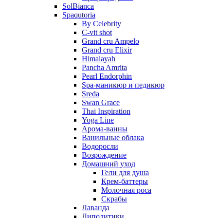
SolBianca
Spaqutoria
By Celebrity
C-vit shot
Grand cru Ampelo
Grand сru Elixir
Himalayah
Pancha Amrita
Pearl Endorphin
Spa-маникюр и педикюр
Sreda
Swan Grace
Thai Inspiration
Yoga Line
Арома-ванны
Ванильные облака
Водоросли
Возрождение
Домашний уход
Гели для душа
Крем-баттеры
Молочная роса
Скрабы
Лаванда
Липолитики