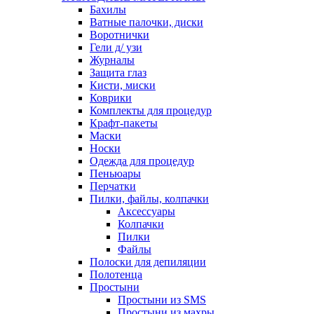
Бахилы
Ватные палочки, диски
Воротнички
Гели д/ узи
Журналы
Защита глаз
Кисти, миски
Коврики
Комплекты для процедур
Крафт-пакеты
Маски
Носки
Одежда для процедур
Пеньюары
Перчатки
Пилки, файлы, колпачки
Аксессуары
Колпачки
Пилки
Файлы
Полоски для депиляции
Полотенца
Простыни
Простыни из SMS
Простыни из махры