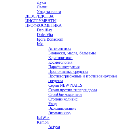
Духи
Свечи
Уход за телом
ДЕЗСРЕДСТВА
ИНСТРУМЕНТЫ
ПРОФКОСМЕТИКА
Depilflax
DolceVita
Igora Bonacrom
Inki
Антисептика
Биовоски, масла, бальзамы
Кератолитики
Косметология
Парафинотерапия
Прополисные средства
Противогрибковые и противовирусные
средства
Серия NEW NAILS
Серия против гипергидроза
СтопОнихокриптоз
Стопонихолизис
Уход
Экоглянцевание
Экоманикюр
ItalWax
Kemon
Actyva