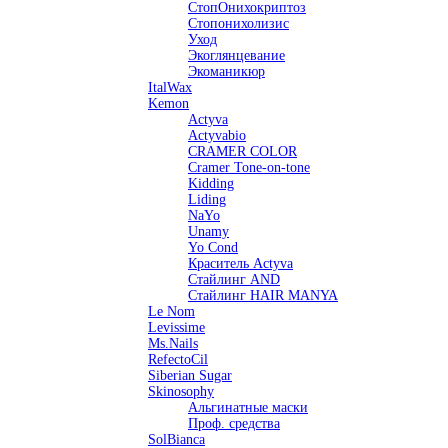
СтопОнихокриптоз
Стопонихолизис
Уход
Экоглянцевание
Экоманикюр
ItalWax
Kemon
Actyva
Actyvabio
CRAMER COLOR
Cramer Tone-on-tone
Kidding
Liding
NaYo
Unamy
Yo Cond
Краситель Actyva
Стайлинг AND
Стайлинг HAIR MANYA
Le Nom
Levissime
Ms.Nails
RefectoCil
Siberian Sugar
Skinosophy
Альгинатные маски
Проф. средства
SolBianca