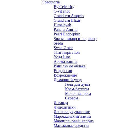
Spaqutoria
By Celebrity
C-vit shot
Grand cru Ampelo
Grand сru Elixir
Himalayah
Pancha Amrita
Pearl Endorphin
Spa-маникюр и педикюр
Sreda
Swan Grace
Thai Inspiration
Yoga Line
Арома-ванны
Ванильные облака
Водоросли
Возрождение
Домашний уход
Гели для душа
Крем-баттеры
Молочная роса
Скрабы
Лаванда
Липолитики
Льняное укутывание
Марокканский хамам
Марципановый каприз
Массажные средства