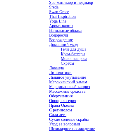
Spa-маникюр и педикюр
Sreda
Swan Grace
Thai Inspiration
Yoga Line
Арома-ванны
Ванильные облака
Водоросли
Возрождение
Домашний уход
Гели для душа
Крем-баттеры
Молочная роса
Скрабы
Лаванда
Липолитики
Льняное укутывание
Марокканский хамам
Марципановый каприз
Массажные средства
Обертывания
Овощная серия
Прана Океана
С ретинолом
Сила леса
Сухие солевые скрабы
Уход за волосами
Шоколадное наслаждение