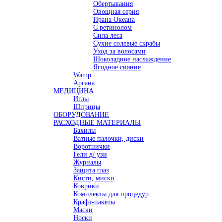
Обертывания
Овощная серия
Прана Океана
С ретинолом
Сила леса
Сухие солевые скрабы
Уход за волосами
Шоколадное наслаждение
Ягодное сияние
Wamp
Аргана
МЕДИЦИНА
Иглы
Шприцы
ОБОРУДОВАНИЕ
РАСХОДНЫЕ МАТЕРИАЛЫ
Бахилы
Ватные палочки, диски
Воротнички
Гели д/ узи
Журналы
Защита глаз
Кисти, миски
Коврики
Комплекты для процедур
Крафт-пакеты
Маски
Носки