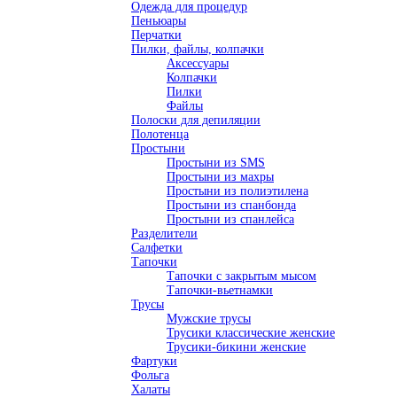
Одежда для процедур
Пеньюары
Перчатки
Пилки, файлы, колпачки
Аксессуары
Колпачки
Пилки
Файлы
Полоски для депиляции
Полотенца
Простыни
Простыни из SMS
Простыни из махры
Простыни из полиэтилена
Простыни из спанбонда
Простыни из спанлейса
Разделители
Салфетки
Тапочки
Тапочки с закрытым мысом
Тапочки-вьетнамки
Трусы
Мужские трусы
Трусики классические женские
Трусики-бикини женские
Фартуки
Фольга
Халаты