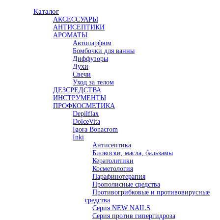
Каталог
АКСЕССУАРЫ
АНТИСЕПТИКИ
АРОМАТЫ
Автопарфюм
Бомбочки для ванны
Диффузоры
Духи
Свечи
Уход за телом
ДЕЗСРЕДСТВА
ИНСТРУМЕНТЫ
ПРОФКОСМЕТИКА
Depilflax
DolceVita
Igora Bonacrom
Inki
Антисептика
Биовоски, масла, бальзамы
Кератолитики
Косметология
Парафинотерапия
Прополисные средства
Противогрибковые и противовирусные
средства
Серия NEW NAILS
Серия против гипергидроза