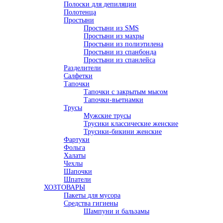
Полоски для депиляции
Полотенца
Простыни
Простыни из SMS
Простыни из махры
Простыни из полиэтилена
Простыни из спанбонда
Простыни из спанлейса
Разделители
Салфетки
Тапочки
Тапочки с закрытым мысом
Тапочки-вьетнамки
Трусы
Мужские трусы
Трусики классические женские
Трусики-бикини женские
Фартуки
Фольга
Халаты
Чехлы
Шапочки
Шпатели
ХОЗТОВАРЫ
Пакеты для мусора
Средства гигиены
Шампуни и бальзамы
Акции