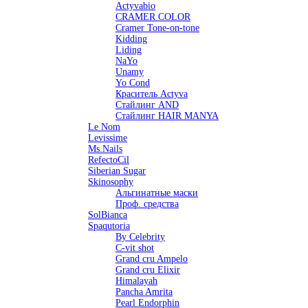
Actyvabio
CRAMER COLOR
Cramer Tone-on-tone
Kidding
Liding
NaYo
Unamy
Yo Cond
Краситель Actyva
Стайлинг AND
Стайлинг HAIR MANYA
Le Nom
Levissime
Ms.Nails
RefectoCil
Siberian Sugar
Skinosophy
Альгинатные маски
Проф. средства
SolBianca
Spaqutoria
By Celebrity
C-vit shot
Grand cru Ampelo
Grand сru Elixir
Himalayah
Pancha Amrita
Pearl Endorphin