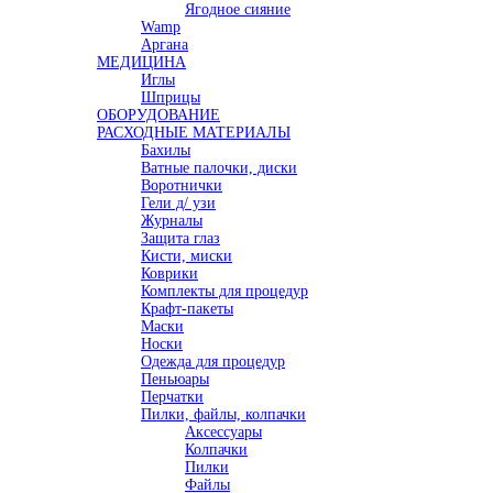
Ягодное сияние
Wamp
Аргана
МЕДИЦИНА
Иглы
Шприцы
ОБОРУДОВАНИЕ
РАСХОДНЫЕ МАТЕРИАЛЫ
Бахилы
Ватные палочки, диски
Воротнички
Гели д/ узи
Журналы
Защита глаз
Кисти, миски
Коврики
Комплекты для процедур
Крафт-пакеты
Маски
Носки
Одежда для процедур
Пеньюары
Перчатки
Пилки, файлы, колпачки
Аксессуары
Колпачки
Пилки
Файлы