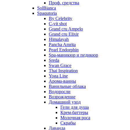
Проф. средства
SolBianca
Spaqutoria
By Celebrity
C-vit shot
Grand cru Ampelo
Grand сru Elixir
Himalayah
Pancha Amrita
Pearl Endorphin
Spa-маникюр и педикюр
Sreda
Swan Grace
Thai Inspiration
Yoga Line
Арома-ванны
Ванильные облака
Водоросли
Возрождение
Домашний уход
Гели для душа
Крем-баттеры
Молочная роса
Скрабы
Лаванда