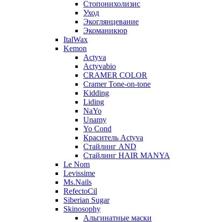
Стопонихолизис
Уход
Экоглянцевание
Экоманикюр
ItalWax
Kemon
Actyva
Actyvabio
CRAMER COLOR
Cramer Tone-on-tone
Kidding
Liding
NaYo
Unamy
Yo Cond
Краситель Actyva
Стайлинг AND
Стайлинг HAIR MANYA
Le Nom
Levissime
Ms.Nails
RefectoCil
Siberian Sugar
Skinosophy
Альгинатные маски