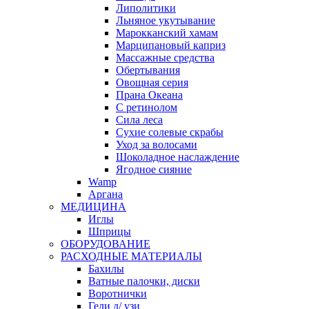
Липолитики
Льняное укутывание
Марокканский хамам
Марципановый каприз
Массажные средства
Обертывания
Овощная серия
Прана Океана
С ретинолом
Сила леса
Сухие солевые скрабы
Уход за волосами
Шоколадное наслаждение
Ягодное сияние
Wamp
Аргана
МЕДИЦИНА
Иглы
Шприцы
ОБОРУДОВАНИЕ
РАСХОДНЫЕ МАТЕРИАЛЫ
Бахилы
Ватные палочки, диски
Воротнички
Гели д/ узи