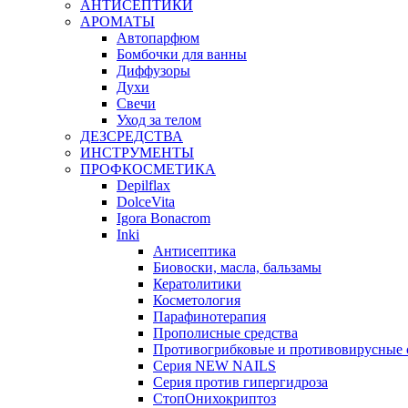
АНТИСЕПТИКИ
АРОМАТЫ
Автопарфюм
Бомбочки для ванны
Диффузоры
Духи
Свечи
Уход за телом
ДЕЗСРЕДСТВА
ИНСТРУМЕНТЫ
ПРОФКОСМЕТИКА
Depilflax
DolceVita
Igora Bonacrom
Inki
Антисептика
Биовоски, масла, бальзамы
Кератолитики
Косметология
Парафинотерапия
Прополисные средства
Противогрибковые и противовирусные 
Серия NEW NAILS
Серия против гипергидроза
СтопОнихокриптоз