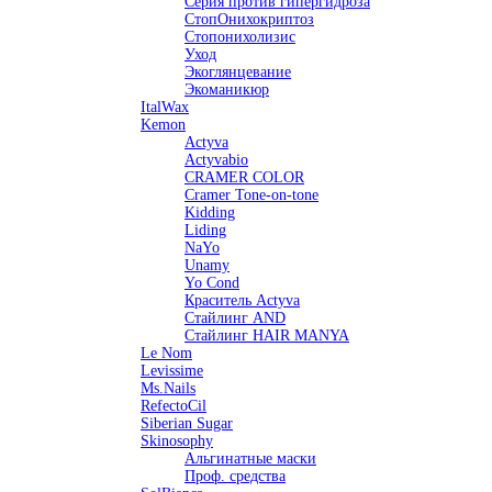
Серия против гипергидроза
СтопОнихокриптоз
Стопонихолизис
Уход
Экоглянцевание
Экоманикюр
ItalWax
Kemon
Actyva
Actyvabio
CRAMER COLOR
Cramer Tone-on-tone
Kidding
Liding
NaYo
Unamy
Yo Cond
Краситель Actyva
Стайлинг AND
Стайлинг HAIR MANYA
Le Nom
Levissime
Ms.Nails
RefectoCil
Siberian Sugar
Skinosophy
Альгинатные маски
Проф. средства