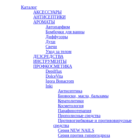
Каталог
АКСЕССУАРЫ
АНТИСЕПТИКИ
АРОМАТЫ
Автопарфюм
Бомбочки для ванны
Диффузоры
Духи
Свечи
Уход за телом
ДЕЗСРЕДСТВА
ИНСТРУМЕНТЫ
ПРОФКОСМЕТИКА
Depilflax
DolceVita
Igora Bonacrom
Inki
Антисептика
Биовоски, масла, бальзамы
Кератолитики
Косметология
Парафинотерапия
Прополисные средства
Противогрибковые и противовирусные
средства
Серия NEW NAILS
Серия против гипергидроза