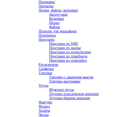
Пеньюары
Перчатки
Пилки, файлы, колпачки
Аксессуары
Колпачки
Пилки
Файлы
Полоски для депиляции
Полотенца
Простыни
Простыни из SMS
Простыни из махры
Простыни из полиэтилена
Простыни из спанбонда
Простыни из спанлейса
Разделители
Салфетки
Тапочки
Тапочки с закрытым мысом
Тапочки-вьетнамки
Трусы
Мужские трусы
Трусики классические женские
Трусики-бикини женские
Фартуки
Фольга
Халаты
Чехлы