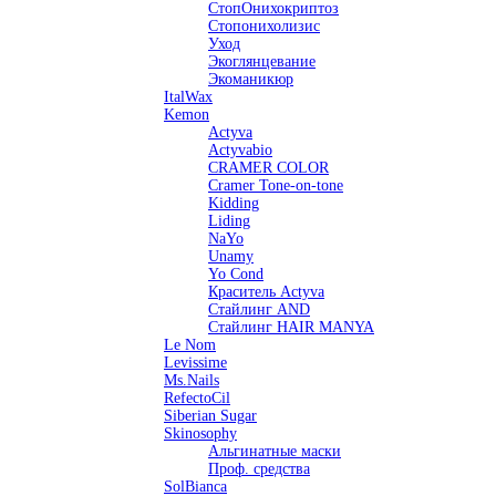
СтопОнихокриптоз
Стопонихолизис
Уход
Экоглянцевание
Экоманикюр
ItalWax
Kemon
Actyva
Actyvabio
CRAMER COLOR
Cramer Tone-on-tone
Kidding
Liding
NaYo
Unamy
Yo Cond
Краситель Actyva
Стайлинг AND
Стайлинг HAIR MANYA
Le Nom
Levissime
Ms.Nails
RefectoCil
Siberian Sugar
Skinosophy
Альгинатные маски
Проф. средства
SolBianca