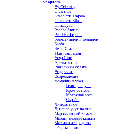
Spaqutoria
By Celebrity
C-vit shot
Grand cru Ampelo
Grand сru Elixir
Himalayah
Pancha Amrita
Pearl Endorphin
Spa-маникюр и педикюр
Sreda
Swan Grace
Thai Inspiration
Yoga Line
Арома-ванны
Ванильные облака
Водоросли
Возрождение
Домашний уход
Гели для душа
Крем-баттеры
Молочная роса
Скрабы
Липолитики
Льняное укутывание
Марокканский хамам
Марципановый каприз
Массажные средства
Обертывания