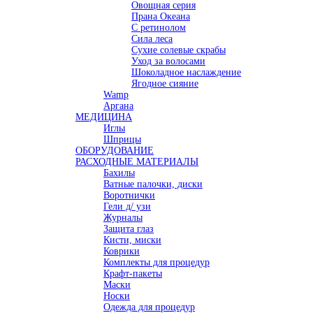
Овощная серия
Прана Океана
С ретинолом
Сила леса
Сухие солевые скрабы
Уход за волосами
Шоколадное наслаждение
Ягодное сияние
Wamp
Аргана
МЕДИЦИНА
Иглы
Шприцы
ОБОРУДОВАНИЕ
РАСХОДНЫЕ МАТЕРИАЛЫ
Бахилы
Ватные палочки, диски
Воротнички
Гели д/ узи
Журналы
Защита глаз
Кисти, миски
Коврики
Комплекты для процедур
Крафт-пакеты
Маски
Носки
Одежда для процедур