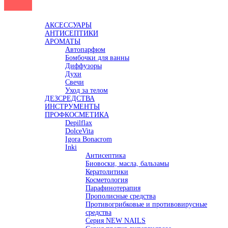
Каталог
АКСЕССУАРЫ
АНТИСЕПТИКИ
АРОМАТЫ
Автопарфюм
Бомбочки для ванны
Диффузоры
Духи
Свечи
Уход за телом
ДЕЗСРЕДСТВА
ИНСТРУМЕНТЫ
ПРОФКОСМЕТИКА
Depilflax
DolceVita
Igora Bonacrom
Inki
Антисептика
Биовоски, масла, бальзамы
Кератолитики
Косметология
Парафинотерапия
Прополисные средства
Противогрибковые и противовирусные
средства
Серия NEW NAILS