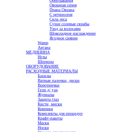
Обертывания
Овощная серия
Прана Океана
С ретинолом
Сила леса
Сухие солевые скрабы
Уход за волосами
Шоколадное наслаждение
Ягодное сияние
Wamp
Аргана
МЕДИЦИНА
Иглы
Шприцы
ОБОРУДОВАНИЕ
РАСХОДНЫЕ МАТЕРИАЛЫ
Бахилы
Ватные палочки, диски
Воротнички
Гели д/ узи
Журналы
Защита глаз
Кисти, миски
Коврики
Комплекты для процедур
Крафт-пакеты
Маски
Носки