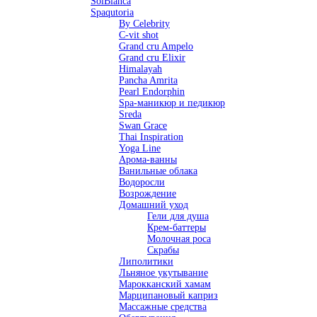
SolBianca
Spaqutoria
By Celebrity
C-vit shot
Grand cru Ampelo
Grand сru Elixir
Himalayah
Pancha Amrita
Pearl Endorphin
Spa-маникюр и педикюр
Sreda
Swan Grace
Thai Inspiration
Yoga Line
Арома-ванны
Ванильные облака
Водоросли
Возрождение
Домашний уход
Гели для душа
Крем-баттеры
Молочная роса
Скрабы
Липолитики
Льняное укутывание
Марокканский хамам
Марципановый каприз
Массажные средства