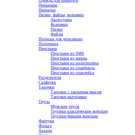
Одежда для процедур
Пеньюары
Перчатки
Пилки, файлы, колпачки
Аксессуары
Колпачки
Пилки
Файлы
Полоски для депиляции
Полотенца
Простыни
Простыни из SMS
Простыни из махры
Простыни из полиэтилена
Простыни из спанбонда
Простыни из спанлейса
Разделители
Салфетки
Тапочки
Тапочки с закрытым мысом
Тапочки-вьетнамки
Трусы
Мужские трусы
Трусики классические женские
Трусики-бикини женские
Фартуки
Фольга
Халаты