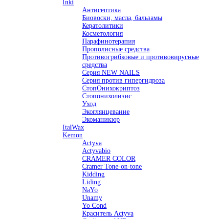
Inki
Антисептика
Биовоски, масла, бальзамы
Кератолитики
Косметология
Парафинотерапия
Прополисные средства
Противогрибковые и противовирусные
средства
Серия NEW NAILS
Серия против гипергидроза
СтопОнихокриптоз
Стопонихолизис
Уход
Экоглянцевание
Экоманикюр
ItalWax
Kemon
Actyva
Actyvabio
CRAMER COLOR
Cramer Tone-on-tone
Kidding
Liding
NaYo
Unamy
Yo Cond
Краситель Actyva