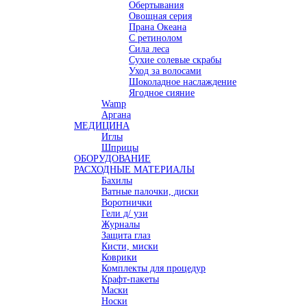
Обертывания
Овощная серия
Прана Океана
С ретинолом
Сила леса
Сухие солевые скрабы
Уход за волосами
Шоколадное наслаждение
Ягодное сияние
Wamp
Аргана
МЕДИЦИНА
Иглы
Шприцы
ОБОРУДОВАНИЕ
РАСХОДНЫЕ МАТЕРИАЛЫ
Бахилы
Ватные палочки, диски
Воротнички
Гели д/ узи
Журналы
Защита глаз
Кисти, миски
Коврики
Комплекты для процедур
Крафт-пакеты
Маски
Носки