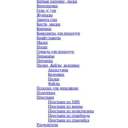
Ватные палочки, диски
Воротнички
Гели д/ узи
Журналы
Защита глаз
Кисти, миски
Коврики
Комплекты для процедур
Крафт-пакеты
Маски
Носки
Одежда для процедур
Пеньюары
Перчатки
Пилки, файлы, колпачки
Аксессуары
Колпачки
Пилки
Файлы
Полоски для депиляции
Полотенца
Простыни
Простыни из SMS
Простыни из махры
Простыни из полиэтилена
Простыни из спанбонда
Простыни из спанлейса
Разделители