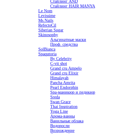
Стайлинг AND
Стайлинг HAIR MANYA
Le Nom
Levissime
Ms.Nails
RefectoCil
Siberian Sugar
Skinosophy
Альгинатные маски
Проф. средства
SolBianca
Spaqutoria
By Celebrity
C-vit shot
Grand cru Ampelo
Grand сru Elixir
Himalayah
Pancha Amrita
Pearl Endorphin
Spa-маникюр и педикюр
Sreda
Swan Grace
Thai Inspiration
Yoga Line
Арома-ванны
Ванильные облака
Водоросли
Возрождение