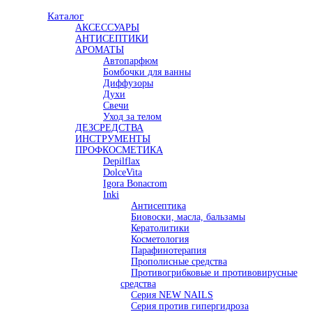
Каталог
АКСЕССУАРЫ
АНТИСЕПТИКИ
АРОМАТЫ
Автопарфюм
Бомбочки для ванны
Диффузоры
Духи
Свечи
Уход за телом
ДЕЗСРЕДСТВА
ИНСТРУМЕНТЫ
ПРОФКОСМЕТИКА
Depilflax
DolceVita
Igora Bonacrom
Inki
Антисептика
Биовоски, масла, бальзамы
Кератолитики
Косметология
Парафинотерапия
Прополисные средства
Противогрибковые и противовирусные
средства
Серия NEW NAILS
Серия против гипергидроза