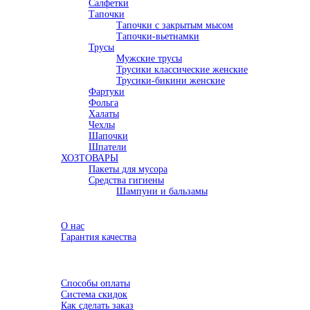
Салфетки
Тапочки
Тапочки с закрытым мысом
Тапочки-вьетнамки
Трусы
Мужские трусы
Трусики классические женские
Трусики-бикини женские
Фартуки
Фольга
Халаты
Чехлы
Шапочки
Шпатели
ХОЗТОВАРЫ
Пакеты для мусора
Средства гигиены
Шампуни и бальзамы
Акции
О компании
О нас
Гарантия качества
Семинары
Доставка
Оплата
Способы оплаты
Система скидок
Как сделать заказ