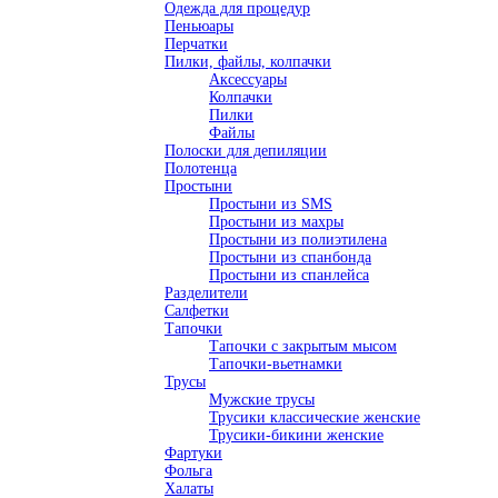
Одежда для процедур
Пеньюары
Перчатки
Пилки, файлы, колпачки
Аксессуары
Колпачки
Пилки
Файлы
Полоски для депиляции
Полотенца
Простыни
Простыни из SMS
Простыни из махры
Простыни из полиэтилена
Простыни из спанбонда
Простыни из спанлейса
Разделители
Салфетки
Тапочки
Тапочки с закрытым мысом
Тапочки-вьетнамки
Трусы
Мужские трусы
Трусики классические женские
Трусики-бикини женские
Фартуки
Фольга
Халаты