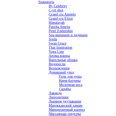
Spaqutoria
By Celebrity
C-vit shot
Grand cru Ampelo
Grand сru Elixir
Himalayah
Pancha Amrita
Pearl Endorphin
Spa-маникюр и педикюр
Sreda
Swan Grace
Thai Inspiration
Yoga Line
Арома-ванны
Ванильные облака
Водоросли
Возрождение
Домашний уход
Гели для душа
Крем-баттеры
Молочная роса
Скрабы
Лаванда
Липолитики
Льняное укутывание
Марокканский хамам
Марципановый каприз
Массажные средства