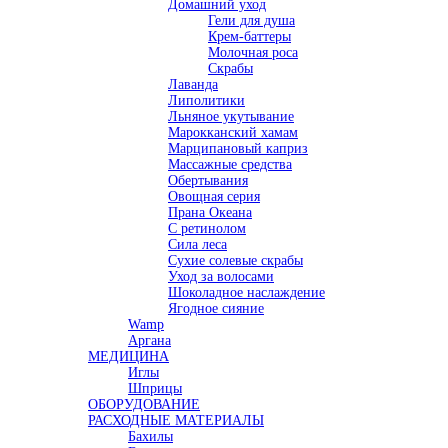
Домашний уход
Гели для душа
Крем-баттеры
Молочная роса
Скрабы
Лаванда
Липолитики
Льняное укутывание
Марокканский хамам
Марципановый каприз
Массажные средства
Обертывания
Овощная серия
Прана Океана
С ретинолом
Сила леса
Сухие солевые скрабы
Уход за волосами
Шоколадное наслаждение
Ягодное сияние
Wamp
Аргана
МЕДИЦИНА
Иглы
Шприцы
ОБОРУДОВАНИЕ
РАСХОДНЫЕ МАТЕРИАЛЫ
Бахилы