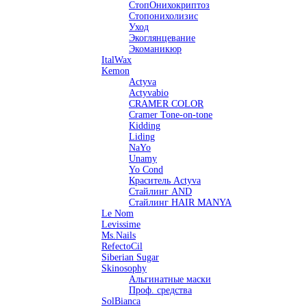
СтопОнихокриптоз
Стопонихолизис
Уход
Экоглянцевание
Экоманикюр
ItalWax
Kemon
Actyva
Actyvabio
CRAMER COLOR
Cramer Tone-on-tone
Kidding
Liding
NaYo
Unamy
Yo Cond
Краситель Actyva
Стайлинг AND
Стайлинг HAIR MANYA
Le Nom
Levissime
Ms.Nails
RefectoCil
Siberian Sugar
Skinosophy
Альгинатные маски
Проф. средства
SolBianca