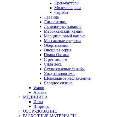
Крем-баттеры
Молочная роса
Скрабы
Лаванда
Липолитики
Льняное укутывание
Марокканский хамам
Марципановый каприз
Массажные средства
Обертывания
Овощная серия
Прана Океана
С ретинолом
Сила леса
Сухие солевые скрабы
Уход за волосами
Шоколадное наслаждение
Ягодное сияние
Wamp
Аргана
МЕДИЦИНА
Иглы
Шприцы
ОБОРУДОВАНИЕ
РАСХОДНЫЕ МАТЕРИАЛЫ