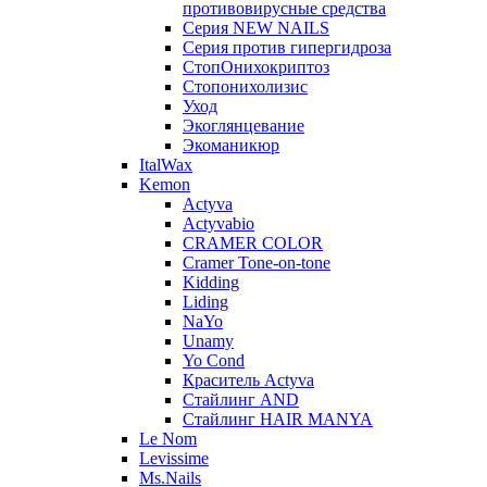
противовирусные средства
Серия NEW NAILS
Серия против гипергидроза
СтопОнихокриптоз
Стопонихолизис
Уход
Экоглянцевание
Экоманикюр
ItalWax
Kemon
Actyva
Actyvabio
CRAMER COLOR
Cramer Tone-on-tone
Kidding
Liding
NaYo
Unamy
Yo Cond
Краситель Actyva
Стайлинг AND
Стайлинг HAIR MANYA
Le Nom
Levissime
Ms.Nails