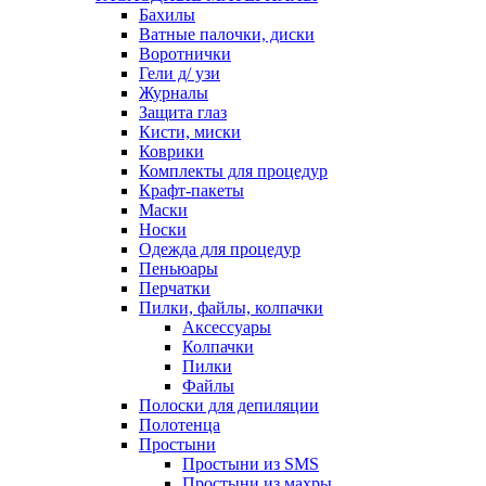
Бахилы
Ватные палочки, диски
Воротнички
Гели д/ узи
Журналы
Защита глаз
Кисти, миски
Коврики
Комплекты для процедур
Крафт-пакеты
Маски
Носки
Одежда для процедур
Пеньюары
Перчатки
Пилки, файлы, колпачки
Аксессуары
Колпачки
Пилки
Файлы
Полоски для депиляции
Полотенца
Простыни
Простыни из SMS
Простыни из махры