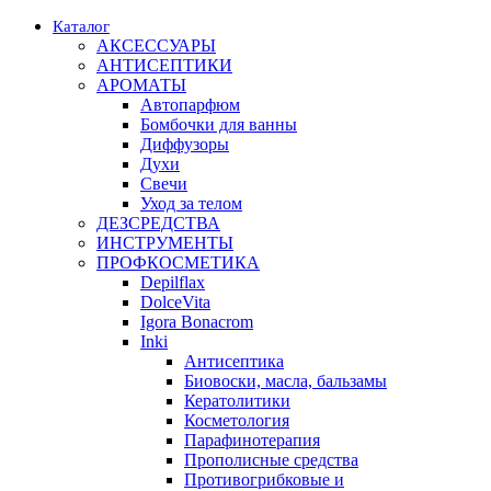
Каталог
АКСЕССУАРЫ
АНТИСЕПТИКИ
АРОМАТЫ
Автопарфюм
Бомбочки для ванны
Диффузоры
Духи
Свечи
Уход за телом
ДЕЗСРЕДСТВА
ИНСТРУМЕНТЫ
ПРОФКОСМЕТИКА
Depilflax
DolceVita
Igora Bonacrom
Inki
Антисептика
Биовоски, масла, бальзамы
Кератолитики
Косметология
Парафинотерапия
Прополисные средства
Противогрибковые и