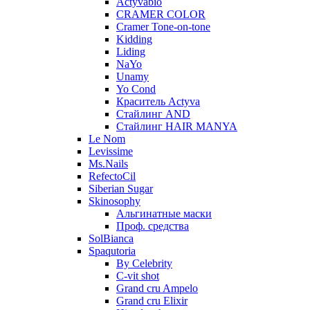
Actyvabio
CRAMER COLOR
Cramer Tone-on-tone
Kidding
Liding
NaYo
Unamy
Yo Cond
Краситель Actyva
Стайлинг AND
Стайлинг HAIR MANYA
Le Nom
Levissime
Ms.Nails
RefectoCil
Siberian Sugar
Skinosophy
Альгинатные маски
Проф. средства
SolBianca
Spaqutoria
By Celebrity
C-vit shot
Grand cru Ampelo
Grand сru Elixir