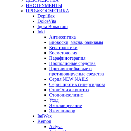
ДЕЗСРЕДСТВА
ИНСТРУМЕНТЫ
ПРОФКОСМЕТИКА
Depilflax
DolceVita
Igora Bonacrom
Inki
Антисептика
Биовоски, масла, бальзамы
Кератолитики
Косметология
Парафинотерапия
Прополисные средства
Противогрибковые и
противовирусные средства
Серия NEW NAILS
Серия против гипергидроза
СтопОнихокриптоз
Стопонихолизис
Уход
Экоглянцевание
Экоманикюр
ItalWax
Kemon
Actyva