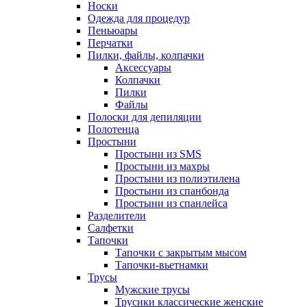
Носки
Одежда для процедур
Пеньюары
Перчатки
Пилки, файлы, колпачки
Аксессуары
Колпачки
Пилки
Файлы
Полоски для депиляции
Полотенца
Простыни
Простыни из SMS
Простыни из махры
Простыни из полиэтилена
Простыни из спанбонда
Простыни из спанлейса
Разделители
Салфетки
Тапочки
Тапочки с закрытым мысом
Тапочки-вьетнамки
Трусы
Мужские трусы
Трусики классические женские