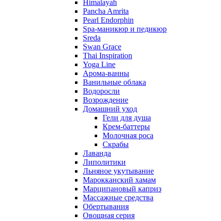
Himalayah
Pancha Amrita
Pearl Endorphin
Spa-маникюр и педикюр
Sreda
Swan Grace
Thai Inspiration
Yoga Line
Арома-ванны
Ванильные облака
Водоросли
Возрождение
Домашний уход
Гели для душа
Крем-баттеры
Молочная роса
Скрабы
Лаванда
Липолитики
Льняное укутывание
Марокканский хамам
Марципановый каприз
Массажные средства
Обертывания
Овощная серия