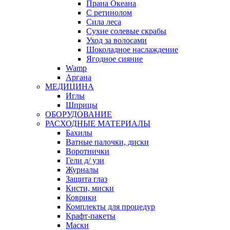
Прана Океана
С ретинолом
Сила леса
Сухие солевые скрабы
Уход за волосами
Шоколадное наслаждение
Ягодное сияние
Wamp
Аргана
МЕДИЦИНА
Иглы
Шприцы
ОБОРУДОВАНИЕ
РАСХОДНЫЕ МАТЕРИАЛЫ
Бахилы
Ватные палочки, диски
Воротнички
Гели д/ узи
Журналы
Защита глаз
Кисти, миски
Коврики
Комплекты для процедур
Крафт-пакеты
Маски