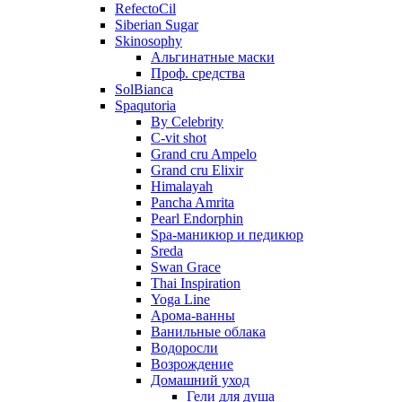
RefectoCil
Siberian Sugar
Skinosophy
Альгинатные маски
Проф. средства
SolBianca
Spaqutoria
By Celebrity
C-vit shot
Grand cru Ampelo
Grand сru Elixir
Himalayah
Pancha Amrita
Pearl Endorphin
Spa-маникюр и педикюр
Sreda
Swan Grace
Thai Inspiration
Yoga Line
Арома-ванны
Ванильные облака
Водоросли
Возрождение
Домашний уход
Гели для душа