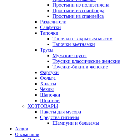
Простыни из полиэтилена
Простыни из спанбонда
Простыни из спанлейса
Разделители
Салфетки
Тапочки
Тапочки с закрытым мысом
Тапочки-вьетнамки
Трусы
Мужские трусы
Трусики классические женские
Трусики-бикини женские
Фартуки
Фольга
Халаты
Чехлы
Шапочки
Шпатели
ХОЗТОВАРЫ
Пакеты для мусора
Средства гигиены
Шампуни и бальзамы
Акции
О компании
О нас