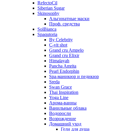
RefectoCil
Siberian Sugar
Skinosophy
Альгинатные маски
Проф. средства
SolBianca
Spaqutoria
By Celebrity
C-vit shot
Grand cru Ampelo
Grand сru Elixir
Himalayah
Pancha Amrita
Pearl Endorphin
Spa-маникюр и педикюр
Sreda
Swan Grace
Thai Inspiration
Yoga Line
Арома-ванны
Ванильные облака
Водоросли
Возрождение
Домашний уход
Гели для душа