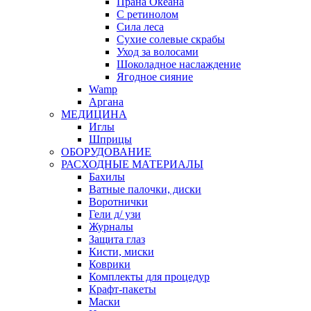
Прана Океана
С ретинолом
Сила леса
Сухие солевые скрабы
Уход за волосами
Шоколадное наслаждение
Ягодное сияние
Wamp
Аргана
МЕДИЦИНА
Иглы
Шприцы
ОБОРУДОВАНИЕ
РАСХОДНЫЕ МАТЕРИАЛЫ
Бахилы
Ватные палочки, диски
Воротнички
Гели д/ узи
Журналы
Защита глаз
Кисти, миски
Коврики
Комплекты для процедур
Крафт-пакеты
Маски