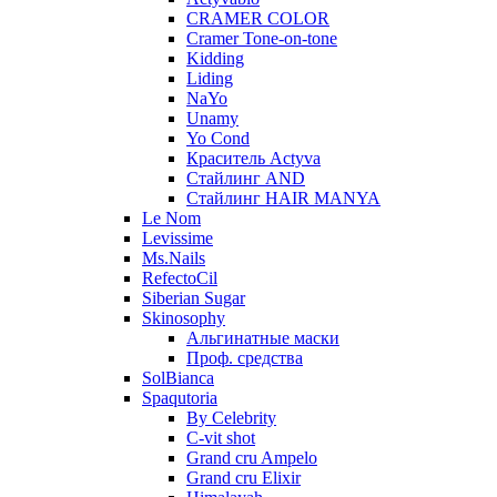
CRAMER COLOR
Cramer Tone-on-tone
Kidding
Liding
NaYo
Unamy
Yo Cond
Краситель Actyva
Стайлинг AND
Стайлинг HAIR MANYA
Le Nom
Levissime
Ms.Nails
RefectoCil
Siberian Sugar
Skinosophy
Альгинатные маски
Проф. средства
SolBianca
Spaqutoria
By Celebrity
C-vit shot
Grand cru Ampelo
Grand сru Elixir