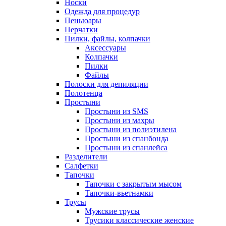
Носки
Одежда для процедур
Пеньюары
Перчатки
Пилки, файлы, колпачки
Аксессуары
Колпачки
Пилки
Файлы
Полоски для депиляции
Полотенца
Простыни
Простыни из SMS
Простыни из махры
Простыни из полиэтилена
Простыни из спанбонда
Простыни из спанлейса
Разделители
Салфетки
Тапочки
Тапочки с закрытым мысом
Тапочки-вьетнамки
Трусы
Мужские трусы
Трусики классические женские