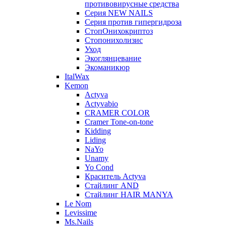
противовирусные средства
Серия NEW NAILS
Серия против гипергидроза
СтопОнихокриптоз
Стопонихолизис
Уход
Экоглянцевание
Экоманикюр
ItalWax
Kemon
Actyva
Actyvabio
CRAMER COLOR
Cramer Tone-on-tone
Kidding
Liding
NaYo
Unamy
Yo Cond
Краситель Actyva
Стайлинг AND
Стайлинг HAIR MANYA
Le Nom
Levissime
Ms.Nails