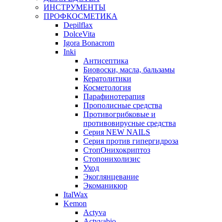
ИНСТРУМЕНТЫ
ПРОФКОСМЕТИКА
Depilflax
DolceVita
Igora Bonacrom
Inki
Антисептика
Биовоски, масла, бальзамы
Кератолитики
Косметология
Парафинотерапия
Прополисные средства
Противогрибковые и
противовирусные средства
Серия NEW NAILS
Серия против гипергидроза
СтопОнихокриптоз
Стопонихолизис
Уход
Экоглянцевание
Экоманикюр
ItalWax
Kemon
Actyva
Actyvabio