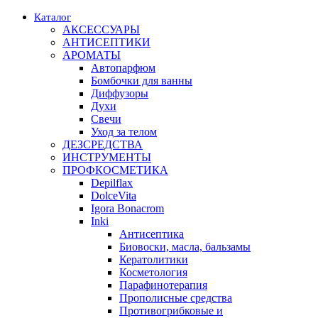
Каталог
АКСЕССУАРЫ
АНТИСЕПТИКИ
АРОМАТЫ
Автопарфюм
Бомбочки для ванны
Диффузоры
Духи
Свечи
Уход за телом
ДЕЗСРЕДСТВА
ИНСТРУМЕНТЫ
ПРОФКОСМЕТИКА
Depilflax
DolceVita
Igora Bonacrom
Inki
Антисептика
Биовоски, масла, бальзамы
Кератолитики
Косметология
Парафинотерапия
Прополисные средства
Противогрибковые и