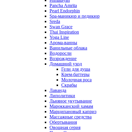
Himalayah
Pancha Amrita
Pearl Endorphin
Spa-маникюр и педикюр
Sreda
Swan Grace
Thai Inspiration
Yoga Line
Арома-ванны
Ванильные облака
Водоросли
Возрождение
Домашний уход
Гели для душа
Крем-баттеры
Молочная роса
Скрабы
Лаванда
Липолитики
Льняное укутывание
Марокканский хамам
Марципановый каприз
Массажные средства
Обертывания
Овощная серия