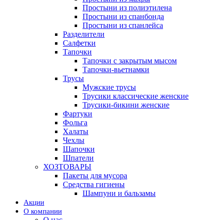
Простыни из полиэтилена
Простыни из спанбонда
Простыни из спанлейса
Разделители
Салфетки
Тапочки
Тапочки с закрытым мысом
Тапочки-вьетнамки
Трусы
Мужские трусы
Трусики классические женские
Трусики-бикини женские
Фартуки
Фольга
Халаты
Чехлы
Шапочки
Шпатели
ХОЗТОВАРЫ
Пакеты для мусора
Средства гигиены
Шампуни и бальзамы
Акции
О компании
О нас