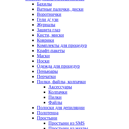
Бахилы
Ватные палочки, диски
Воротнички
Гели д/ узи
Журналы
Защита глаз
Кисти, миски
Коврики
Комплекты для процедур
Крафт-пакеты
Маски
Носки
Одежда для процедур
Пеньюары
Перчатки
Пилки, файлы, колпачки
Аксессуары
Колпачки
Пилки
Файлы
Полоски для депиляции
Полотенца
Простыни
Простыни из SMS
Простыни из махры