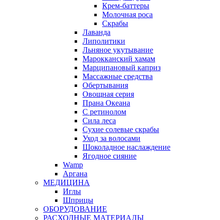
Крем-баттеры
Молочная роса
Скрабы
Лаванда
Липолитики
Льняное укутывание
Марокканский хамам
Марципановый каприз
Массажные средства
Обертывания
Овощная серия
Прана Океана
С ретинолом
Сила леса
Сухие солевые скрабы
Уход за волосами
Шоколадное наслаждение
Ягодное сияние
Wamp
Аргана
МЕДИЦИНА
Иглы
Шприцы
ОБОРУДОВАНИЕ
РАСХОДНЫЕ МАТЕРИАЛЫ