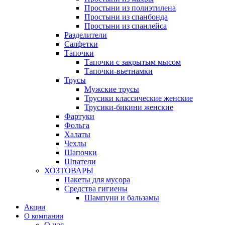
Простыни из полиэтилена
Простыни из спанбонда
Простыни из спанлейса
Разделители
Салфетки
Тапочки
Тапочки с закрытым мысом
Тапочки-вьетнамки
Трусы
Мужские трусы
Трусики классические женские
Трусики-бикини женские
Фартуки
Фольга
Халаты
Чехлы
Шапочки
Шпатели
ХОЗТОВАРЫ
Пакеты для мусора
Средства гигиены
Шампуни и бальзамы
Акции
О компании
О нас