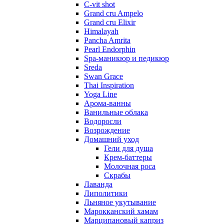
C-vit shot
Grand cru Ampelo
Grand сru Elixir
Himalayah
Pancha Amrita
Pearl Endorphin
Spa-маникюр и педикюр
Sreda
Swan Grace
Thai Inspiration
Yoga Line
Арома-ванны
Ванильные облака
Водоросли
Возрождение
Домашний уход
Гели для душа
Крем-баттеры
Молочная роса
Скрабы
Лаванда
Липолитики
Льняное укутывание
Марокканский хамам
Марципановый каприз