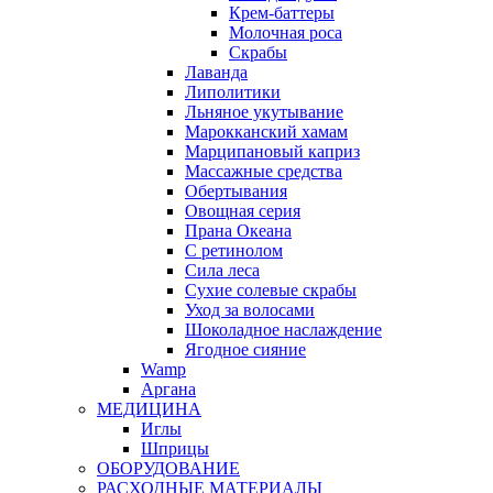
Крем-баттеры
Молочная роса
Скрабы
Лаванда
Липолитики
Льняное укутывание
Марокканский хамам
Марципановый каприз
Массажные средства
Обертывания
Овощная серия
Прана Океана
С ретинолом
Сила леса
Сухие солевые скрабы
Уход за волосами
Шоколадное наслаждение
Ягодное сияние
Wamp
Аргана
МЕДИЦИНА
Иглы
Шприцы
ОБОРУДОВАНИЕ
РАСХОДНЫЕ МАТЕРИАЛЫ