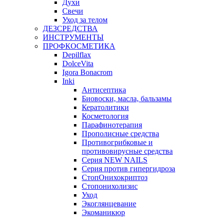
Духи
Свечи
Уход за телом
ДЕЗСРЕДСТВА
ИНСТРУМЕНТЫ
ПРОФКОСМЕТИКА
Depilflax
DolceVita
Igora Bonacrom
Inki
Антисептика
Биовоски, масла, бальзамы
Кератолитики
Косметология
Парафинотерапия
Прополисные средства
Противогрибковые и
противовирусные средства
Серия NEW NAILS
Серия против гипергидроза
СтопОнихокриптоз
Стопонихолизис
Уход
Экоглянцевание
Экоманикюр