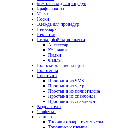
Комплекты для процедур
Крафт-пакеты
Маски
Носки
Одежда для процедур
Пеньюары
Перчатки
Пилки, файлы, колпачки
Аксессуары
Колпачки
Пилки
Файлы
Полоски для депиляции
Полотенца
Простыни
Простыни из SMS
Простыни из махры
Простыни из полиэтилена
Простыни из спанбонда
Простыни из спанлейса
Разделители
Салфетки
Тапочки
Тапочки с закрытым мысом
Тапочки-вьетнамки