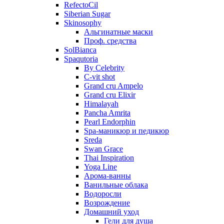
RefectoCil
Siberian Sugar
Skinosophy
Альгинатные маски
Проф. средства
SolBianca
Spaqutoria
By Celebrity
C-vit shot
Grand cru Ampelo
Grand сru Elixir
Himalayah
Pancha Amrita
Pearl Endorphin
Spa-маникюр и педикюр
Sreda
Swan Grace
Thai Inspiration
Yoga Line
Арома-ванны
Ванильные облака
Водоросли
Возрождение
Домашний уход
Гели для душа