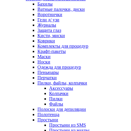
Бахилы
Ватные палочки, диски
Воротнички
Гели д/ узи
Журналы
Защита глаз
Кисти, миски
Коврики
Комплекты для процедур
Крафт-пакеты
Маски
Носки
Одежда для процедур
Пеньюары
Перчатки
Пилки, файлы, колпачки
Аксессуары
Колпачки
Пилки
Файлы
Полоски для депиляции
Полотенца
Простыни
Простыни из SMS
Простыни из махры