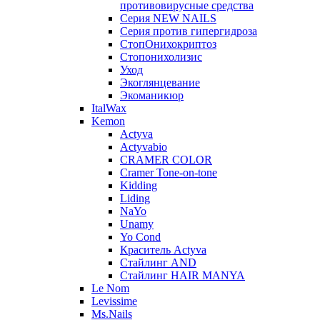
противовирусные средства
Серия NEW NAILS
Серия против гипергидроза
СтопОнихокриптоз
Стопонихолизис
Уход
Экоглянцевание
Экоманикюр
ItalWax
Kemon
Actyva
Actyvabio
CRAMER COLOR
Cramer Tone-on-tone
Kidding
Liding
NaYo
Unamy
Yo Cond
Краситель Actyva
Стайлинг AND
Стайлинг HAIR MANYA
Le Nom
Levissime
Ms.Nails