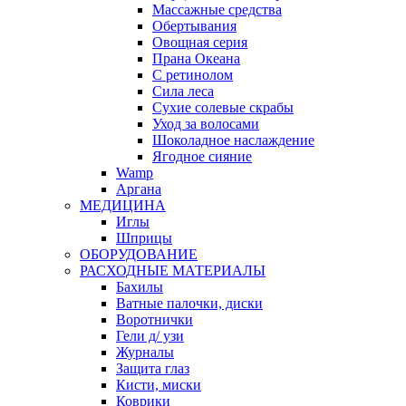
Массажные средства
Обертывания
Овощная серия
Прана Океана
С ретинолом
Сила леса
Сухие солевые скрабы
Уход за волосами
Шоколадное наслаждение
Ягодное сияние
Wamp
Аргана
МЕДИЦИНА
Иглы
Шприцы
ОБОРУДОВАНИЕ
РАСХОДНЫЕ МАТЕРИАЛЫ
Бахилы
Ватные палочки, диски
Воротнички
Гели д/ узи
Журналы
Защита глаз
Кисти, миски
Коврики