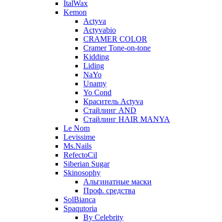
ItalWax
Kemon
Actyva
Actyvabio
CRAMER COLOR
Cramer Tone-on-tone
Kidding
Liding
NaYo
Unamy
Yo Cond
Краситель Actyva
Стайлинг AND
Стайлинг HAIR MANYA
Le Nom
Levissime
Ms.Nails
RefectoCil
Siberian Sugar
Skinosophy
Альгинатные маски
Проф. средства
SolBianca
Spaqutoria
By Celebrity