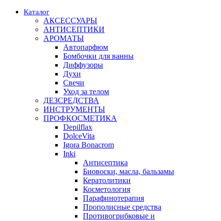
Каталог
АКСЕССУАРЫ
АНТИСЕПТИКИ
АРОМАТЫ
Автопарфюм
Бомбочки для ванны
Диффузоры
Духи
Свечи
Уход за телом
ДЕЗСРЕДСТВА
ИНСТРУМЕНТЫ
ПРОФКОСМЕТИКА
Depilflax
DolceVita
Igora Bonacrom
Inki
Антисептика
Биовоски, масла, бальзамы
Кератолитики
Косметология
Парафинотерапия
Прополисные средства
Противогрибковые и