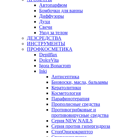
Автопарфюм
Бомбочки для ванны
Диффузоры
Духи
Свечи
Уход за телом
ДЕЗСРЕДСТВА
ИНСТРУМЕНТЫ
ПРОФКОСМЕТИКА
Depilflax
DolceVita
Igora Bonacrom
Inki
Антисептика
Биовоски, масла, бальзамы
Кератолитики
Косметология
Парафинотерапия
Прополисные средства
Противогрибковые и
противовирусные средства
Серия NEW NAILS
Серия против гипергидроза
СтопОнихокриптоз