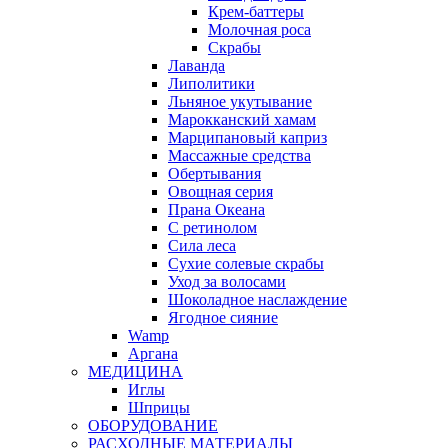
Крем-баттеры
Молочная роса
Скрабы
Лаванда
Липолитики
Льняное укутывание
Марокканский хамам
Марципановый каприз
Массажные средства
Обертывания
Овощная серия
Прана Океана
С ретинолом
Сила леса
Сухие солевые скрабы
Уход за волосами
Шоколадное наслаждение
Ягодное сияние
Wamp
Аргана
МЕДИЦИНА
Иглы
Шприцы
ОБОРУДОВАНИЕ
РАСХОДНЫЕ МАТЕРИАЛЫ