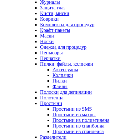
Журналы
Защита глаз
Кисти, миски
Коврики
Комплекты для процедур
Крафт-пакеты
Маски
Носки
Одежда для процедур
Пеньюары
Перчатки
Пилки, файлы, колпачки
Аксессуары
Колпачки
Пилки
Файлы
Полоски для депиляции
Полотенца
Простыни
Простыни из SMS
Простыни из махры
Простыни из полиэтилена
Простыни из спанбонда
Простыни из спанлейса
Разделители