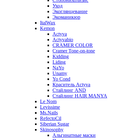
Стопонихолизис
Уход
Экоглянцевание
Экоманикюр
ItalWax
Kemon
Actyva
Actyvabio
CRAMER COLOR
Cramer Tone-on-tone
Kidding
Liding
NaYo
Unamy
Yo Cond
Краситель Actyva
Стайлинг AND
Стайлинг HAIR MANYA
Le Nom
Levissime
Ms.Nails
RefectoCil
Siberian Sugar
Skinosophy
Альгинатные маски