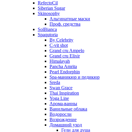
RefectoCil
Siberian Sugar
Skinosophy
Альгинатные маски
Проф. средства
SolBianca
Spaqutoria
By Celebrity
C-vit shot
Grand cru Ampelo
Grand сru Elixir
Himalayah
Pancha Amrita
Pearl Endorphin
Spa-маникюр и педикюр
Sreda
Swan Grace
Thai Inspiration
Yoga Line
Арома-ванны
Ванильные облака
Водоросли
Возрождение
Домашний уход
Гели для душа