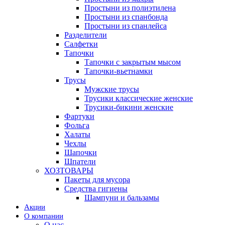
Простыни из полиэтилена
Простыни из спанбонда
Простыни из спанлейса
Разделители
Салфетки
Тапочки
Тапочки с закрытым мысом
Тапочки-вьетнамки
Трусы
Мужские трусы
Трусики классические женские
Трусики-бикини женские
Фартуки
Фольга
Халаты
Чехлы
Шапочки
Шпатели
ХОЗТОВАРЫ
Пакеты для мусора
Средства гигиены
Шампуни и бальзамы
Акции
О компании
О нас