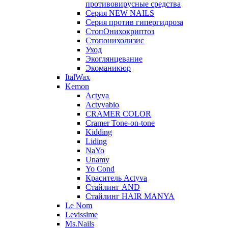
противовирусные средства
Серия NEW NAILS
Серия против гипергидроза
СтопОнихокриптоз
Стопонихолизис
Уход
Экоглянцевание
Экоманикюр
ItalWax
Kemon
Actyva
Actyvabio
CRAMER COLOR
Cramer Tone-on-tone
Kidding
Liding
NaYo
Unamy
Yo Cond
Краситель Actyva
Стайлинг AND
Стайлинг HAIR MANYA
Le Nom
Levissime
Ms.Nails