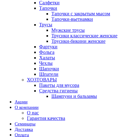
Салфетки
Тапочки
Тапочки с закрытым мысом
Тапочки-вьетнамки
Трусы
Мужские трусы
Трусики классические женские
Трусики-бикини женские
Фартуки
Фольга
Халаты
Чехлы
Шапочки
Шпатели
ХОЗТОВАРЫ
Пакеты для мусора
Средства гигиены
Шампуни и бальзамы
Акции
О компании
О нас
Гарантия качества
Семинары
Доставка
Оплата