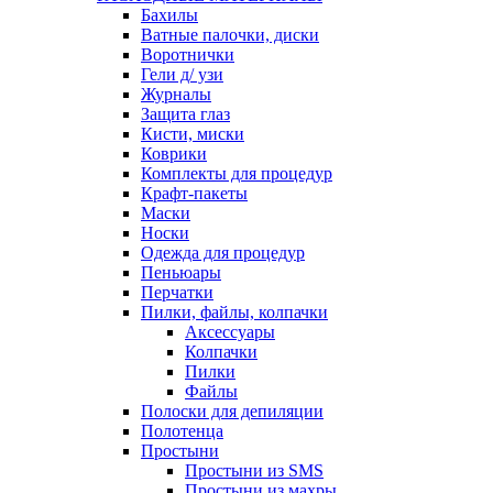
Бахилы
Ватные палочки, диски
Воротнички
Гели д/ узи
Журналы
Защита глаз
Кисти, миски
Коврики
Комплекты для процедур
Крафт-пакеты
Маски
Носки
Одежда для процедур
Пеньюары
Перчатки
Пилки, файлы, колпачки
Аксессуары
Колпачки
Пилки
Файлы
Полоски для депиляции
Полотенца
Простыни
Простыни из SMS
Простыни из махры