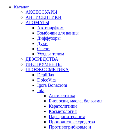
Каталог
АКСЕССУАРЫ
АНТИСЕПТИКИ
АРОМАТЫ
Автопарфюм
Бомбочки для ванны
Диффузоры
Духи
Свечи
Уход за телом
ДЕЗСРЕДСТВА
ИНСТРУМЕНТЫ
ПРОФКОСМЕТИКА
Depilflax
DolceVita
Igora Bonacrom
Inki
Антисептика
Биовоски, масла, бальзамы
Кератолитики
Косметология
Парафинотерапия
Прополисные средства
Противогрибковые и