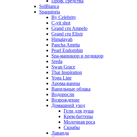
Проф. средства
SolBianca
Spaqutoria
By Celebrity
C-vit shot
Grand cru Ampelo
Grand сru Elixir
Himalayah
Pancha Amrita
Pearl Endorphin
Spa-маникюр и педикюр
Sreda
Swan Grace
Thai Inspiration
Yoga Line
Арома-ванны
Ванильные облака
Водоросли
Возрождение
Домашний уход
Гели для душа
Крем-баттеры
Молочная роса
Скрабы
Лаванда