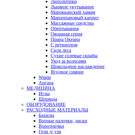
Липолитики
Льняное укутывание
Марокканский хамам
Марципановый каприз
Массажные средства
Обертывания
Овощная серия
Прана Океана
С ретинолом
Сила леса
Сухие солевые скрабы
Уход за волосами
Шоколадное наслаждение
Ягодное сияние
Wamp
Аргана
МЕДИЦИНА
Иглы
Шприцы
ОБОРУДОВАНИЕ
РАСХОДНЫЕ МАТЕРИАЛЫ
Бахилы
Ватные палочки, диски
Воротнички
Гели д/ узи