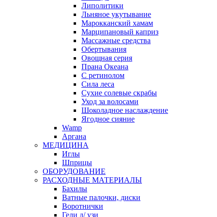
Липолитики
Льняное укутывание
Марокканский хамам
Марципановый каприз
Массажные средства
Обертывания
Овощная серия
Прана Океана
С ретинолом
Сила леса
Сухие солевые скрабы
Уход за волосами
Шоколадное наслаждение
Ягодное сияние
Wamp
Аргана
МЕДИЦИНА
Иглы
Шприцы
ОБОРУДОВАНИЕ
РАСХОДНЫЕ МАТЕРИАЛЫ
Бахилы
Ватные палочки, диски
Воротнички
Гели д/ узи