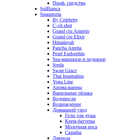
Проф. средства
SolBianca
Spaqutoria
By Celebrity
C-vit shot
Grand cru Ampelo
Grand сru Elixir
Himalayah
Pancha Amrita
Pearl Endorphin
Spa-маникюр и педикюр
Sreda
Swan Grace
Thai Inspiration
Yoga Line
Арома-ванны
Ванильные облака
Водоросли
Возрождение
Домашний уход
Гели для душа
Крем-баттеры
Молочная роса
Скрабы
Лаванда