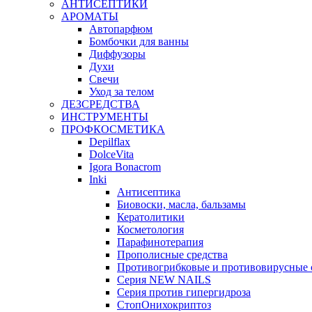
АНТИСЕПТИКИ
АРОМАТЫ
Автопарфюм
Бомбочки для ванны
Диффузоры
Духи
Свечи
Уход за телом
ДЕЗСРЕДСТВА
ИНСТРУМЕНТЫ
ПРОФКОСМЕТИКА
Depilflax
DolceVita
Igora Bonacrom
Inki
Антисептика
Биовоски, масла, бальзамы
Кератолитики
Косметология
Парафинотерапия
Прополисные средства
Противогрибковые и противовирусные 
Серия NEW NAILS
Серия против гипергидроза
СтопОнихокриптоз