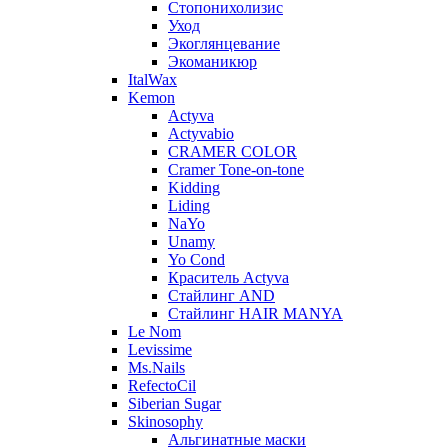
Стопонихолизис
Уход
Экоглянцевание
Экоманикюр
ItalWax
Kemon
Actyva
Actyvabio
CRAMER COLOR
Cramer Tone-on-tone
Kidding
Liding
NaYo
Unamy
Yo Cond
Краситель Actyva
Стайлинг AND
Стайлинг HAIR MANYA
Le Nom
Levissime
Ms.Nails
RefectoCil
Siberian Sugar
Skinosophy
Альгинатные маски