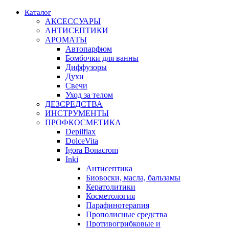
Каталог
АКСЕССУАРЫ
АНТИСЕПТИКИ
АРОМАТЫ
Автопарфюм
Бомбочки для ванны
Диффузоры
Духи
Свечи
Уход за телом
ДЕЗСРЕДСТВА
ИНСТРУМЕНТЫ
ПРОФКОСМЕТИКА
Depilflax
DolceVita
Igora Bonacrom
Inki
Антисептика
Биовоски, масла, бальзамы
Кератолитики
Косметология
Парафинотерапия
Прополисные средства
Противогрибковые и