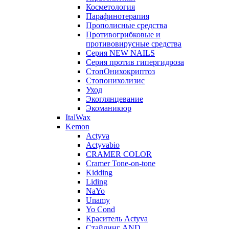
Косметология
Парафинотерапия
Прополисные средства
Противогрибковые и
противовирусные средства
Серия NEW NAILS
Серия против гипергидроза
СтопОнихокриптоз
Стопонихолизис
Уход
Экоглянцевание
Экоманикюр
ItalWax
Kemon
Actyva
Actyvabio
CRAMER COLOR
Cramer Tone-on-tone
Kidding
Liding
NaYo
Unamy
Yo Cond
Краситель Actyva
Стайлинг AND