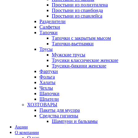
Простыни из полиэтилена
Простыни из спанбонда
Простыни из спанлейса
Разделители
Салфетки
Тапочки
Тапочки с закрытым мысом
Тапочки-вьетнамки
Трусы
Мужские трусы
Трусики классические женские
Трусики-бикини женские
Фартуки
Фольга
Халаты
Чехлы
Шапочки
Шпатели
ХОЗТОВАРЫ
Пакеты для мусора
Средства гигиены
Шампуни и бальзамы
Акции
О компании
О нас