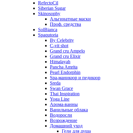
RefectoCil
Siberian Sugar
Skinosophy
Альгинатные маски
Проф. средства
SolBianca
Spaqutoria
By Celebrity
C-vit shot
Grand cru Ampelo
Grand сru Elixir
Himalayah
Pancha Amrita
Pearl Endorphin
Spa-маникюр и педикюр
Sreda
Swan Grace
Thai Inspiration
Yoga Line
Арома-ванны
Ванильные облака
Водоросли
Возрождение
Домашний уход
Гели для душа