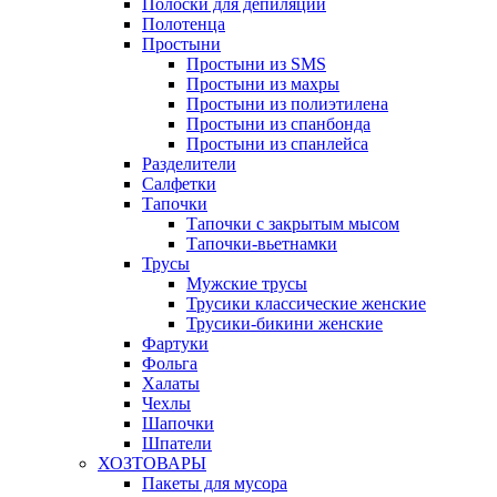
Полоски для депиляции
Полотенца
Простыни
Простыни из SMS
Простыни из махры
Простыни из полиэтилена
Простыни из спанбонда
Простыни из спанлейса
Разделители
Салфетки
Тапочки
Тапочки с закрытым мысом
Тапочки-вьетнамки
Трусы
Мужские трусы
Трусики классические женские
Трусики-бикини женские
Фартуки
Фольга
Халаты
Чехлы
Шапочки
Шпатели
ХОЗТОВАРЫ
Пакеты для мусора