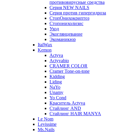
противовирусные средства
Серия NEW NAILS
Серия против гипергидроза
СтопОнихокриптоз
Стопонихолизис
Уход
Экоглянцевание
Экоманикюр
ItalWax
Kemon
Actyva
Actyvabio
CRAMER COLOR
Cramer Tone-on-tone
Kidding
Liding
NaYo
Unamy
Yo Cond
Краситель Actyva
Стайлинг AND
Стайлинг HAIR MANYA
Le Nom
Levissime
Ms.Nails