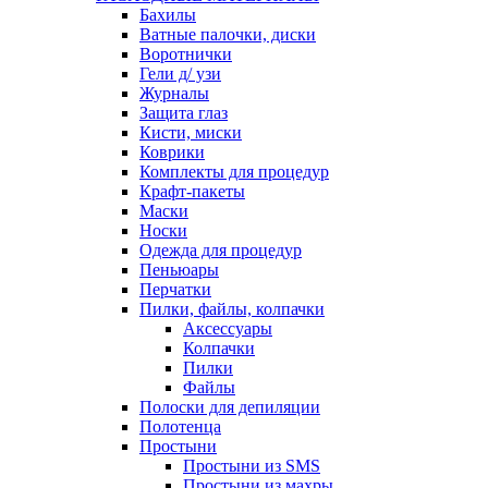
Бахилы
Ватные палочки, диски
Воротнички
Гели д/ узи
Журналы
Защита глаз
Кисти, миски
Коврики
Комплекты для процедур
Крафт-пакеты
Маски
Носки
Одежда для процедур
Пеньюары
Перчатки
Пилки, файлы, колпачки
Аксессуары
Колпачки
Пилки
Файлы
Полоски для депиляции
Полотенца
Простыни
Простыни из SMS
Простыни из махры