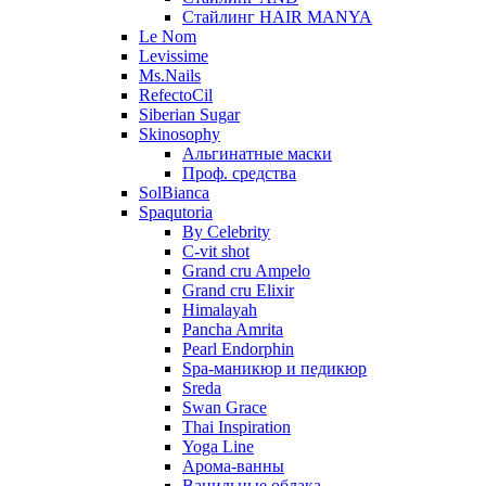
Стайлинг HAIR MANYA
Le Nom
Levissime
Ms.Nails
RefectoCil
Siberian Sugar
Skinosophy
Альгинатные маски
Проф. средства
SolBianca
Spaqutoria
By Celebrity
C-vit shot
Grand cru Ampelo
Grand сru Elixir
Himalayah
Pancha Amrita
Pearl Endorphin
Spa-маникюр и педикюр
Sreda
Swan Grace
Thai Inspiration
Yoga Line
Арома-ванны
Ванильные облака