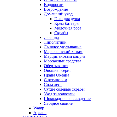
Водоросли
Возрождение
Домашний уход
Гели для душа
Крем-баттеры
Молочная роса
Скрабы
Лаванда
Липолитики
Льняное укутывание
Марокканский хамам
Марципановый каприз
Массажные средства
Обертывания
Овощная серия
Прана Океана
С ретинолом
Сила леса
Сухие солевые скрабы
Уход за волосами
Шоколадное наслаждение
Ягодное сияние
Wamp
Аргана