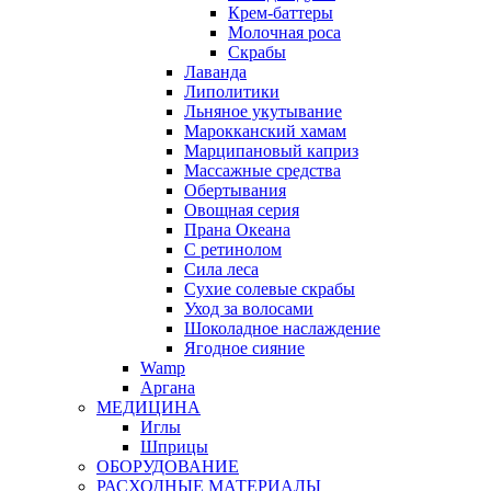
Крем-баттеры
Молочная роса
Скрабы
Лаванда
Липолитики
Льняное укутывание
Марокканский хамам
Марципановый каприз
Массажные средства
Обертывания
Овощная серия
Прана Океана
С ретинолом
Сила леса
Сухие солевые скрабы
Уход за волосами
Шоколадное наслаждение
Ягодное сияние
Wamp
Аргана
МЕДИЦИНА
Иглы
Шприцы
ОБОРУДОВАНИЕ
РАСХОДНЫЕ МАТЕРИАЛЫ