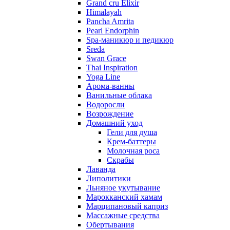
Grand сru Elixir
Himalayah
Pancha Amrita
Pearl Endorphin
Spa-маникюр и педикюр
Sreda
Swan Grace
Thai Inspiration
Yoga Line
Арома-ванны
Ванильные облака
Водоросли
Возрождение
Домашний уход
Гели для душа
Крем-баттеры
Молочная роса
Скрабы
Лаванда
Липолитики
Льняное укутывание
Марокканский хамам
Марципановый каприз
Массажные средства
Обертывания