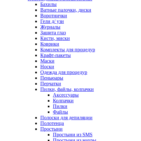
Бахилы
Ватные палочки, диски
Воротнички
Гели д/ узи
Журналы
Защита глаз
Кисти, миски
Коврики
Комплекты для процедур
Крафт-пакеты
Маски
Носки
Одежда для процедур
Пеньюары
Перчатки
Пилки, файлы, колпачки
Аксессуары
Колпачки
Пилки
Файлы
Полоски для депиляции
Полотенца
Простыни
Простыни из SMS
Простыни из махры