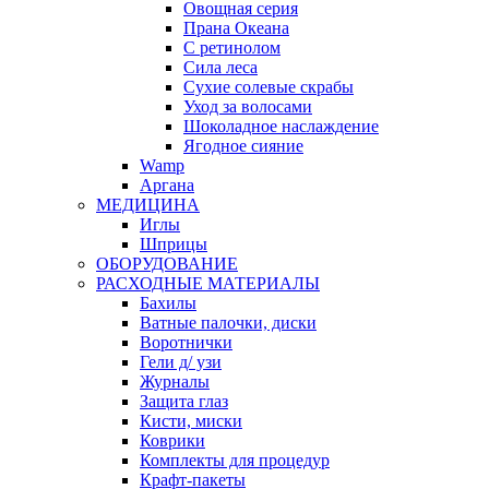
Овощная серия
Прана Океана
С ретинолом
Сила леса
Сухие солевые скрабы
Уход за волосами
Шоколадное наслаждение
Ягодное сияние
Wamp
Аргана
МЕДИЦИНА
Иглы
Шприцы
ОБОРУДОВАНИЕ
РАСХОДНЫЕ МАТЕРИАЛЫ
Бахилы
Ватные палочки, диски
Воротнички
Гели д/ узи
Журналы
Защита глаз
Кисти, миски
Коврики
Комплекты для процедур
Крафт-пакеты