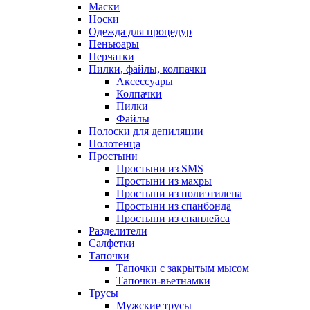
Маски
Носки
Одежда для процедур
Пеньюары
Перчатки
Пилки, файлы, колпачки
Аксессуары
Колпачки
Пилки
Файлы
Полоски для депиляции
Полотенца
Простыни
Простыни из SMS
Простыни из махры
Простыни из полиэтилена
Простыни из спанбонда
Простыни из спанлейса
Разделители
Салфетки
Тапочки
Тапочки с закрытым мысом
Тапочки-вьетнамки
Трусы
Мужские трусы