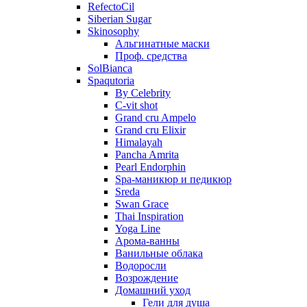
RefectoCil
Siberian Sugar
Skinosophy
Альгинатные маски
Проф. средства
SolBianca
Spaqutoria
By Celebrity
C-vit shot
Grand cru Ampelo
Grand сru Elixir
Himalayah
Pancha Amrita
Pearl Endorphin
Spa-маникюр и педикюр
Sreda
Swan Grace
Thai Inspiration
Yoga Line
Арома-ванны
Ванильные облака
Водоросли
Возрождение
Домашний уход
Гели для душа