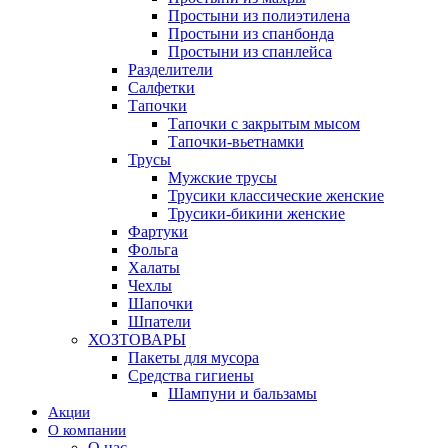
Простыни из полиэтилена
Простыни из спанбонда
Простыни из спанлейса
Разделители
Салфетки
Тапочки
Тапочки с закрытым мысом
Тапочки-вьетнамки
Трусы
Мужские трусы
Трусики классические женские
Трусики-бикини женские
Фартуки
Фольга
Халаты
Чехлы
Шапочки
Шпатели
ХОЗТОВАРЫ
Пакеты для мусора
Средства гигиены
Шампуни и бальзамы
Акции
О компании
О нас