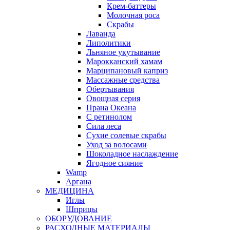
Крем-баттеры
Молочная роса
Скрабы
Лаванда
Липолитики
Льняное укутывание
Марокканский хамам
Марципановый каприз
Массажные средства
Обертывания
Овощная серия
Прана Океана
С ретинолом
Сила леса
Сухие солевые скрабы
Уход за волосами
Шоколадное наслаждение
Ягодное сияние
Wamp
Аргана
МЕДИЦИНА
Иглы
Шприцы
ОБОРУДОВАНИЕ
РАСХОДНЫЕ МАТЕРИАЛЫ