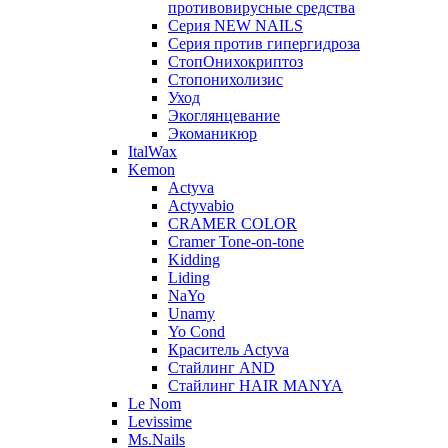
противовирусные средства
Серия NEW NAILS
Серия против гипергидроза
СтопОнихокриптоз
Стопонихолизис
Уход
Экоглянцевание
Экоманикюр
ItalWax
Kemon
Actyva
Actyvabio
CRAMER COLOR
Cramer Tone-on-tone
Kidding
Liding
NaYo
Unamy
Yo Cond
Краситель Actyva
Стайлинг AND
Стайлинг HAIR MANYA
Le Nom
Levissime
Ms.Nails