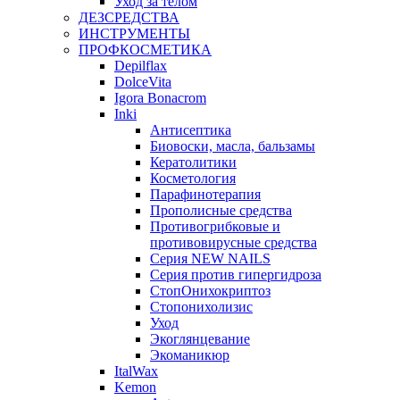
Уход за телом
ДЕЗСРЕДСТВА
ИНСТРУМЕНТЫ
ПРОФКОСМЕТИКА
Depilflax
DolceVita
Igora Bonacrom
Inki
Антисептика
Биовоски, масла, бальзамы
Кератолитики
Косметология
Парафинотерапия
Прополисные средства
Противогрибковые и
противовирусные средства
Серия NEW NAILS
Серия против гипергидроза
СтопОнихокриптоз
Стопонихолизис
Уход
Экоглянцевание
Экоманикюр
ItalWax
Kemon