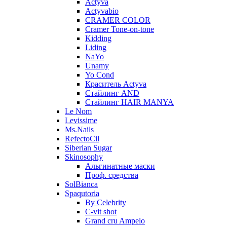
Actyva
Actyvabio
CRAMER COLOR
Cramer Tone-on-tone
Kidding
Liding
NaYo
Unamy
Yo Cond
Краситель Actyva
Стайлинг AND
Стайлинг HAIR MANYA
Le Nom
Levissime
Ms.Nails
RefectoCil
Siberian Sugar
Skinosophy
Альгинатные маски
Проф. средства
SolBianca
Spaqutoria
By Celebrity
C-vit shot
Grand cru Ampelo