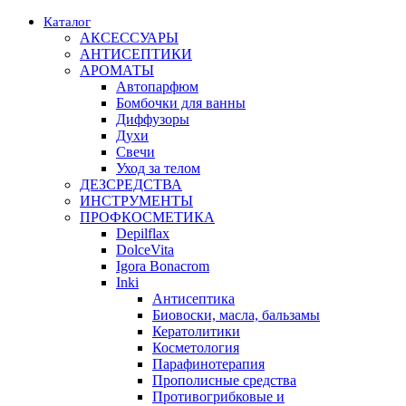
Каталог
АКСЕССУАРЫ
АНТИСЕПТИКИ
АРОМАТЫ
Автопарфюм
Бомбочки для ванны
Диффузоры
Духи
Свечи
Уход за телом
ДЕЗСРЕДСТВА
ИНСТРУМЕНТЫ
ПРОФКОСМЕТИКА
Depilflax
DolceVita
Igora Bonacrom
Inki
Антисептика
Биовоски, масла, бальзамы
Кератолитики
Косметология
Парафинотерапия
Прополисные средства
Противогрибковые и