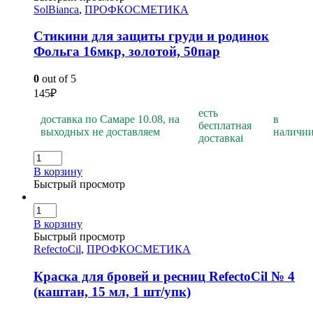
SolBianca
,
ПРОФКОСМЕТИКА
Стикини для защиты груди и родинок
Фольга 16мкр, золотой, 50пар
0
out of 5
145
₽
есть
доставка по Самаре 10.08, на
в
бесплатная
выходных не доставляем
наличи
доставка
i
В корзину
Быстрый просмотр
В корзину
Быстрый просмотр
RefectoCil
,
ПРОФКОСМЕТИКА
Краска для бровей и ресниц RefectoCil № 4
(каштан, 15 мл, 1 шт/упк)