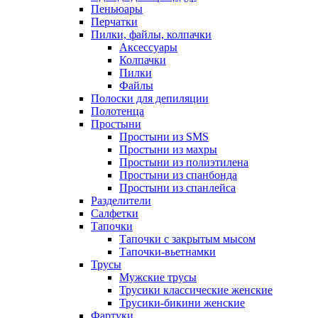
Пеньюары
Перчатки
Пилки, файлы, колпачки
Аксессуары
Колпачки
Пилки
Файлы
Полоски для депиляции
Полотенца
Простыни
Простыни из SMS
Простыни из махры
Простыни из полиэтилена
Простыни из спанбонда
Простыни из спанлейса
Разделители
Салфетки
Тапочки
Тапочки с закрытым мысом
Тапочки-вьетнамки
Трусы
Мужские трусы
Трусики классические женские
Трусики-бикини женские
Фартуки