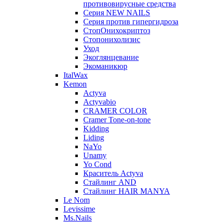
противовирусные средства
Серия NEW NAILS
Серия против гипергидроза
СтопОнихокриптоз
Стопонихолизис
Уход
Экоглянцевание
Экоманикюр
ItalWax
Kemon
Actyva
Actyvabio
CRAMER COLOR
Cramer Tone-on-tone
Kidding
Liding
NaYo
Unamy
Yo Cond
Краситель Actyva
Стайлинг AND
Стайлинг HAIR MANYA
Le Nom
Levissime
Ms.Nails