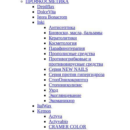
ПРОФКОСМЕТИКА
Depilflax
DolceVita
Igora Bonacrom
Inki
Антисептика
Биовоски, масла, бальзамы
Кератолитики
Косметология
Парафинотерапия
Прополисные средства
Противогрибковые и
противовирусные средства
Серия NEW NAILS
Серия против гипергидроза
СтопОнихокриптоз
Стопонихолизис
Уход
Экоглянцевание
Экоманикюр
ItalWax
Kemon
Actyva
Actyvabio
CRAMER COLOR