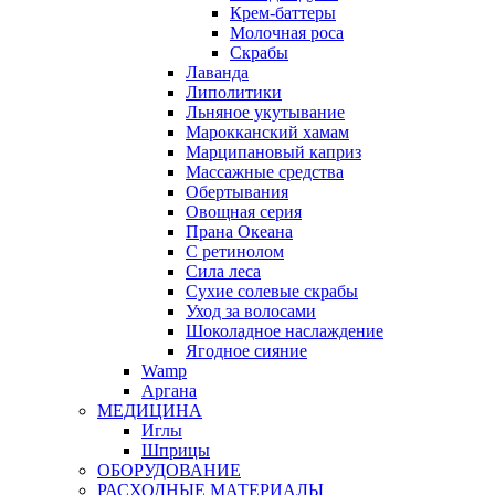
Крем-баттеры
Молочная роса
Скрабы
Лаванда
Липолитики
Льняное укутывание
Марокканский хамам
Марципановый каприз
Массажные средства
Обертывания
Овощная серия
Прана Океана
С ретинолом
Сила леса
Сухие солевые скрабы
Уход за волосами
Шоколадное наслаждение
Ягодное сияние
Wamp
Аргана
МЕДИЦИНА
Иглы
Шприцы
ОБОРУДОВАНИЕ
РАСХОДНЫЕ МАТЕРИАЛЫ