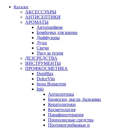
Каталог
АКСЕССУАРЫ
АНТИСЕПТИКИ
АРОМАТЫ
Автопарфюм
Бомбочки для ванны
Диффузоры
Духи
Свечи
Уход за телом
ДЕЗСРЕДСТВА
ИНСТРУМЕНТЫ
ПРОФКОСМЕТИКА
Depilflax
DolceVita
Igora Bonacrom
Inki
Антисептика
Биовоски, масла, бальзамы
Кератолитики
Косметология
Парафинотерапия
Прополисные средства
Противогрибковые и