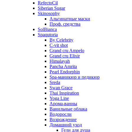
RefectoCil
Siberian Sugar
Skinosophy
Альгинатные маски
Проф. средства
SolBianca
Spaqutoria
By Celebrity
C-vit shot
Grand cru Ampelo
Grand сru Elixir
Himalayah
Pancha Amrita
Pearl Endorphin
Spa-маникюр и педикюр
Sreda
Swan Grace
Thai Inspiration
Yoga Line
Арома-ванны
Ванильные облака
Водоросли
Возрождение
Домашний уход
Гели для душа