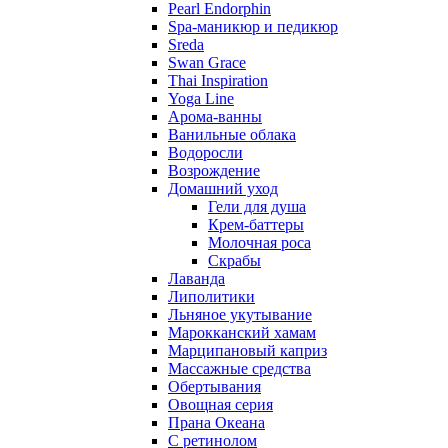
Pearl Endorphin
Spa-маникюр и педикюр
Sreda
Swan Grace
Thai Inspiration
Yoga Line
Арома-ванны
Ванильные облака
Водоросли
Возрождение
Домашний уход
Гели для душа
Крем-баттеры
Молочная роса
Скрабы
Лаванда
Липолитики
Льняное укутывание
Марокканский хамам
Марципановый каприз
Массажные средства
Обертывания
Овощная серия
Прана Океана
С ретинолом