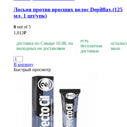
Лосьон против вросших волос Depilflах,(125
мл, 1 шт/упк)
0
out of 5
1,012
₽
есть
доставка по Самаре 10.08, на
осталос
бесплатная
выходных не доставляем
мало
доставка
i
В корзину
Быстрый просмотр