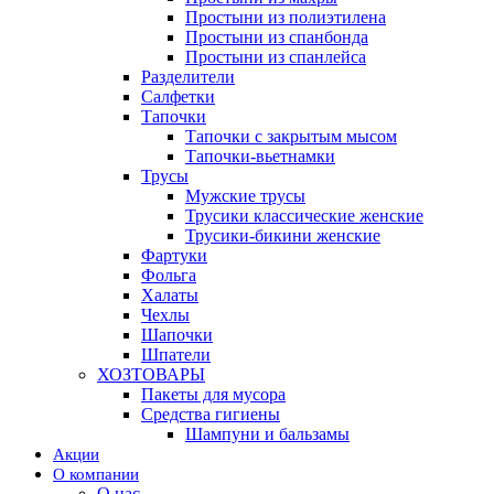
Простыни из полиэтилена
Простыни из спанбонда
Простыни из спанлейса
Разделители
Салфетки
Тапочки
Тапочки с закрытым мысом
Тапочки-вьетнамки
Трусы
Мужские трусы
Трусики классические женские
Трусики-бикини женские
Фартуки
Фольга
Халаты
Чехлы
Шапочки
Шпатели
ХОЗТОВАРЫ
Пакеты для мусора
Средства гигиены
Шампуни и бальзамы
Акции
О компании
О нас