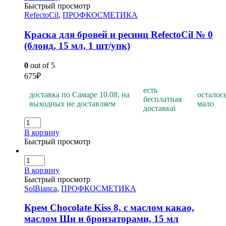
Быстрый просмотр
RefectoCil
,
ПРОФКОСМЕТИКА
Краска для бровей и ресниц RefectoCil № 0
(блонд, 15 мл, 1 шт/упк)
0
out of 5
675
₽
есть
доставка по Самаре 10.08, на
осталос
бесплатная
выходных не доставляем
мало
доставка
i
В корзину
Быстрый просмотр
В корзину
Быстрый просмотр
SolBianca
,
ПРОФКОСМЕТИКА
Крем Chocolate Kiss 8, с маслом какао,
маслом Ши и бронзаторами, 15 мл