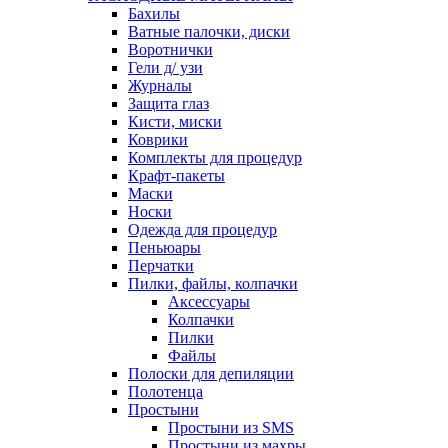
Бахилы
Ватные палочки, диски
Воротнички
Гели д/ узи
Журналы
Защита глаз
Кисти, миски
Коврики
Комплекты для процедур
Крафт-пакеты
Маски
Носки
Одежда для процедур
Пеньюары
Перчатки
Пилки, файлы, колпачки
Аксессуары
Колпачки
Пилки
Файлы
Полоски для депиляции
Полотенца
Простыни
Простыни из SMS
Простыни из махры