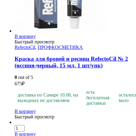
В корзину
Быстрый просмотр
RefectoCil
,
ПРОФКОСМЕТИКА
Краска для бровей и ресниц RefectoCil № 2
(иссиня-черный, 15 мл, 1 шт/упк)
0
out of 5
675
₽
есть
доставка по Самаре 10.08, на
осталос
бесплатная
выходных не доставляем
мало
доставка
i
В корзину
Быстрый просмотр
В корзину