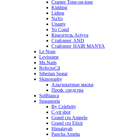
Cramer Tone-on-tone
Kidding
Liding
NaYo
Unamy
Yo Cond
Краситель Actyva
Стайлинг AND
Стайлинг HAIR MANYA
Le Nom
Levissime
Ms.Nails
RefectoCil
Siberian Sugar
Skinosophy
Альгинатные маски
Проф. средства
SolBianca
Spaqutoria
By Celebrity
C-vit shot
Grand cru Ampelo
Grand сru Elixir
Himalayah
Pancha Amrita