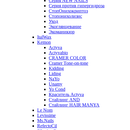
Серия NEW NAILS
Серия против гипергидроза
СтопОнихокриптоз
Стопонихолизис
Уход
Экоглянцевание
Экоманикюр
ItalWax
Kemon
Actyva
Actyvabio
CRAMER COLOR
Cramer Tone-on-tone
Kidding
Liding
NaYo
Unamy
Yo Cond
Краситель Actyva
Стайлинг AND
Стайлинг HAIR MANYA
Le Nom
Levissime
Ms.Nails
RefectoCil