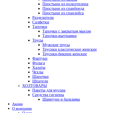
Простыни из полиэтилена
Простыни из спанбонда
Простыни из спанлейса
Разделители
Салфетки
Тапочки
Тапочки с закрытым мысом
Тапочки-вьетнамки
Трусы
Мужские трусы
Трусики классические женские
Трусики-бикини женские
Фартуки
Фольга
Халаты
Чехлы
Шапочки
Шпатели
ХОЗТОВАРЫ
Пакеты для мусора
Средства гигиены
Шампуни и бальзамы
Акции
О компании
О нас