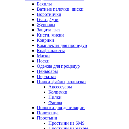
Бахилы
Ватные палочки, диски
Воротнички
Гели д/ узи
Журналы
Защита глаз
Кисти, миски
Коврики
Комплекты для процедур
Крафт-пакеты
Маски
Носки
Одежда для процедур
Пеньюары
Перчатки
Пилки, файлы, колпачки
Аксессуары
Колпачки
Пилки
Файлы
Полоски для депиляции
Полотенца
Простыни
Простыни из SMS
Простыни из махры