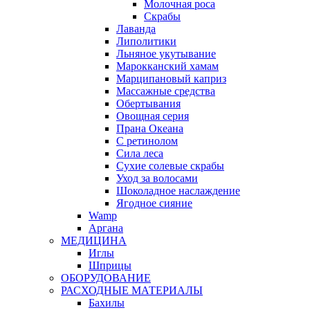
Молочная роса
Скрабы
Лаванда
Липолитики
Льняное укутывание
Марокканский хамам
Марципановый каприз
Массажные средства
Обертывания
Овощная серия
Прана Океана
С ретинолом
Сила леса
Сухие солевые скрабы
Уход за волосами
Шоколадное наслаждение
Ягодное сияние
Wamp
Аргана
МЕДИЦИНА
Иглы
Шприцы
ОБОРУДОВАНИЕ
РАСХОДНЫЕ МАТЕРИАЛЫ
Бахилы