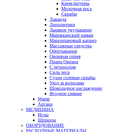
Крем-баттеры
Молочная роса
Скрабы
Лаванда
Липолитики
Льняное укутывание
Марокканский хамам
Марципановый каприз
Массажные средства
Обертывания
Овощная серия
Прана Океана
С ретинолом
Сила леса
Сухие солевые скрабы
Уход за волосами
Шоколадное наслаждение
Ягодное сияние
Wamp
Аргана
МЕДИЦИНА
Иглы
Шприцы
ОБОРУДОВАНИЕ
РАСХОДНЫЕ МАТЕРИАЛЫ