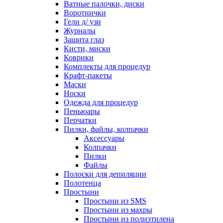
Ватные палочки, диски
Воротнички
Гели д/ узи
Журналы
Защита глаз
Кисти, миски
Коврики
Комплекты для процедур
Крафт-пакеты
Маски
Носки
Одежда для процедур
Пеньюары
Перчатки
Пилки, файлы, колпачки
Аксессуары
Колпачки
Пилки
Файлы
Полоски для депиляции
Полотенца
Простыни
Простыни из SMS
Простыни из махры
Простыни из полиэтилена