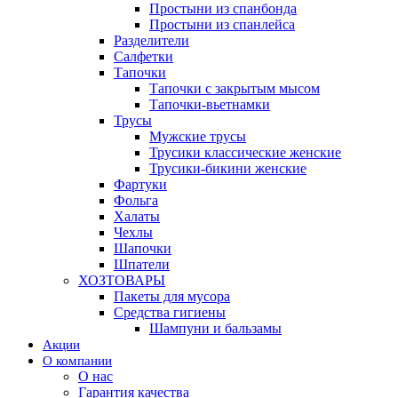
Простыни из спанбонда
Простыни из спанлейса
Разделители
Салфетки
Тапочки
Тапочки с закрытым мысом
Тапочки-вьетнамки
Трусы
Мужские трусы
Трусики классические женские
Трусики-бикини женские
Фартуки
Фольга
Халаты
Чехлы
Шапочки
Шпатели
ХОЗТОВАРЫ
Пакеты для мусора
Средства гигиены
Шампуни и бальзамы
Акции
О компании
О нас
Гарантия качества