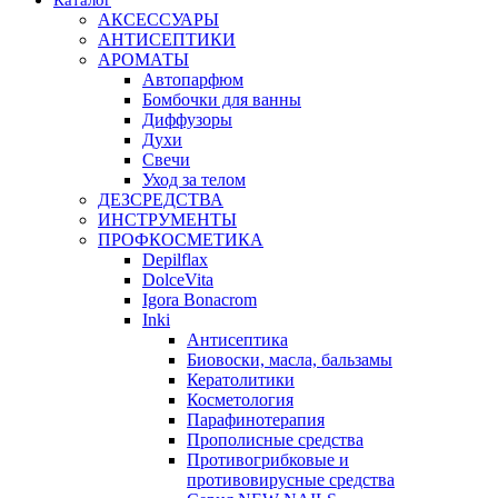
Каталог
АКСЕССУАРЫ
АНТИСЕПТИКИ
АРОМАТЫ
Автопарфюм
Бомбочки для ванны
Диффузоры
Духи
Свечи
Уход за телом
ДЕЗСРЕДСТВА
ИНСТРУМЕНТЫ
ПРОФКОСМЕТИКА
Depilflax
DolceVita
Igora Bonacrom
Inki
Антисептика
Биовоски, масла, бальзамы
Кератолитики
Косметология
Парафинотерапия
Прополисные средства
Противогрибковые и
противовирусные средства