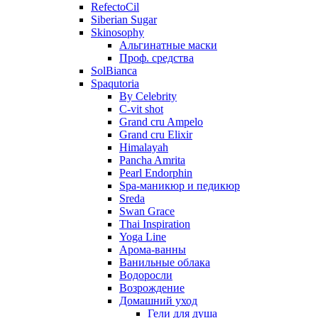
RefectoCil
Siberian Sugar
Skinosophy
Альгинатные маски
Проф. средства
SolBianca
Spaqutoria
By Celebrity
C-vit shot
Grand cru Ampelo
Grand сru Elixir
Himalayah
Pancha Amrita
Pearl Endorphin
Spa-маникюр и педикюр
Sreda
Swan Grace
Thai Inspiration
Yoga Line
Арома-ванны
Ванильные облака
Водоросли
Возрождение
Домашний уход
Гели для душа