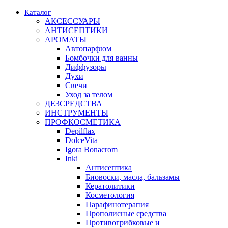
Каталог
АКСЕССУАРЫ
АНТИСЕПТИКИ
АРОМАТЫ
Автопарфюм
Бомбочки для ванны
Диффузоры
Духи
Свечи
Уход за телом
ДЕЗСРЕДСТВА
ИНСТРУМЕНТЫ
ПРОФКОСМЕТИКА
Depilflax
DolceVita
Igora Bonacrom
Inki
Антисептика
Биовоски, масла, бальзамы
Кератолитики
Косметология
Парафинотерапия
Прополисные средства
Противогрибковые и