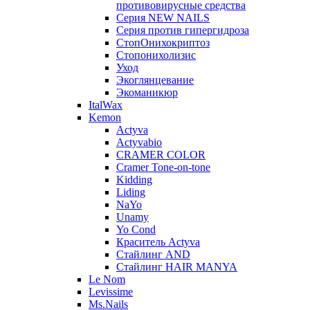
противовирусные средства
Серия NEW NAILS
Серия против гипергидроза
СтопОнихокриптоз
Стопонихолизис
Уход
Экоглянцевание
Экоманикюр
ItalWax
Kemon
Actyva
Actyvabio
CRAMER COLOR
Cramer Tone-on-tone
Kidding
Liding
NaYo
Unamy
Yo Cond
Краситель Actyva
Стайлинг AND
Стайлинг HAIR MANYA
Le Nom
Levissime
Ms.Nails