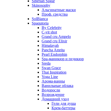
Siberian Sugar
Skinosophy
Альгинатные маски
Проф. средства
SolBianca
Spaqutoria
By Celebrity
C-vit shot
Grand cru Ampelo
Grand сru Elixir
Himalayah
Pancha Amrita
Pearl Endorphin
Spa-маникюр и педикюр
Sreda
Swan Grace
Thai Inspiration
Yoga Line
Арома-ванны
Ванильные облака
Водоросли
Возрождение
Домашний уход
Гели для душа
Крем-баттеры