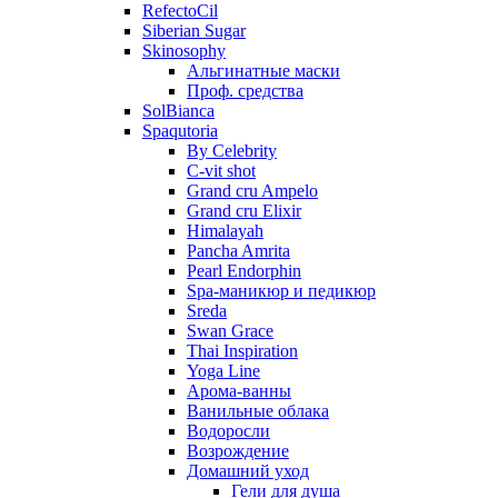
RefectoCil
Siberian Sugar
Skinosophy
Альгинатные маски
Проф. средства
SolBianca
Spaqutoria
By Celebrity
C-vit shot
Grand cru Ampelo
Grand сru Elixir
Himalayah
Pancha Amrita
Pearl Endorphin
Spa-маникюр и педикюр
Sreda
Swan Grace
Thai Inspiration
Yoga Line
Арома-ванны
Ванильные облака
Водоросли
Возрождение
Домашний уход
Гели для душа