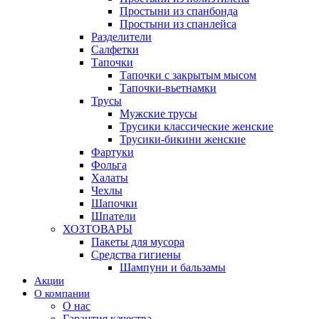
Простыни из спанбонда
Простыни из спанлейса
Разделители
Салфетки
Тапочки
Тапочки с закрытым мысом
Тапочки-вьетнамки
Трусы
Мужские трусы
Трусики классические женские
Трусики-бикини женские
Фартуки
Фольга
Халаты
Чехлы
Шапочки
Шпатели
ХОЗТОВАРЫ
Пакеты для мусора
Средства гигиены
Шампуни и бальзамы
Акции
О компании
О нас
Гарантия качества