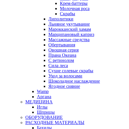
Крем-баттеры
Молочная роса
Скрабы
Липолитики
Льняное укутывание
Марокканский хамам
Марципановый каприз
Массажные средства
Обертывания
Овощная серия
Прана Океана
С ретинолом
Сила леса
Сухие солевые скрабы
Уход за волосами
Шоколадное наслаждение
Ягодное сияние
Wamp
Аргана
МЕДИЦИНА
Иглы
Шприцы
ОБОРУДОВАНИЕ
РАСХОДНЫЕ МАТЕРИАЛЫ
Бахилы