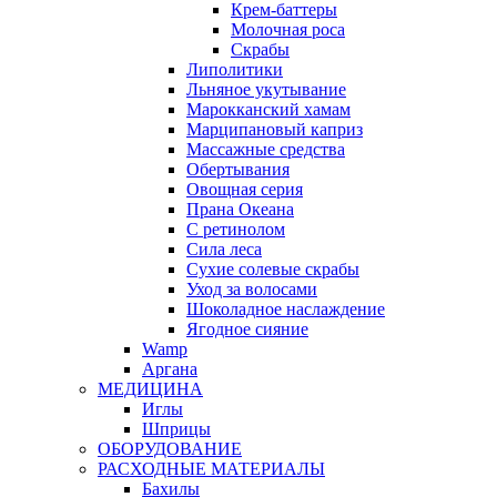
Крем-баттеры
Молочная роса
Скрабы
Липолитики
Льняное укутывание
Марокканский хамам
Марципановый каприз
Массажные средства
Обертывания
Овощная серия
Прана Океана
С ретинолом
Сила леса
Сухие солевые скрабы
Уход за волосами
Шоколадное наслаждение
Ягодное сияние
Wamp
Аргана
МЕДИЦИНА
Иглы
Шприцы
ОБОРУДОВАНИЕ
РАСХОДНЫЕ МАТЕРИАЛЫ
Бахилы