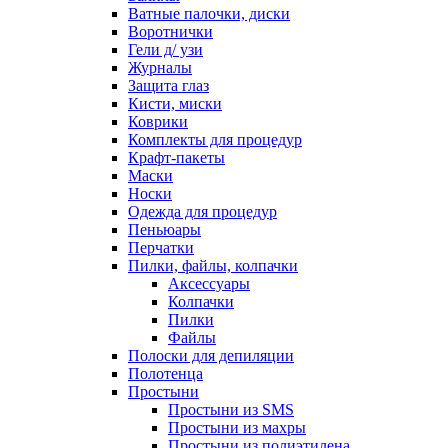
Ватные палочки, диски
Воротнички
Гели д/ узи
Журналы
Защита глаз
Кисти, миски
Коврики
Комплекты для процедур
Крафт-пакеты
Маски
Носки
Одежда для процедур
Пеньюары
Перчатки
Пилки, файлы, колпачки
Аксессуары
Колпачки
Пилки
Файлы
Полоски для депиляции
Полотенца
Простыни
Простыни из SMS
Простыни из махры
Простыни из полиэтилена