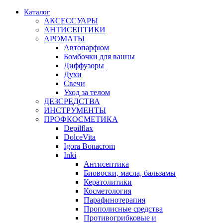
Каталог
АКСЕССУАРЫ
АНТИСЕПТИКИ
АРОМАТЫ
Автопарфюм
Бомбочки для ванны
Диффузоры
Духи
Свечи
Уход за телом
ДЕЗСРЕДСТВА
ИНСТРУМЕНТЫ
ПРОФКОСМЕТИКА
Depilflax
DolceVita
Igora Bonacrom
Inki
Антисептика
Биовоски, масла, бальзамы
Кератолитики
Косметология
Парафинотерапия
Прополисные средства
Противогрибковые и