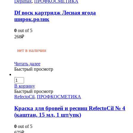
Depilflax
,
ПРОФКОСМЕТИКА
Df воск картридж Лесная ягода
широк.ролик
0
out of 5
268
₽
нет в наличии
Читать далее
Быстрый просмотр
В корзину
Быстрый просмотр
RefectoCil
,
ПРОФКОСМЕТИКА
Краска для бровей и ресниц RefectoCil № 4
(каштан, 15 мл, 1 шт/упк)
0
out of 5
675
₽