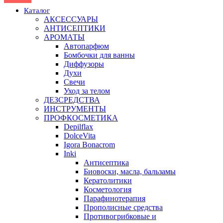
Каталог
АКСЕССУАРЫ
АНТИСЕПТИКИ
АРОМАТЫ
Автопарфюм
Бомбочки для ванны
Диффузоры
Духи
Свечи
Уход за телом
ДЕЗСРЕДСТВА
ИНСТРУМЕНТЫ
ПРОФКОСМЕТИКА
Depilflax
DolceVita
Igora Bonacrom
Inki
Антисептика
Биовоски, масла, бальзамы
Кератолитики
Косметология
Парафинотерапия
Прополисные средства
Противогрибковые и