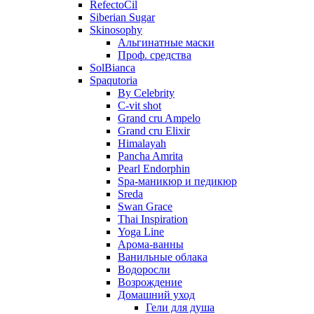
RefectoCil
Siberian Sugar
Skinosophy
Альгинатные маски
Проф. средства
SolBianca
Spaqutoria
By Celebrity
C-vit shot
Grand cru Ampelo
Grand сru Elixir
Himalayah
Pancha Amrita
Pearl Endorphin
Spa-маникюр и педикюр
Sreda
Swan Grace
Thai Inspiration
Yoga Line
Арома-ванны
Ванильные облака
Водоросли
Возрождение
Домашний уход
Гели для душа