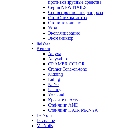
противовирусные средства
Серия NEW NAILS
Серия против гипергидроза
СтопОнихокриптоз
Стопонихолизис
Уход
Экоглянцевание
Экоманикюр
ItalWax
Kemon
Actyva
Actyvabio
CRAMER COLOR
Cramer Tone-on-tone
Kidding
Liding
NaYo
Unamy
Yo Cond
Краситель Actyva
Стайлинг AND
Стайлинг HAIR MANYA
Le Nom
Levissime
Ms.Nails