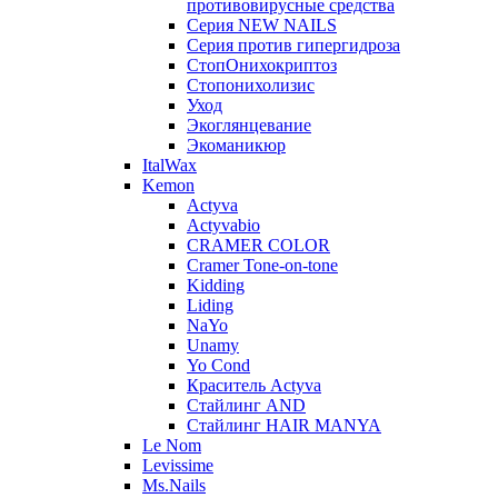
противовирусные средства
Серия NEW NAILS
Серия против гипергидроза
СтопОнихокриптоз
Стопонихолизис
Уход
Экоглянцевание
Экоманикюр
ItalWax
Kemon
Actyva
Actyvabio
CRAMER COLOR
Cramer Tone-on-tone
Kidding
Liding
NaYo
Unamy
Yo Cond
Краситель Actyva
Стайлинг AND
Стайлинг HAIR MANYA
Le Nom
Levissime
Ms.Nails