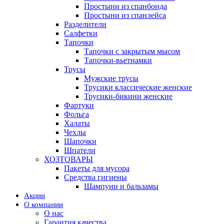
Простыни из спанбонда
Простыни из спанлейса
Разделители
Салфетки
Тапочки
Тапочки с закрытым мысом
Тапочки-вьетнамки
Трусы
Мужские трусы
Трусики классические женские
Трусики-бикини женские
Фартуки
Фольга
Халаты
Чехлы
Шапочки
Шпатели
ХОЗТОВАРЫ
Пакеты для мусора
Средства гигиены
Шампуни и бальзамы
Акции
О компании
О нас
Гарантия качества