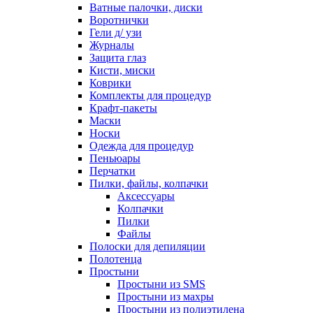
Ватные палочки, диски
Воротнички
Гели д/ узи
Журналы
Защита глаз
Кисти, миски
Коврики
Комплекты для процедур
Крафт-пакеты
Маски
Носки
Одежда для процедур
Пеньюары
Перчатки
Пилки, файлы, колпачки
Аксессуары
Колпачки
Пилки
Файлы
Полоски для депиляции
Полотенца
Простыни
Простыни из SMS
Простыни из махры
Простыни из полиэтилена