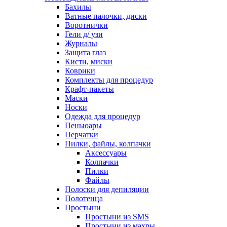
Бахилы
Ватные палочки, диски
Воротнички
Гели д/ узи
Журналы
Защита глаз
Кисти, миски
Коврики
Комплекты для процедур
Крафт-пакеты
Маски
Носки
Одежда для процедур
Пеньюары
Перчатки
Пилки, файлы, колпачки
Аксессуары
Колпачки
Пилки
Файлы
Полоски для депиляции
Полотенца
Простыни
Простыни из SMS
Простыни из махры