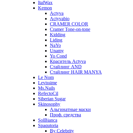
ItalWax
Kemon
Actyva
Actyvabio
CRAMER COLOR
Cramer Tone-on-tone
Kidding
Liding
NaYo
Unamy
Yo Cond
Краситель Actyva
Стайлинг AND
Стайлинг HAIR MANYA
Le Nom
Levissime
Ms.Nails
RefectoCil
Siberian Sugar
Skinosophy
Альгинатные маски
Проф. средства
SolBianca
Spaqutoria
By Celebrity