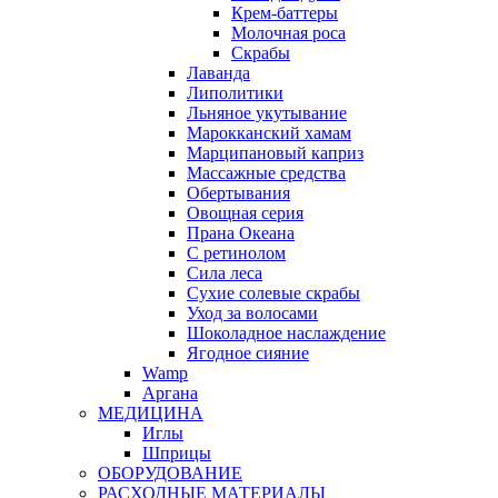
Крем-баттеры
Молочная роса
Скрабы
Лаванда
Липолитики
Льняное укутывание
Марокканский хамам
Марципановый каприз
Массажные средства
Обертывания
Овощная серия
Прана Океана
С ретинолом
Сила леса
Сухие солевые скрабы
Уход за волосами
Шоколадное наслаждение
Ягодное сияние
Wamp
Аргана
МЕДИЦИНА
Иглы
Шприцы
ОБОРУДОВАНИЕ
РАСХОДНЫЕ МАТЕРИАЛЫ