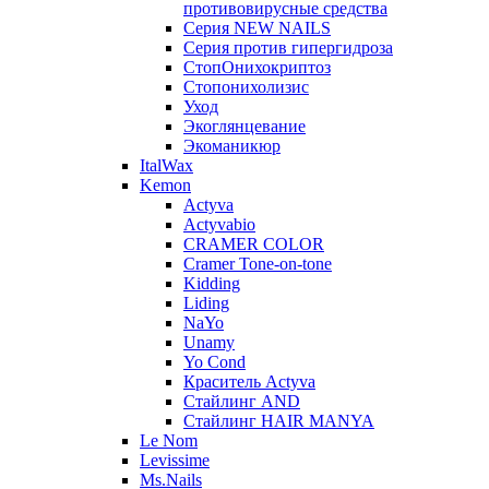
противовирусные средства
Серия NEW NAILS
Серия против гипергидроза
СтопОнихокриптоз
Стопонихолизис
Уход
Экоглянцевание
Экоманикюр
ItalWax
Kemon
Actyva
Actyvabio
CRAMER COLOR
Cramer Tone-on-tone
Kidding
Liding
NaYo
Unamy
Yo Cond
Краситель Actyva
Стайлинг AND
Стайлинг HAIR MANYA
Le Nom
Levissime
Ms.Nails