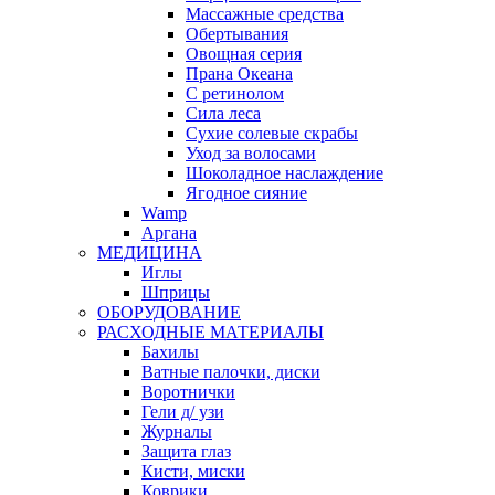
Массажные средства
Обертывания
Овощная серия
Прана Океана
С ретинолом
Сила леса
Сухие солевые скрабы
Уход за волосами
Шоколадное наслаждение
Ягодное сияние
Wamp
Аргана
МЕДИЦИНА
Иглы
Шприцы
ОБОРУДОВАНИЕ
РАСХОДНЫЕ МАТЕРИАЛЫ
Бахилы
Ватные палочки, диски
Воротнички
Гели д/ узи
Журналы
Защита глаз
Кисти, миски
Коврики