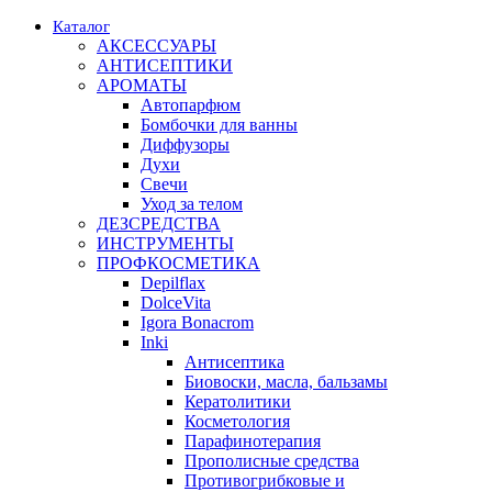
Каталог
АКСЕССУАРЫ
АНТИСЕПТИКИ
АРОМАТЫ
Автопарфюм
Бомбочки для ванны
Диффузоры
Духи
Свечи
Уход за телом
ДЕЗСРЕДСТВА
ИНСТРУМЕНТЫ
ПРОФКОСМЕТИКА
Depilflax
DolceVita
Igora Bonacrom
Inki
Антисептика
Биовоски, масла, бальзамы
Кератолитики
Косметология
Парафинотерапия
Прополисные средства
Противогрибковые и