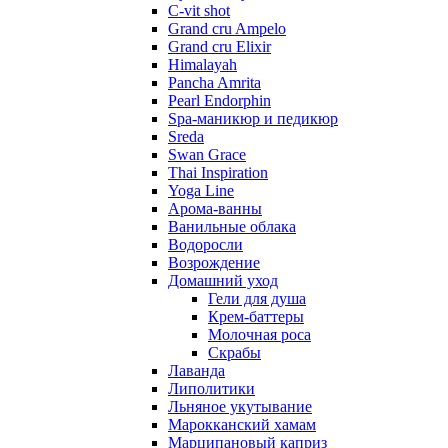
C-vit shot
Grand cru Ampelo
Grand сru Elixir
Himalayah
Pancha Amrita
Pearl Endorphin
Spa-маникюр и педикюр
Sreda
Swan Grace
Thai Inspiration
Yoga Line
Арома-ванны
Ванильные облака
Водоросли
Возрождение
Домашний уход
Гели для душа
Крем-баттеры
Молочная роса
Скрабы
Лаванда
Липолитики
Льняное укутывание
Марокканский хамам
Марципановый каприз