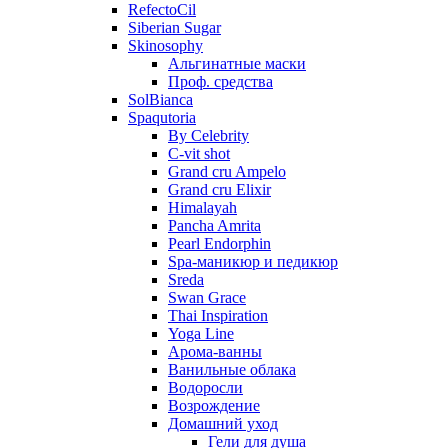
RefectoCil
Siberian Sugar
Skinosophy
Альгинатные маски
Проф. средства
SolBianca
Spaqutoria
By Celebrity
C-vit shot
Grand cru Ampelo
Grand сru Elixir
Himalayah
Pancha Amrita
Pearl Endorphin
Spa-маникюр и педикюр
Sreda
Swan Grace
Thai Inspiration
Yoga Line
Арома-ванны
Ванильные облака
Водоросли
Возрождение
Домашний уход
Гели для душа