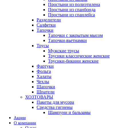
Простыни из полиэтилена
Простыни из спанбонда
Простыни из спанлейса
Разделители
Салфетки
Тапочки
Тапочки с закрытым мысом
Тапочки-вьетнамки
Трусы
Мужские трусы
Трусики классические женские
Трусики-бикини женские
Фартуки
Фольга
Халаты
Чехлы
Шапочки
Шпатели
ХОЗТОВАРЫ
Пакеты для мусора
Средства гигиены
Шампуни и бальзамы
Акции
О компании
О нас