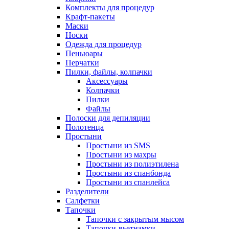
Комплекты для процедур
Крафт-пакеты
Маски
Носки
Одежда для процедур
Пеньюары
Перчатки
Пилки, файлы, колпачки
Аксессуары
Колпачки
Пилки
Файлы
Полоски для депиляции
Полотенца
Простыни
Простыни из SMS
Простыни из махры
Простыни из полиэтилена
Простыни из спанбонда
Простыни из спанлейса
Разделители
Салфетки
Тапочки
Тапочки с закрытым мысом
Тапочки-вьетнамки