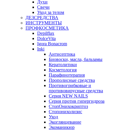
Духи
Свечи
Уход за телом
ДЕЗСРЕДСТВА
ИНСТРУМЕНТЫ
ПРОФКОСМЕТИКА
Depilflax
DolceVita
Igora Bonacrom
Inki
Антисептика
Биовоски, масла, бальзамы
Кератолитики
Косметология
Парафинотерапия
Прополисные средства
Противогрибковые и
противовирусные средства
Серия NEW NAILS
Серия против гипергидроза
СтопОнихокриптоз
Стопонихолизис
Уход
Экоглянцевание
Экоманикюр