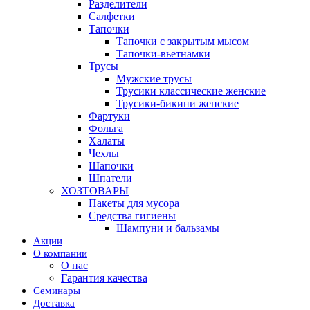
Разделители
Салфетки
Тапочки
Тапочки с закрытым мысом
Тапочки-вьетнамки
Трусы
Мужские трусы
Трусики классические женские
Трусики-бикини женские
Фартуки
Фольга
Халаты
Чехлы
Шапочки
Шпатели
ХОЗТОВАРЫ
Пакеты для мусора
Средства гигиены
Шампуни и бальзамы
Акции
О компании
О нас
Гарантия качества
Семинары
Доставка