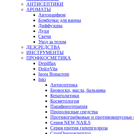
АНТИСЕПТИКИ
АРОМАТЫ
Автопарфюм
Бомбочки для ванны
Диффузоры
Духи
Свечи
Уход за телом
ДЕЗСРЕДСТВА
ИНСТРУМЕНТЫ
ПРОФКОСМЕТИКА
Depilflax
DolceVita
Igora Bonacrom
Inki
Антисептика
Биовоски, масла, бальзамы
Кератолитики
Косметология
Парафинотерапия
Прополисные средства
Противогрибковые и противовирусные 
Серия NEW NAILS
Серия против гипергидроза
СтопОнихокриптоз