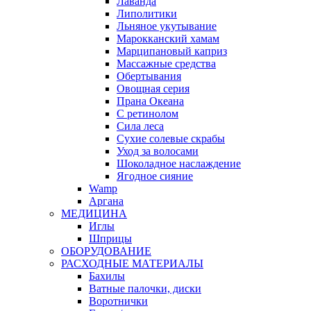
Лаванда
Липолитики
Льняное укутывание
Марокканский хамам
Марципановый каприз
Массажные средства
Обертывания
Овощная серия
Прана Океана
С ретинолом
Сила леса
Сухие солевые скрабы
Уход за волосами
Шоколадное наслаждение
Ягодное сияние
Wamp
Аргана
МЕДИЦИНА
Иглы
Шприцы
ОБОРУДОВАНИЕ
РАСХОДНЫЕ МАТЕРИАЛЫ
Бахилы
Ватные палочки, диски
Воротнички