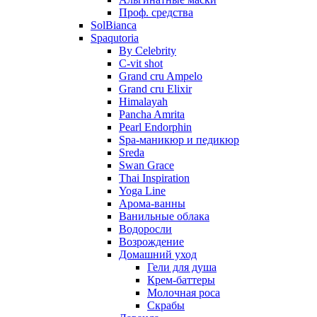
Проф. средства
SolBianca
Spaqutoria
By Celebrity
C-vit shot
Grand cru Ampelo
Grand сru Elixir
Himalayah
Pancha Amrita
Pearl Endorphin
Spa-маникюр и педикюр
Sreda
Swan Grace
Thai Inspiration
Yoga Line
Арома-ванны
Ванильные облака
Водоросли
Возрождение
Домашний уход
Гели для душа
Крем-баттеры
Молочная роса
Скрабы