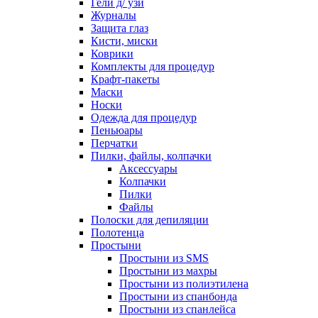
Гели д/ узи
Журналы
Защита глаз
Кисти, миски
Коврики
Комплекты для процедур
Крафт-пакеты
Маски
Носки
Одежда для процедур
Пеньюары
Перчатки
Пилки, файлы, колпачки
Аксессуары
Колпачки
Пилки
Файлы
Полоски для депиляции
Полотенца
Простыни
Простыни из SMS
Простыни из махры
Простыни из полиэтилена
Простыни из спанбонда
Простыни из спанлейса