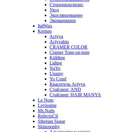
Стопонихолизис
Уход
Экоглянцевание
Экоманикюр
ItalWax
Kemon
Actyva
Actyvabio
CRAMER COLOR
Cramer Tone-on-tone
Kidding
Liding
NaYo
Unamy
Yo Cond
Краситель Actyva
Стайлинг AND
Стайлинг HAIR MANYA
Le Nom
Levissime
Ms.Nails
RefectoCil
Siberian Sugar
Skinosophy
Альгинатные маски