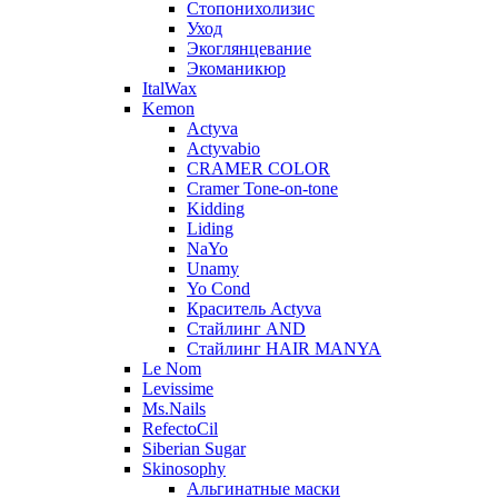
Стопонихолизис
Уход
Экоглянцевание
Экоманикюр
ItalWax
Kemon
Actyva
Actyvabio
CRAMER COLOR
Cramer Tone-on-tone
Kidding
Liding
NaYo
Unamy
Yo Cond
Краситель Actyva
Стайлинг AND
Стайлинг HAIR MANYA
Le Nom
Levissime
Ms.Nails
RefectoCil
Siberian Sugar
Skinosophy
Альгинатные маски