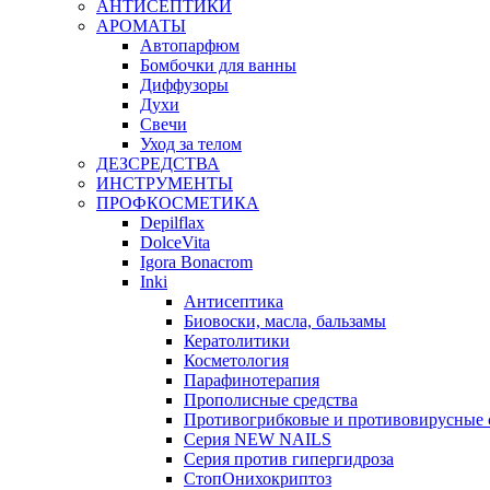
АНТИСЕПТИКИ
АРОМАТЫ
Автопарфюм
Бомбочки для ванны
Диффузоры
Духи
Свечи
Уход за телом
ДЕЗСРЕДСТВА
ИНСТРУМЕНТЫ
ПРОФКОСМЕТИКА
Depilflax
DolceVita
Igora Bonacrom
Inki
Антисептика
Биовоски, масла, бальзамы
Кератолитики
Косметология
Парафинотерапия
Прополисные средства
Противогрибковые и противовирусные 
Серия NEW NAILS
Серия против гипергидроза
СтопОнихокриптоз