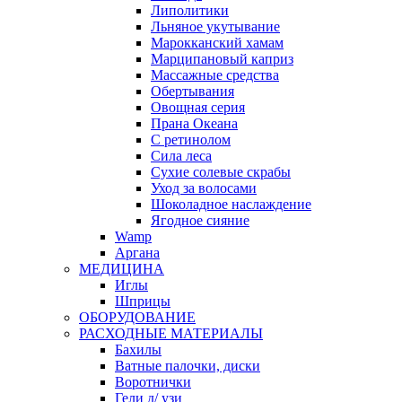
Липолитики
Льняное укутывание
Марокканский хамам
Марципановый каприз
Массажные средства
Обертывания
Овощная серия
Прана Океана
С ретинолом
Сила леса
Сухие солевые скрабы
Уход за волосами
Шоколадное наслаждение
Ягодное сияние
Wamp
Аргана
МЕДИЦИНА
Иглы
Шприцы
ОБОРУДОВАНИЕ
РАСХОДНЫЕ МАТЕРИАЛЫ
Бахилы
Ватные палочки, диски
Воротнички
Гели д/ узи