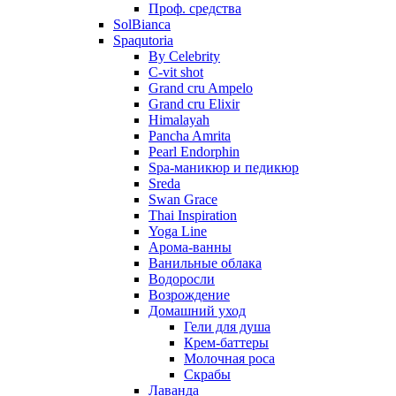
Проф. средства
SolBianca
Spaqutoria
By Celebrity
C-vit shot
Grand cru Ampelo
Grand сru Elixir
Himalayah
Pancha Amrita
Pearl Endorphin
Spa-маникюр и педикюр
Sreda
Swan Grace
Thai Inspiration
Yoga Line
Арома-ванны
Ванильные облака
Водоросли
Возрождение
Домашний уход
Гели для душа
Крем-баттеры
Молочная роса
Скрабы
Лаванда