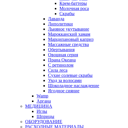
Крем-баттеры
Молочная роса
Скрабы
Лаванда
Липолитики
Льняное укутывание
Марокканский хамам
Марципановый каприз
Массажные средства
Обертывания
Овощная серия
Прана Океана
С ретинолом
Сила леса
Сухие солевые скрабы
Уход за волосами
Шоколадное наслаждение
Ягодное сияние
Wamp
Аргана
МЕДИЦИНА
Иглы
Шприцы
ОБОРУДОВАНИЕ
РАСХОДНЫЕ МАТЕРИАЛЫ