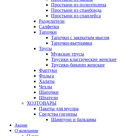
Простыни из полиэтилена
Простыни из спанбонда
Простыни из спанлейса
Разделители
Салфетки
Тапочки
Тапочки с закрытым мысом
Тапочки-вьетнамки
Трусы
Мужские трусы
Трусики классические женские
Трусики-бикини женские
Фартуки
Фольга
Халаты
Чехлы
Шапочки
Шпатели
ХОЗТОВАРЫ
Пакеты для мусора
Средства гигиены
Шампуни и бальзамы
Акции
О компании
О нас