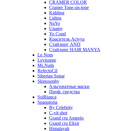
CRAMER COLOR
Cramer Tone-on-tone
Kidding
Liding
NaYo
Unamy
Yo Cond
Краситель Actyva
Стайлинг AND
Стайлинг HAIR MANYA
Le Nom
Levissime
Ms.Nails
RefectoCil
Siberian Sugar
Skinosophy
Альгинатные маски
Проф. средства
SolBianca
Spaqutoria
By Celebrity
C-vit shot
Grand cru Ampelo
Grand сru Elixir
Himalayah