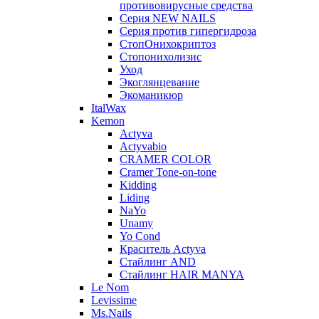
противовирусные средства
Серия NEW NAILS
Серия против гипергидроза
СтопОнихокриптоз
Стопонихолизис
Уход
Экоглянцевание
Экоманикюр
ItalWax
Kemon
Actyva
Actyvabio
CRAMER COLOR
Cramer Tone-on-tone
Kidding
Liding
NaYo
Unamy
Yo Cond
Краситель Actyva
Стайлинг AND
Стайлинг HAIR MANYA
Le Nom
Levissime
Ms.Nails