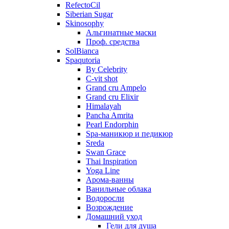
RefectoCil
Siberian Sugar
Skinosophy
Альгинатные маски
Проф. средства
SolBianca
Spaqutoria
By Celebrity
C-vit shot
Grand cru Ampelo
Grand сru Elixir
Himalayah
Pancha Amrita
Pearl Endorphin
Spa-маникюр и педикюр
Sreda
Swan Grace
Thai Inspiration
Yoga Line
Арома-ванны
Ванильные облака
Водоросли
Возрождение
Домашний уход
Гели для душа