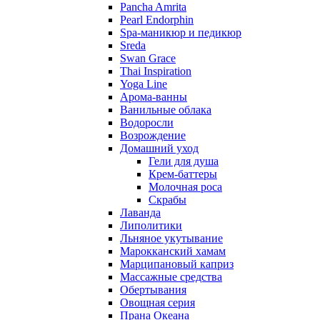
Pancha Amrita
Pearl Endorphin
Spa-маникюр и педикюр
Sreda
Swan Grace
Thai Inspiration
Yoga Line
Арома-ванны
Ванильные облака
Водоросли
Возрождение
Домашний уход
Гели для душа
Крем-баттеры
Молочная роса
Скрабы
Лаванда
Липолитики
Льняное укутывание
Марокканский хамам
Марципановый каприз
Массажные средства
Обертывания
Овощная серия
Прана Океана