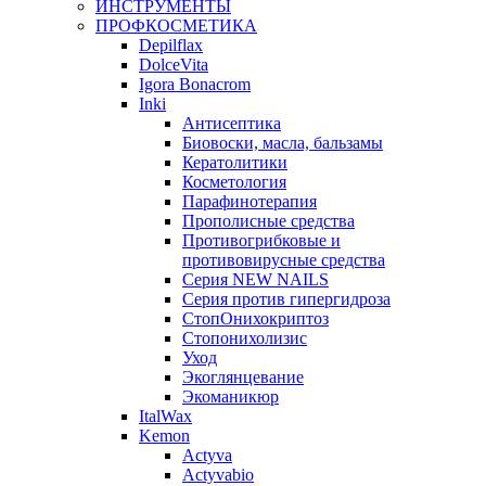
ИНСТРУМЕНТЫ
ПРОФКОСМЕТИКА
Depilflax
DolceVita
Igora Bonacrom
Inki
Антисептика
Биовоски, масла, бальзамы
Кератолитики
Косметология
Парафинотерапия
Прополисные средства
Противогрибковые и
противовирусные средства
Серия NEW NAILS
Серия против гипергидроза
СтопОнихокриптоз
Стопонихолизис
Уход
Экоглянцевание
Экоманикюр
ItalWax
Kemon
Actyva
Actyvabio