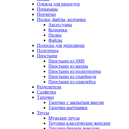
Одежда для процедур
Пеньюары
Перчатки
Пилки, файлы, колпачки
Аксессуары
Колпачки
Пилки
Файлы
Полоски для депиляции
Полотенца
Простыни
Простыни из SMS
Простыни из махры
Простыни из полиэтилена
Простыни из спанбонда
Простыни из спанлейса
Разделители
Салфетки
Тапочки
Тапочки с закрытым мысом
Тапочки-вьетнамки
Трусы
Мужские трусы
Трусики классические женские
Трусики-бикини женские