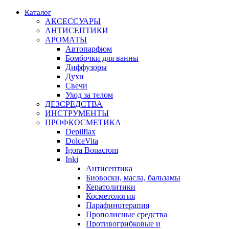
Каталог
АКСЕССУАРЫ
АНТИСЕПТИКИ
АРОМАТЫ
Автопарфюм
Бомбочки для ванны
Диффузоры
Духи
Свечи
Уход за телом
ДЕЗСРЕДСТВА
ИНСТРУМЕНТЫ
ПРОФКОСМЕТИКА
Depilflax
DolceVita
Igora Bonacrom
Inki
Антисептика
Биовоски, масла, бальзамы
Кератолитики
Косметология
Парафинотерапия
Прополисные средства
Противогрибковые и