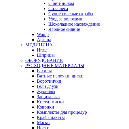
С ретинолом
Сила леса
Сухие солевые скрабы
Уход за волосами
Шоколадное наслаждение
Ягодное сияние
Wamp
Аргана
МЕДИЦИНА
Иглы
Шприцы
ОБОРУДОВАНИЕ
РАСХОДНЫЕ МАТЕРИАЛЫ
Бахилы
Ватные палочки, диски
Воротнички
Гели д/ узи
Журналы
Защита глаз
Кисти, миски
Коврики
Комплекты для процедур
Крафт-пакеты
Маски
Носки