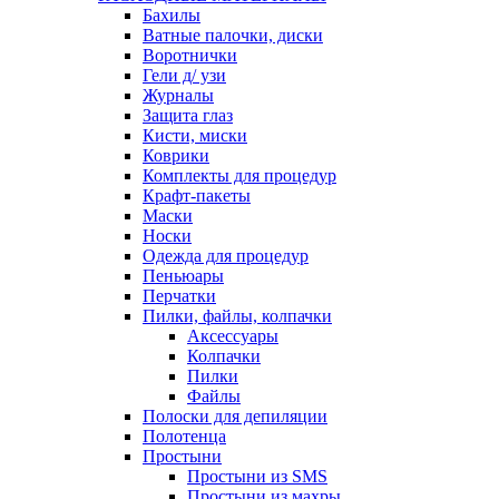
Бахилы
Ватные палочки, диски
Воротнички
Гели д/ узи
Журналы
Защита глаз
Кисти, миски
Коврики
Комплекты для процедур
Крафт-пакеты
Маски
Носки
Одежда для процедур
Пеньюары
Перчатки
Пилки, файлы, колпачки
Аксессуары
Колпачки
Пилки
Файлы
Полоски для депиляции
Полотенца
Простыни
Простыни из SMS
Простыни из махры