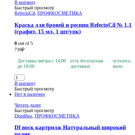
В корзину
Быстрый просмотр
RefectoCil
,
ПРОФКОСМЕТИКА
Краска для бровей и ресниц RefectoCil № 1.1
(графит, 15 мл, 1 шт/упк)
0
out of 5
739
₽
Доставка завтра с 14:00
есть бесплатная
осталось
до 18:00
доставка
i
мало
В корзину
Быстрый просмотр
Нет в наличии
Читать далее
Быстрый просмотр
Depilflax
,
ПРОФКОСМЕТИКА
Df воск картридж Натуральный широкий
ролик