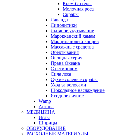
Крем-баттеры
Молочная роса
Скрабы
Лаванда
Липолитики
Льняное укутывание
Марокканский хамам
Марципановый каприз
Массажные средства
Обертывания
Овощная серия
Прана Океана
С ретинолом
Сила леса
Сухие солевые скрабы
Уход за волосами
Шоколадное наслаждение
Ягодное сияние
Wamp
Аргана
МЕДИЦИНА
Иглы
Шприцы
ОБОРУДОВАНИЕ
РАСХОДНЫЕ МАТЕРИАЛЫ