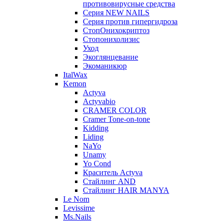
противовирусные средства
Серия NEW NAILS
Серия против гипергидроза
СтопОнихокриптоз
Стопонихолизис
Уход
Экоглянцевание
Экоманикюр
ItalWax
Kemon
Actyva
Actyvabio
CRAMER COLOR
Cramer Tone-on-tone
Kidding
Liding
NaYo
Unamy
Yo Cond
Краситель Actyva
Стайлинг AND
Стайлинг HAIR MANYA
Le Nom
Levissime
Ms.Nails