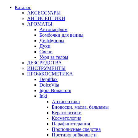
Каталог
АКСЕССУАРЫ
АНТИСЕПТИКИ
АРОМАТЫ
Автопарфюм
Бомбочки для ванны
Диффузоры
Духи
Свечи
Уход за телом
ДЕЗСРЕДСТВА
ИНСТРУМЕНТЫ
ПРОФКОСМЕТИКА
Depilflax
DolceVita
Igora Bonacrom
Inki
Антисептика
Биовоски, масла, бальзамы
Кератолитики
Косметология
Парафинотерапия
Прополисные средства
Противогрибковые и