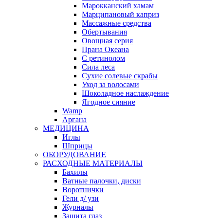
Марокканский хамам
Марципановый каприз
Массажные средства
Обертывания
Овощная серия
Прана Океана
С ретинолом
Сила леса
Сухие солевые скрабы
Уход за волосами
Шоколадное наслаждение
Ягодное сияние
Wamp
Аргана
МЕДИЦИНА
Иглы
Шприцы
ОБОРУДОВАНИЕ
РАСХОДНЫЕ МАТЕРИАЛЫ
Бахилы
Ватные палочки, диски
Воротнички
Гели д/ узи
Журналы
Защита глаз