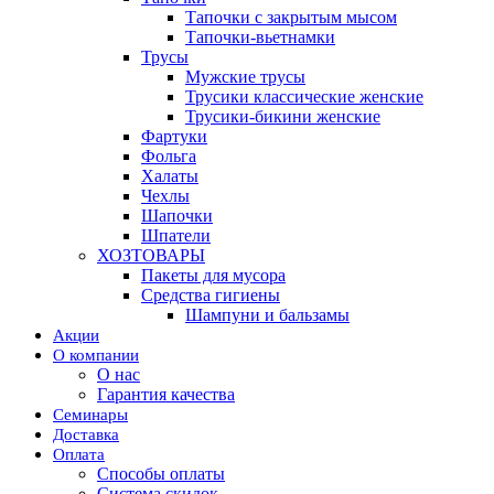
Тапочки с закрытым мысом
Тапочки-вьетнамки
Трусы
Мужские трусы
Трусики классические женские
Трусики-бикини женские
Фартуки
Фольга
Халаты
Чехлы
Шапочки
Шпатели
ХОЗТОВАРЫ
Пакеты для мусора
Средства гигиены
Шампуни и бальзамы
Акции
О компании
О нас
Гарантия качества
Семинары
Доставка
Оплата
Способы оплаты
Система скидок