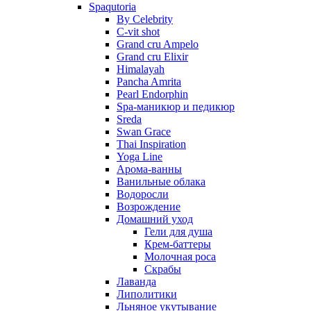
Spaqutoria
By Celebrity
C-vit shot
Grand cru Ampelo
Grand сru Elixir
Himalayah
Pancha Amrita
Pearl Endorphin
Spa-маникюр и педикюр
Sreda
Swan Grace
Thai Inspiration
Yoga Line
Арома-ванны
Ванильные облака
Водоросли
Возрождение
Домашний уход
Гели для душа
Крем-баттеры
Молочная роса
Скрабы
Лаванда
Липолитики
Льняное укутывание