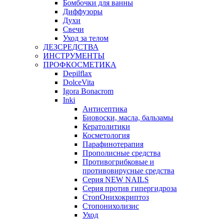
Бомбочки для ванны
Диффузоры
Духи
Свечи
Уход за телом
ДЕЗСРЕДСТВА
ИНСТРУМЕНТЫ
ПРОФКОСМЕТИКА
Depilflax
DolceVita
Igora Bonacrom
Inki
Антисептика
Биовоски, масла, бальзамы
Кератолитики
Косметология
Парафинотерапия
Прополисные средства
Противогрибковые и
противовирусные средства
Серия NEW NAILS
Серия против гипергидроза
СтопОнихокриптоз
Стопонихолизис
Уход