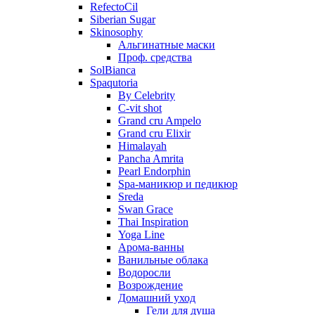
RefectoCil
Siberian Sugar
Skinosophy
Альгинатные маски
Проф. средства
SolBianca
Spaqutoria
By Celebrity
C-vit shot
Grand cru Ampelo
Grand сru Elixir
Himalayah
Pancha Amrita
Pearl Endorphin
Spa-маникюр и педикюр
Sreda
Swan Grace
Thai Inspiration
Yoga Line
Арома-ванны
Ванильные облака
Водоросли
Возрождение
Домашний уход
Гели для душа