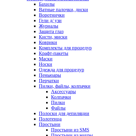
Бахилы
Ватные палочки, диски
Воротнички
Гели д/ узи
Журналы
Защита глаз
Кисти, миски
Коврики
Комплекты для процедур
Крафт-пакеты
Маски
Носки
Одежда для процедур
Пеньюары
Перчатки
Пилки, файлы, колпачки
Аксессуары
Колпачки
Пилки
Файлы
Полоски для депиляции
Полотенца
Простыни
Простыни из SMS
Простыни из махры