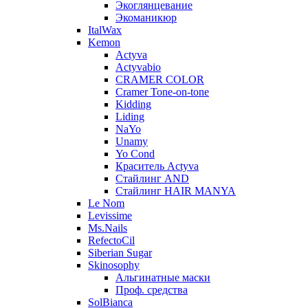
Экоглянцевание
Экоманикюр
ItalWax
Kemon
Actyva
Actyvabio
CRAMER COLOR
Cramer Tone-on-tone
Kidding
Liding
NaYo
Unamy
Yo Cond
Краситель Actyva
Стайлинг AND
Стайлинг HAIR MANYA
Le Nom
Levissime
Ms.Nails
RefectoCil
Siberian Sugar
Skinosophy
Альгинатные маски
Проф. средства
SolBianca