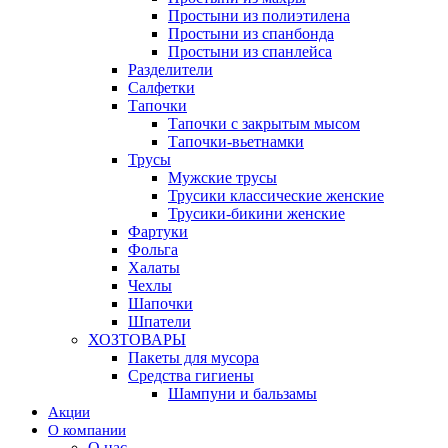
Простыни из полиэтилена
Простыни из спанбонда
Простыни из спанлейса
Разделители
Салфетки
Тапочки
Тапочки с закрытым мысом
Тапочки-вьетнамки
Трусы
Мужские трусы
Трусики классические женские
Трусики-бикини женские
Фартуки
Фольга
Халаты
Чехлы
Шапочки
Шпатели
ХОЗТОВАРЫ
Пакеты для мусора
Средства гигиены
Шампуни и бальзамы
Акции
О компании
О нас