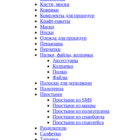
Кисти, миски
Коврики
Комплекты для процедур
Крафт-пакеты
Маски
Носки
Одежда для процедур
Пеньюары
Перчатки
Пилки, файлы, колпачки
Аксессуары
Колпачки
Пилки
Файлы
Полоски для депиляции
Полотенца
Простыни
Простыни из SMS
Простыни из махры
Простыни из полиэтилена
Простыни из спанбонда
Простыни из спанлейса
Разделители
Салфетки
Тапочки