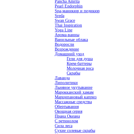
Pancha Amrita
Pearl Endorphin
Spa-маникюр и педикюр
Sreda
Swan Grace
Thai Inspiration
Yoga Line
Арома-ванны
Ванильные облака
Водоросли
Возрождение
Домашний уход
Гели для душа
Крем-баттеры
Молочная роса
Скрабы
Лаванда
Липолитики
Льняное укутывание
Марокканский хамам
Марципановый каприз
Массажные средства
Обертывания
Овощная серия
Прана Океана
С ретинолом
Сила леса
Сухие солевые скрабы