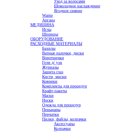
Уход за волосами
Шоколадное наслаждение
Ягодное сияние
Wamp
Аргана
МЕДИЦИНА
Иглы
Шприцы
ОБОРУДОВАНИЕ
РАСХОДНЫЕ МАТЕРИАЛЫ
Бахилы
Ватные палочки, диски
Воротнички
Гели д/ узи
Журналы
Защита глаз
Кисти, миски
Коврики
Комплекты для процедур
Крафт-пакеты
Маски
Носки
Одежда для процедур
Пеньюары
Перчатки
Пилки, файлы, колпачки
Аксессуары
Колпачки