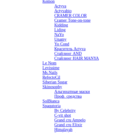
Kemon
Actyva
Actyvabio
CRAMER COLOR
Cramer Tone-on-tone
Kidding
Liding
NaYo
Unamy
Yo Cond
Краситель Actyva
Стайлинг AND
Стайлинг HAIR MANYA
Le Nom
Levissime
Ms.Nails
RefectoCil
Siberian Sugar
Skinosophy
Альгинатные маски
Проф. средства
SolBianca
Spaqutoria
By Celebrity
C-vit shot
Grand cru Ampelo
Grand сru Elixir
Himalayah