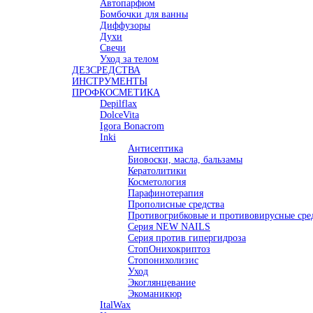
Автопарфюм
Бомбочки для ванны
Диффузоры
Духи
Свечи
Уход за телом
ДЕЗСРЕДСТВА
ИНСТРУМЕНТЫ
ПРОФКОСМЕТИКА
Depilflax
DolceVita
Igora Bonacrom
Inki
Антисептика
Биовоски, масла, бальзамы
Кератолитики
Косметология
Парафинотерапия
Прополисные средства
Противогрибковые и противовирусные сре
Серия NEW NAILS
Серия против гипергидроза
СтопОнихокриптоз
Стопонихолизис
Уход
Экоглянцевание
Экоманикюр
ItalWax