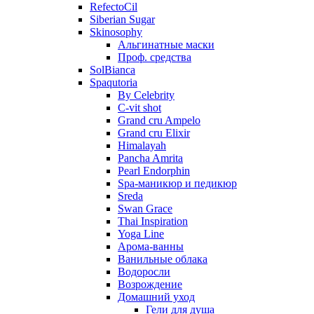
RefectoCil
Siberian Sugar
Skinosophy
Альгинатные маски
Проф. средства
SolBianca
Spaqutoria
By Celebrity
C-vit shot
Grand cru Ampelo
Grand сru Elixir
Himalayah
Pancha Amrita
Pearl Endorphin
Spa-маникюр и педикюр
Sreda
Swan Grace
Thai Inspiration
Yoga Line
Арома-ванны
Ванильные облака
Водоросли
Возрождение
Домашний уход
Гели для душа