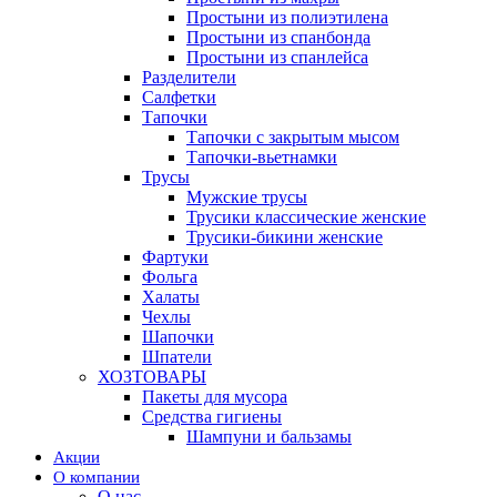
Простыни из полиэтилена
Простыни из спанбонда
Простыни из спанлейса
Разделители
Салфетки
Тапочки
Тапочки с закрытым мысом
Тапочки-вьетнамки
Трусы
Мужские трусы
Трусики классические женские
Трусики-бикини женские
Фартуки
Фольга
Халаты
Чехлы
Шапочки
Шпатели
ХОЗТОВАРЫ
Пакеты для мусора
Средства гигиены
Шампуни и бальзамы
Акции
О компании
О нас