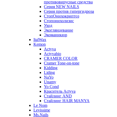
противовирусные средства
Серия NEW NAILS
Серия против гипергидроза
СтопОнихокриптоз
Стопонихолизис
Уход
Экоглянцевание
Экоманикюр
ItalWax
Kemon
Actyva
Actyvabio
CRAMER COLOR
Cramer Tone-on-tone
Kidding
Liding
NaYo
Unamy
Yo Cond
Краситель Actyva
Стайлинг AND
Стайлинг HAIR MANYA
Le Nom
Levissime
Ms.Nails