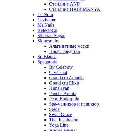
Стайлинг AND
Стайлинг HAIR MANYA
Le Nom
Levissime
Ms.Nails
RefectoCil
Siberian Sugar
Skinosophy
Альгинатные маски
Проф. средства
SolBianca
Spaqutoria
By Celebrity
C-vit shot
Grand cru Ampelo
Grand сru Elixir
Himalayah
Pancha Amrita
Pearl Endorphin
Spa-маникюр и педикюр
Sreda
Swan Grace
Thai Inspiration
Yoga Line
Арома-ванны