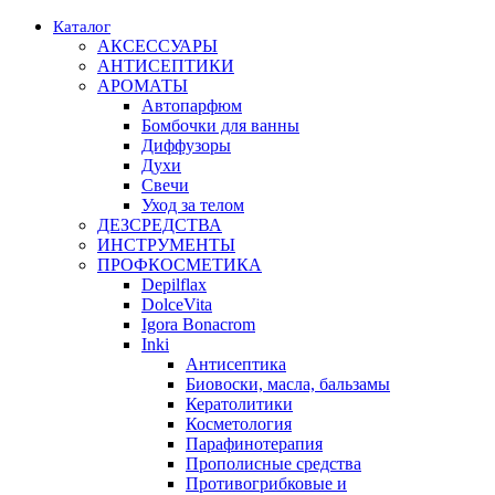
Каталог
АКСЕССУАРЫ
АНТИСЕПТИКИ
АРОМАТЫ
Автопарфюм
Бомбочки для ванны
Диффузоры
Духи
Свечи
Уход за телом
ДЕЗСРЕДСТВА
ИНСТРУМЕНТЫ
ПРОФКОСМЕТИКА
Depilflax
DolceVita
Igora Bonacrom
Inki
Антисептика
Биовоски, масла, бальзамы
Кератолитики
Косметология
Парафинотерапия
Прополисные средства
Противогрибковые и