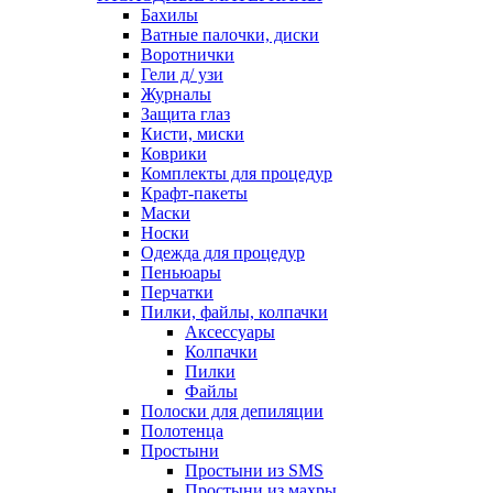
Бахилы
Ватные палочки, диски
Воротнички
Гели д/ узи
Журналы
Защита глаз
Кисти, миски
Коврики
Комплекты для процедур
Крафт-пакеты
Маски
Носки
Одежда для процедур
Пеньюары
Перчатки
Пилки, файлы, колпачки
Аксессуары
Колпачки
Пилки
Файлы
Полоски для депиляции
Полотенца
Простыни
Простыни из SMS
Простыни из махры