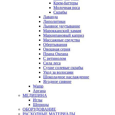
Крем-баттеры
Молочная роса
Скрабы
Лаванда
Липолитики
Льняное укутывание
Марокканский хамам
Марципановый каприз
Массажные средства
Обертывания
Овощная серия
Прана Океана
С ретинолом
Сила леса
Сухие солевые скрабы
Уход за волосами
Шоколадное наслаждение
Ягодное сияние
Wamp
Аргана
МЕДИЦИНА
Иглы
Шприцы
ОБОРУДОВАНИЕ
РАСХОДНЫЕ МАТЕРИАЛЫ