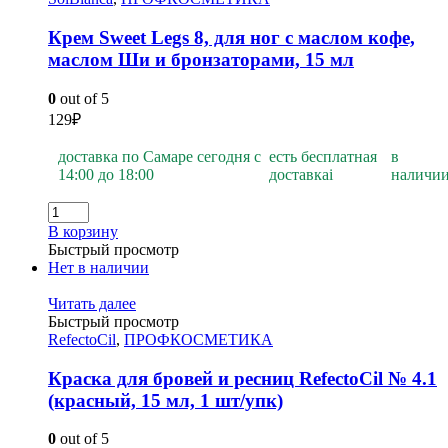
Крем Sweet Legs 8, для ног с маслом кофе,
маслом Ши и бронзаторами, 15 мл
0
out of 5
129
₽
доставка по Самаре сегодня с
есть бесплатная
в
14:00 до 18:00
доставка
i
наличи
В корзину
Быстрый просмотр
Нет в наличии
Читать далее
Быстрый просмотр
RefectoCil
,
ПРОФКОСМЕТИКА
Краска для бровей и ресниц RefectoCil № 4.1
(красный, 15 мл, 1 шт/упк)
0
out of 5