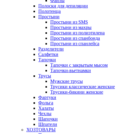
Файлы
Полоски для депиляции
Полотенца
Простыни
Простыни из SMS
Простыни из махры
Простыни из полиэтилена
Простыни из спанбонда
Простыни из спанлейса
Разделители
Салфетки
Тапочки
Тапочки с закрытым мысом
Тапочки-вьетнамки
Трусы
Мужские трусы
Трусики классические женские
Трусики-бикини женские
Фартуки
Фольга
Халаты
Чехлы
Шапочки
Шпатели
ХОЗТОВАРЫ