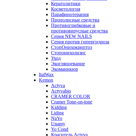
Кератолитики
Косметология
Парафинотерапия
Прополисные средства
Противогрибковые и
противовирусные средства
Серия NEW NAILS
Серия против гипергидроза
СтопОнихокриптоз
Стопонихолизис
Уход
Экоглянцевание
Экоманикюр
ItalWax
Kemon
Actyva
Actyvabio
CRAMER COLOR
Cramer Tone-on-tone
Kidding
Liding
NaYo
Unamy
Yo Cond
Краситель Actyva