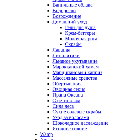
Ванильные облака
Водоросли
Возрождение
Домашний уход
Гели для душа
Крем-баттеры
Молочная роса
Скрабы
Лаванда
Липолитики
Льняное укутывание
Марокканский хамам
Марципановый каприз
Массажные средства
Обертывания
Овощная серия
Прана Океана
С ретинолом
Сила леса
Сухие солевые скрабы
Уход за волосами
Шоколадное наслаждение
Ягодное сияние
Wamp
Аргана