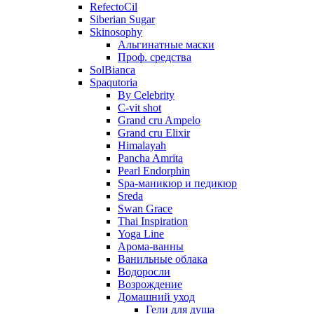
RefectoCil
Siberian Sugar
Skinosophy
Альгинатные маски
Проф. средства
SolBianca
Spaqutoria
By Celebrity
C-vit shot
Grand cru Ampelo
Grand сru Elixir
Himalayah
Pancha Amrita
Pearl Endorphin
Spa-маникюр и педикюр
Sreda
Swan Grace
Thai Inspiration
Yoga Line
Арома-ванны
Ванильные облака
Водоросли
Возрождение
Домашний уход
Гели для душа