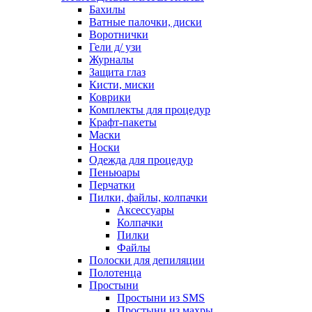
Бахилы
Ватные палочки, диски
Воротнички
Гели д/ узи
Журналы
Защита глаз
Кисти, миски
Коврики
Комплекты для процедур
Крафт-пакеты
Маски
Носки
Одежда для процедур
Пеньюары
Перчатки
Пилки, файлы, колпачки
Аксессуары
Колпачки
Пилки
Файлы
Полоски для депиляции
Полотенца
Простыни
Простыни из SMS
Простыни из махры