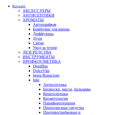
Каталог
АКСЕССУАРЫ
АНТИСЕПТИКИ
АРОМАТЫ
Автопарфюм
Бомбочки для ванны
Диффузоры
Духи
Свечи
Уход за телом
ДЕЗСРЕДСТВА
ИНСТРУМЕНТЫ
ПРОФКОСМЕТИКА
Depilflax
DolceVita
Igora Bonacrom
Inki
Антисептика
Биовоски, масла, бальзамы
Кератолитики
Косметология
Парафинотерапия
Прополисные средства
Противогрибковые и