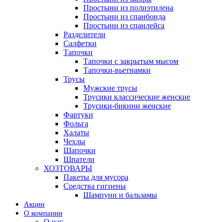
Простыни из полиэтилена
Простыни из спанбонда
Простыни из спанлейса
Разделители
Салфетки
Тапочки
Тапочки с закрытым мысом
Тапочки-вьетнамки
Трусы
Мужские трусы
Трусики классические женские
Трусики-бикини женские
Фартуки
Фольга
Халаты
Чехлы
Шапочки
Шпатели
ХОЗТОВАРЫ
Пакеты для мусора
Средства гигиены
Шампуни и бальзамы
Акции
О компании
О нас