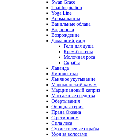
Swan Grace
Thai Inspiration
Yoga Line
Арома-ванны
Ванильные облака
Водоросли
Возрождение
Домашний уход
Гели для душа
Крем-баттеры
Молочная роса
Скрабы
Лаванда
Липолитики
Льняное укутывание
Марокканский хамам
Марципановый каприз
Массажные средства
Обертывания
Овощная серия
Прана Океана
С ретинолом
Сила леса
Сухие солевые скрабы
Уход за волосами