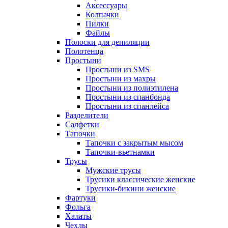
Аксессуары
Колпачки
Пилки
Файлы
Полоски для депиляции
Полотенца
Простыни
Простыни из SMS
Простыни из махры
Простыни из полиэтилена
Простыни из спанбонда
Простыни из спанлейса
Разделители
Салфетки
Тапочки
Тапочки с закрытым мысом
Тапочки-вьетнамки
Трусы
Мужские трусы
Трусики классические женские
Трусики-бикини женские
Фартуки
Фольга
Халаты
Чехлы