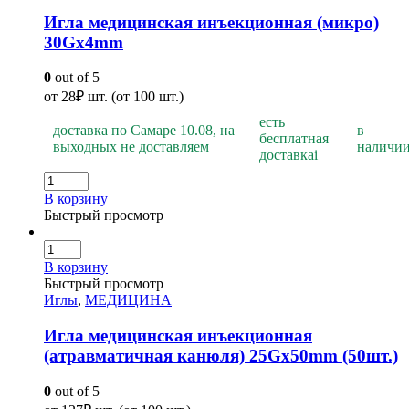
Игла медицинская инъекционная (микро)
30Gх4mm
0
out of 5
от
28
₽
шт. (от 100 шт.)
есть
доставка по Самаре 10.08, на
в
бесплатная
выходных не доставляем
наличи
доставка
i
В корзину
Быстрый просмотр
В корзину
Быстрый просмотр
Иглы
,
МЕДИЦИНА
Игла медицинская инъекционная
(атравматичная канюля) 25Gх50mm (50шт.)
0
out of 5