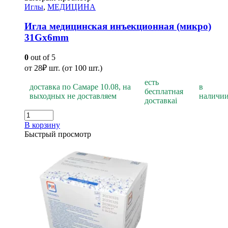
Иглы
,
МЕДИЦИНА
Игла медицинская инъекционная (микро)
31Gх6mm
0
out of 5
от
28
₽
шт. (от 100 шт.)
есть
доставка по Самаре 10.08, на
в
бесплатная
выходных не доставляем
наличи
доставка
i
В корзину
Быстрый просмотр