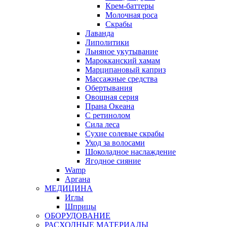
Крем-баттеры
Молочная роса
Скрабы
Лаванда
Липолитики
Льняное укутывание
Марокканский хамам
Марципановый каприз
Массажные средства
Обертывания
Овощная серия
Прана Океана
С ретинолом
Сила леса
Сухие солевые скрабы
Уход за волосами
Шоколадное наслаждение
Ягодное сияние
Wamp
Аргана
МЕДИЦИНА
Иглы
Шприцы
ОБОРУДОВАНИЕ
РАСХОДНЫЕ МАТЕРИАЛЫ