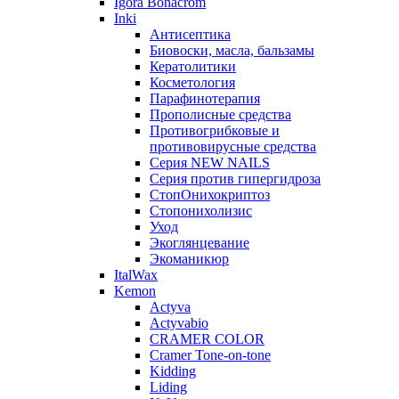
Igora Bonacrom
Inki
Антисептика
Биовоски, масла, бальзамы
Кератолитики
Косметология
Парафинотерапия
Прополисные средства
Противогрибковые и
противовирусные средства
Серия NEW NAILS
Серия против гипергидроза
СтопОнихокриптоз
Стопонихолизис
Уход
Экоглянцевание
Экоманикюр
ItalWax
Kemon
Actyva
Actyvabio
CRAMER COLOR
Cramer Tone-on-tone
Kidding
Liding