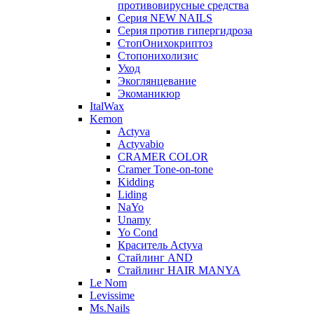
противовирусные средства
Серия NEW NAILS
Серия против гипергидроза
СтопОнихокриптоз
Стопонихолизис
Уход
Экоглянцевание
Экоманикюр
ItalWax
Kemon
Actyva
Actyvabio
CRAMER COLOR
Cramer Tone-on-tone
Kidding
Liding
NaYo
Unamy
Yo Cond
Краситель Actyva
Стайлинг AND
Стайлинг HAIR MANYA
Le Nom
Levissime
Ms.Nails