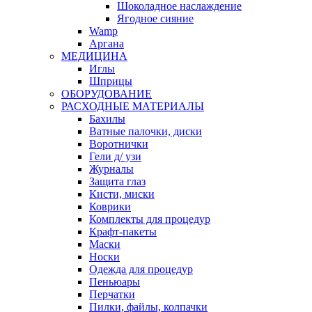
Шоколадное наслаждение
Ягодное сияние
Wamp
Аргана
МЕДИЦИНА
Иглы
Шприцы
ОБОРУДОВАНИЕ
РАСХОДНЫЕ МАТЕРИАЛЫ
Бахилы
Ватные палочки, диски
Воротнички
Гели д/ узи
Журналы
Защита глаз
Кисти, миски
Коврики
Комплекты для процедур
Крафт-пакеты
Маски
Носки
Одежда для процедур
Пеньюары
Перчатки
Пилки, файлы, колпачки