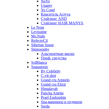
NaYo
Unamy
Yo Cond
Краситель Actyva
Стайлинг AND
Стайлинг HAIR MANYA
Le Nom
Levissime
Ms.Nails
RefectoCil
Siberian Sugar
Skinosophy
Альгинатные маски
Проф. средства
SolBianca
Spaqutoria
By Celebrity
C-vit shot
Grand cru Ampelo
Grand сru Elixir
Himalayah
Pancha Amrita
Pearl Endorphin
Spa-маникюр и педикюр
Sreda