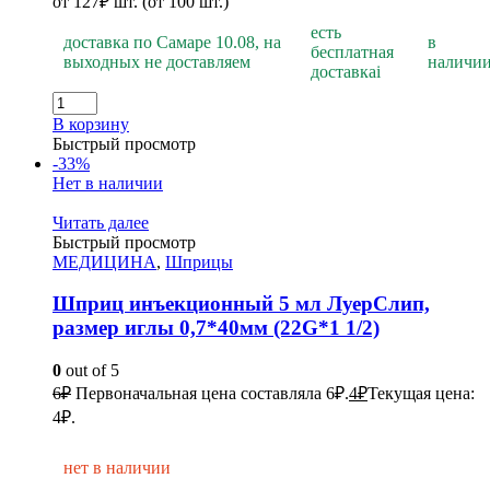
от
127
₽
шт. (от 100 шт.)
есть
доставка по Самаре 10.08, на
в
бесплатная
выходных не доставляем
наличи
доставка
i
В корзину
Быстрый просмотр
-33%
Нет в наличии
Читать далее
Быстрый просмотр
МЕДИЦИНА
,
Шприцы
Шприц инъекционный 5 мл ЛуерСлип,
размер иглы 0,7*40мм (22G*1 1/2)
0
out of 5
6
₽
Первоначальная цена составляла 6₽.
4
₽
Текущая цена:
4₽.
нет в наличии