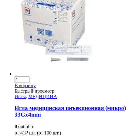
В корзину
Быстрый просмотр
Иглы
,
МЕДИЦИНА
Игла медицинская инъекционная (микро)
33Gх4mm
0
out of 5
от
41
₽
шт. (от 100 шт.)