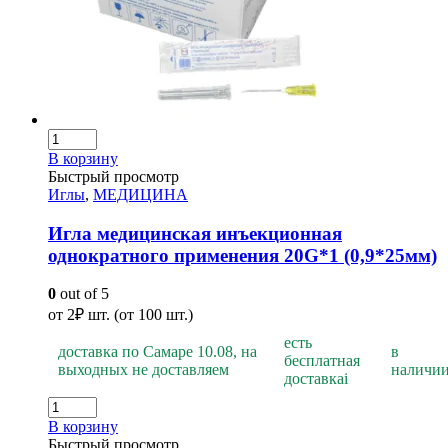
В корзину
Быстрый просмотр
Иглы
,
МЕДИЦИНА
Игла медицинская инъекционная
однократного применения 20G*1 (0,9*25мм)
0
out of 5
от
2
₽
шт. (от 100 шт.)
есть
доставка по Самаре 10.08, на
в
бесплатная
выходных не доставляем
наличи
доставка
i
В корзину
Быстрый просмотр