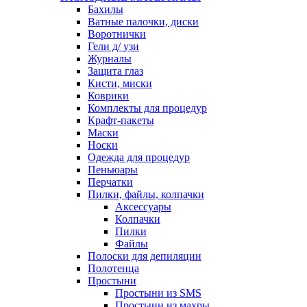
Бахилы
Ватные палочки, диски
Воротнички
Гели д/ узи
Журналы
Защита глаз
Кисти, миски
Коврики
Комплекты для процедур
Крафт-пакеты
Маски
Носки
Одежда для процедур
Пеньюары
Перчатки
Пилки, файлы, колпачки
Аксессуары
Колпачки
Пилки
Файлы
Полоски для депиляции
Полотенца
Простыни
Простыни из SMS
Простыни из махры