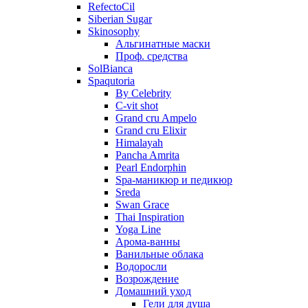
RefectoCil
Siberian Sugar
Skinosophy
Альгинатные маски
Проф. средства
SolBianca
Spaqutoria
By Celebrity
C-vit shot
Grand cru Ampelo
Grand сru Elixir
Himalayah
Pancha Amrita
Pearl Endorphin
Spa-маникюр и педикюр
Sreda
Swan Grace
Thai Inspiration
Yoga Line
Арома-ванны
Ванильные облака
Водоросли
Возрождение
Домашний уход
Гели для душа