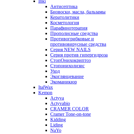
Inki
Антисептика
Биовоски, масла, бальзамы
Кератолитики
Косметология
Парафинотерапия
Прополисные средства
Противогрибковые и
противовирусные средства
Серия NEW NAILS
Серия против гипергидроза
СтопОнихокриптоз
Стопонихолизис
Уход
Экоглянцевание
Экоманикюр
ItalWax
Kemon
Actyva
Actyvabio
CRAMER COLOR
Cramer Tone-on-tone
Kidding
Liding
NaYo