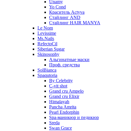
Unamy
Yo Cond
Краситель Actyva
Стайлинг AND
Стайлинг HAIR MANYA
Le Nom
Levissime
Ms.Nails
RefectoCil
Siberian Sugar
Skinosophy
Альгинатные маски
Проф. средства
SolBianca
Spaqutoria
By Celebrity
C-vit shot
Grand cru Ampelo
Grand сru Elixir
Himalayah
Pancha Amrita
Pearl Endorphin
Spa-маникюр и педикюр
Sreda
Swan Grace