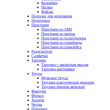
Колпачки
Пилки
Файлы
Полоски для депиляции
Полотенца
Простыни
Простыни из SMS
Простыни из махры
Простыни из полиэтилена
Простыни из спанбонда
Простыни из спанлейса
Разделители
Салфетки
Тапочки
Тапочки с закрытым мысом
Тапочки-вьетнамки
Трусы
Мужские трусы
Трусики классические женские
Трусики-бикини женские
Фартуки
Фольга
Халаты
Чехлы
Шапочки