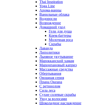
Thai Inspiration
Yoga Line
Арома-ванны
Ванильные облака
Водоросли
Возрождение
Домашний уход
Гели для душа
Крем-баттеры
Молочная роса
Скрабы
Лаванда
Липолитики
Льняное укутывание
Марокканский хамам
Марципановый каприз
Массажные средства
Обертывания
Овощная серия
Прана Океана
С ретинолом
Сила леса
Сухие солевые скрабы
Уход за волосами
Шоколадное наслаждение