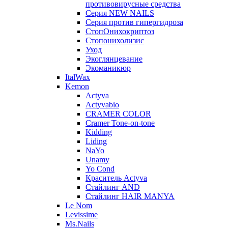
противовирусные средства
Серия NEW NAILS
Серия против гипергидроза
СтопОнихокриптоз
Стопонихолизис
Уход
Экоглянцевание
Экоманикюр
ItalWax
Kemon
Actyva
Actyvabio
CRAMER COLOR
Cramer Tone-on-tone
Kidding
Liding
NaYo
Unamy
Yo Cond
Краситель Actyva
Стайлинг AND
Стайлинг HAIR MANYA
Le Nom
Levissime
Ms.Nails