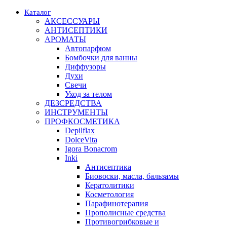
Каталог
АКСЕССУАРЫ
АНТИСЕПТИКИ
АРОМАТЫ
Автопарфюм
Бомбочки для ванны
Диффузоры
Духи
Свечи
Уход за телом
ДЕЗСРЕДСТВА
ИНСТРУМЕНТЫ
ПРОФКОСМЕТИКА
Depilflax
DolceVita
Igora Bonacrom
Inki
Антисептика
Биовоски, масла, бальзамы
Кератолитики
Косметология
Парафинотерапия
Прополисные средства
Противогрибковые и