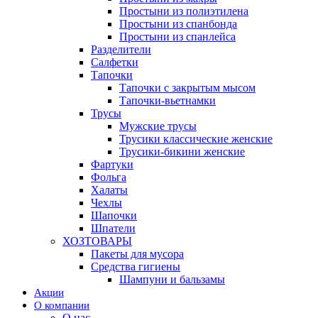
Простыни из полиэтилена
Простыни из спанбонда
Простыни из спанлейса
Разделители
Салфетки
Тапочки
Тапочки с закрытым мысом
Тапочки-вьетнамки
Трусы
Мужские трусы
Трусики классические женские
Трусики-бикини женские
Фартуки
Фольга
Халаты
Чехлы
Шапочки
Шпатели
ХОЗТОВАРЫ
Пакеты для мусора
Средства гигиены
Шампуни и бальзамы
Акции
О компании
О нас