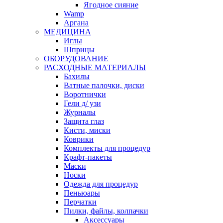
Ягодное сияние
Wamp
Аргана
МЕДИЦИНА
Иглы
Шприцы
ОБОРУДОВАНИЕ
РАСХОДНЫЕ МАТЕРИАЛЫ
Бахилы
Ватные палочки, диски
Воротнички
Гели д/ узи
Журналы
Защита глаз
Кисти, миски
Коврики
Комплекты для процедур
Крафт-пакеты
Маски
Носки
Одежда для процедур
Пеньюары
Перчатки
Пилки, файлы, колпачки
Аксессуары