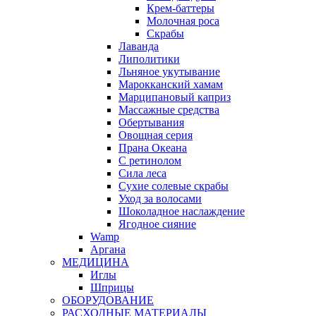
Крем-баттеры
Молочная роса
Скрабы
Лаванда
Липолитики
Льняное укутывание
Марокканский хамам
Марципановый каприз
Массажные средства
Обертывания
Овощная серия
Прана Океана
С ретинолом
Сила леса
Сухие солевые скрабы
Уход за волосами
Шоколадное наслаждение
Ягодное сияние
Wamp
Аргана
МЕДИЦИНА
Иглы
Шприцы
ОБОРУДОВАНИЕ
РАСХОДНЫЕ МАТЕРИАЛЫ