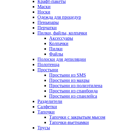
Крафт-пакеты
Маски
Носки
Одежда для процедур
Пеньюары
Перчатки
Пилки, файлы, колпачки
Аксессуары
Колпачки
Пилки
Файлы
Полоски для депиляции
Полотенца
Простыни
Простыни из SMS
Простыни из махры
Простыни из полиэтилена
Простыни из спанбонда
Простыни из спанлейса
Разделители
Салфетки
Тапочки
Тапочки с закрытым мысом
Тапочки-вьетнамки
Трусы