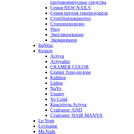
противовирусные средства
Серия NEW NAILS
Серия против гипергидроза
СтопОнихокриптоз
Стопонихолизис
Уход
Экоглянцевание
Экоманикюр
ItalWax
Kemon
Actyva
Actyvabio
CRAMER COLOR
Cramer Tone-on-tone
Kidding
Liding
NaYo
Unamy
Yo Cond
Краситель Actyva
Стайлинг AND
Стайлинг HAIR MANYA
Le Nom
Levissime
Ms.Nails