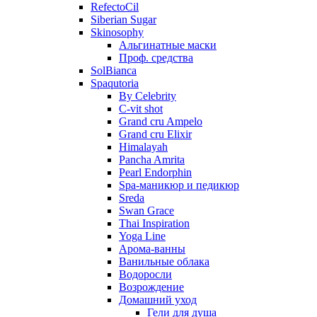
RefectoCil
Siberian Sugar
Skinosophy
Альгинатные маски
Проф. средства
SolBianca
Spaqutoria
By Celebrity
C-vit shot
Grand cru Ampelo
Grand сru Elixir
Himalayah
Pancha Amrita
Pearl Endorphin
Spa-маникюр и педикюр
Sreda
Swan Grace
Thai Inspiration
Yoga Line
Арома-ванны
Ванильные облака
Водоросли
Возрождение
Домашний уход
Гели для душа