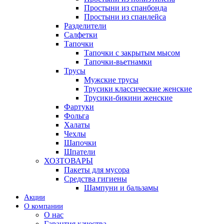
Простыни из спанбонда
Простыни из спанлейса
Разделители
Салфетки
Тапочки
Тапочки с закрытым мысом
Тапочки-вьетнамки
Трусы
Мужские трусы
Трусики классические женские
Трусики-бикини женские
Фартуки
Фольга
Халаты
Чехлы
Шапочки
Шпатели
ХОЗТОВАРЫ
Пакеты для мусора
Средства гигиены
Шампуни и бальзамы
Акции
О компании
О нас
Гарантия качества