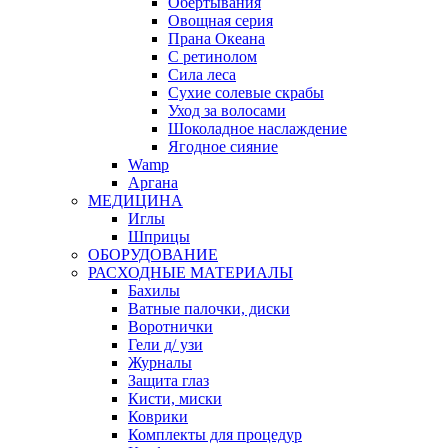
Обертывания
Овощная серия
Прана Океана
С ретинолом
Сила леса
Сухие солевые скрабы
Уход за волосами
Шоколадное наслаждение
Ягодное сияние
Wamp
Аргана
МЕДИЦИНА
Иглы
Шприцы
ОБОРУДОВАНИЕ
РАСХОДНЫЕ МАТЕРИАЛЫ
Бахилы
Ватные палочки, диски
Воротнички
Гели д/ узи
Журналы
Защита глаз
Кисти, миски
Коврики
Комплекты для процедур