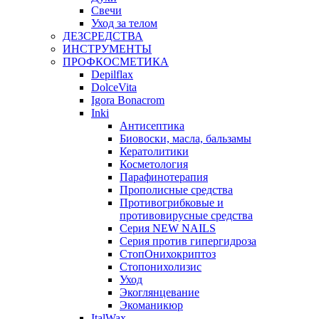
Свечи
Уход за телом
ДЕЗСРЕДСТВА
ИНСТРУМЕНТЫ
ПРОФКОСМЕТИКА
Depilflax
DolceVita
Igora Bonacrom
Inki
Антисептика
Биовоски, масла, бальзамы
Кератолитики
Косметология
Парафинотерапия
Прополисные средства
Противогрибковые и
противовирусные средства
Серия NEW NAILS
Серия против гипергидроза
СтопОнихокриптоз
Стопонихолизис
Уход
Экоглянцевание
Экоманикюр
ItalWax