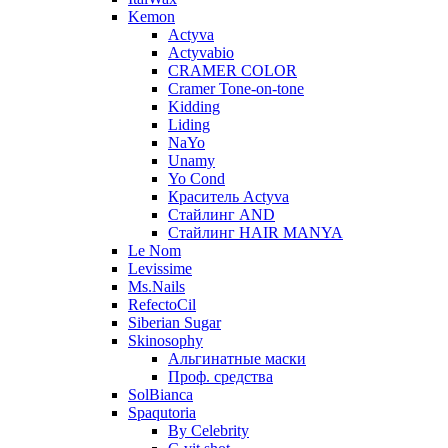
Kemon
Actyva
Actyvabio
CRAMER COLOR
Cramer Tone-on-tone
Kidding
Liding
NaYo
Unamy
Yo Cond
Краситель Actyva
Стайлинг AND
Стайлинг HAIR MANYA
Le Nom
Levissime
Ms.Nails
RefectoCil
Siberian Sugar
Skinosophy
Альгинатные маски
Проф. средства
SolBianca
Spaqutoria
By Celebrity