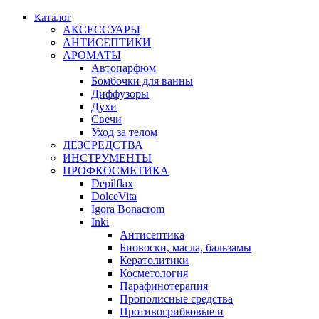
Каталог
АКСЕССУАРЫ
АНТИСЕПТИКИ
АРОМАТЫ
Автопарфюм
Бомбочки для ванны
Диффузоры
Духи
Свечи
Уход за телом
ДЕЗСРЕДСТВА
ИНСТРУМЕНТЫ
ПРОФКОСМЕТИКА
Depilflax
DolceVita
Igora Bonacrom
Inki
Антисептика
Биовоски, масла, бальзамы
Кератолитики
Косметология
Парафинотерапия
Прополисные средства
Противогрибковые и