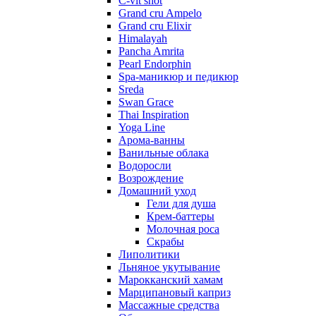
C-vit shot
Grand cru Ampelo
Grand сru Elixir
Himalayah
Pancha Amrita
Pearl Endorphin
Spa-маникюр и педикюр
Sreda
Swan Grace
Thai Inspiration
Yoga Line
Арома-ванны
Ванильные облака
Водоросли
Возрождение
Домашний уход
Гели для душа
Крем-баттеры
Молочная роса
Скрабы
Липолитики
Льняное укутывание
Марокканский хамам
Марципановый каприз
Массажные средства