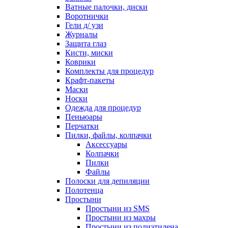
Ватные палочки, диски
Воротнички
Гели д/ узи
Журналы
Защита глаз
Кисти, миски
Коврики
Комплекты для процедур
Крафт-пакеты
Маски
Носки
Одежда для процедур
Пеньюары
Перчатки
Пилки, файлы, колпачки
Аксессуары
Колпачки
Пилки
Файлы
Полоски для депиляции
Полотенца
Простыни
Простыни из SMS
Простыни из махры
Простыни из полиэтилена