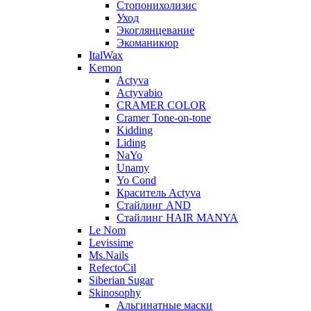
Стопонихолизис
Уход
Экоглянцевание
Экоманикюр
ItalWax
Kemon
Actyva
Actyvabio
CRAMER COLOR
Cramer Tone-on-tone
Kidding
Liding
NaYo
Unamy
Yo Cond
Краситель Actyva
Стайлинг AND
Стайлинг HAIR MANYA
Le Nom
Levissime
Ms.Nails
RefectoCil
Siberian Sugar
Skinosophy
Альгинатные маски