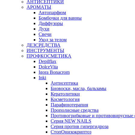
АНТИСЕПТИКИ
АРОМАТЫ
Автопарфюм
Бомбочки для ванны
Диффузоры
Духи
Свечи
Уход за телом
ДЕЗСРЕДСТВА
ИНСТРУМЕНТЫ
ПРОФКОСМЕТИКА
Depilflax
DolceVita
Igora Bonacrom
Inki
Антисептика
Биовоски, масла, бальзамы
Кератолитики
Косметология
Парафинотерапия
Прополисные средства
Противогрибковые и противовирусные 
Серия NEW NAILS
Серия против гипергидроза
СтопОнихокриптоз