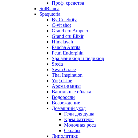
Проф. средства
SolBianca
Spaqutoria
By Celebrity
C-vit shot
Grand cru Ampelo
Grand сru Elixir
Himalayah
Pancha Amrita
Pearl Endorphin
Spa-маникюр и педикюр
Sreda
Swan Grace
Thai Inspiration
Yoga Line
Арома-ванны
Ванильные облака
Водоросли
Возрождение
Домашний уход
Гели для душа
Крем-баттеры
Молочная роса
Скрабы
Липолитики