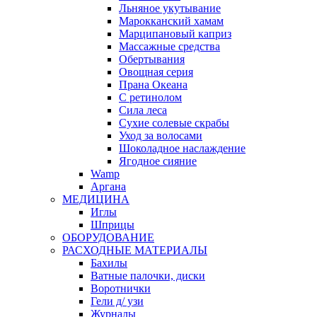
Льняное укутывание
Марокканский хамам
Марципановый каприз
Массажные средства
Обертывания
Овощная серия
Прана Океана
С ретинолом
Сила леса
Сухие солевые скрабы
Уход за волосами
Шоколадное наслаждение
Ягодное сияние
Wamp
Аргана
МЕДИЦИНА
Иглы
Шприцы
ОБОРУДОВАНИЕ
РАСХОДНЫЕ МАТЕРИАЛЫ
Бахилы
Ватные палочки, диски
Воротнички
Гели д/ узи
Журналы