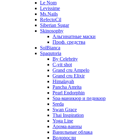
Le Nom
Levissime
Ms.Nails
RefectoCil
Siberian Sugar
Skinosophy
Альгинатные маски
Проф. средства
SolBianca
Spaqutoria
By Celebrity
C-vit shot
Grand cru Ampelo
Grand сru Elixir
Himalayah
Pancha Amrita
Pearl Endorphin
Spa-маникюр и педикюр
Sreda
Swan Grace
Thai Inspiration
Yoga Line
Арома-ванны
Ванильные облака
Водоросли