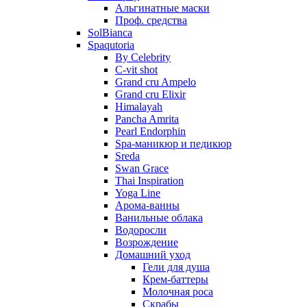
Альгинатные маски
Проф. средства
SolBianca
Spaqutoria
By Celebrity
C-vit shot
Grand cru Ampelo
Grand сru Elixir
Himalayah
Pancha Amrita
Pearl Endorphin
Spa-маникюр и педикюр
Sreda
Swan Grace
Thai Inspiration
Yoga Line
Арома-ванны
Ванильные облака
Водоросли
Возрождение
Домашний уход
Гели для душа
Крем-баттеры
Молочная роса
Скрабы