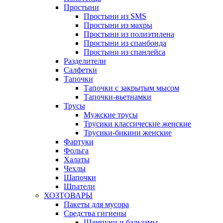
Простыни
Простыни из SMS
Простыни из махры
Простыни из полиэтилена
Простыни из спанбонда
Простыни из спанлейса
Разделители
Салфетки
Тапочки
Тапочки с закрытым мысом
Тапочки-вьетнамки
Трусы
Мужские трусы
Трусики классические женские
Трусики-бикини женские
Фартуки
Фольга
Халаты
Чехлы
Шапочки
Шпатели
ХОЗТОВАРЫ
Пакеты для мусора
Средства гигиены
Шампуни и бальзамы