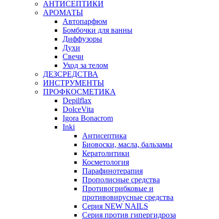
АНТИСЕПТИКИ
АРОМАТЫ
Автопарфюм
Бомбочки для ванны
Диффузоры
Духи
Свечи
Уход за телом
ДЕЗСРЕДСТВА
ИНСТРУМЕНТЫ
ПРОФКОСМЕТИКА
Depilflax
DolceVita
Igora Bonacrom
Inki
Антисептика
Биовоски, масла, бальзамы
Кератолитики
Косметология
Парафинотерапия
Прополисные средства
Противогрибковые и
противовирусные средства
Серия NEW NAILS
Серия против гипергидроза