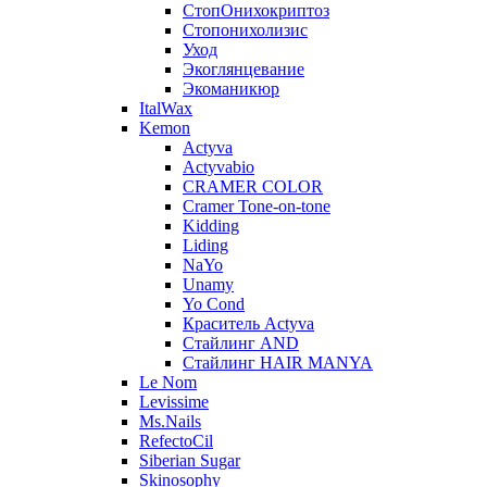
СтопОнихокриптоз
Стопонихолизис
Уход
Экоглянцевание
Экоманикюр
ItalWax
Kemon
Actyva
Actyvabio
CRAMER COLOR
Cramer Tone-on-tone
Kidding
Liding
NaYo
Unamy
Yo Cond
Краситель Actyva
Стайлинг AND
Стайлинг HAIR MANYA
Le Nom
Levissime
Ms.Nails
RefectoCil
Siberian Sugar
Skinosophy