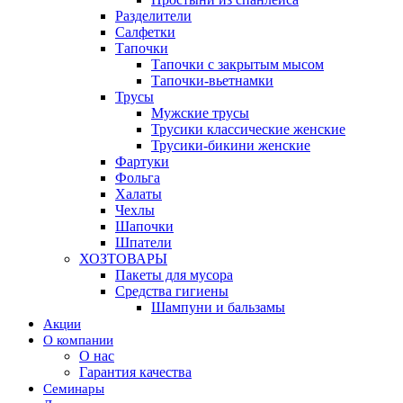
Разделители
Салфетки
Тапочки
Тапочки с закрытым мысом
Тапочки-вьетнамки
Трусы
Мужские трусы
Трусики классические женские
Трусики-бикини женские
Фартуки
Фольга
Халаты
Чехлы
Шапочки
Шпатели
ХОЗТОВАРЫ
Пакеты для мусора
Средства гигиены
Шампуни и бальзамы
Акции
О компании
О нас
Гарантия качества
Семинары