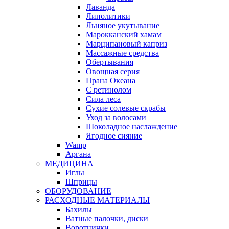
Лаванда
Липолитики
Льняное укутывание
Марокканский хамам
Марципановый каприз
Массажные средства
Обертывания
Овощная серия
Прана Океана
С ретинолом
Сила леса
Сухие солевые скрабы
Уход за волосами
Шоколадное наслаждение
Ягодное сияние
Wamp
Аргана
МЕДИЦИНА
Иглы
Шприцы
ОБОРУДОВАНИЕ
РАСХОДНЫЕ МАТЕРИАЛЫ
Бахилы
Ватные палочки, диски
Воротнички