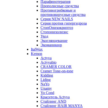
Парафинотерапия
Прополисные средства
Противогрибковые и
противовирусные средства
Серия NEW NAILS
Серия против гипергидроза
СтопОнихокриптоз
Стопонихолизис
Уход
Экоглянцевание
Экоманикюр
ItalWax
Kemon
Actyva
Actyvabio
CRAMER COLOR
Cramer Tone-on-tone
Kidding
Liding
NaYo
Unamy
Yo Cond
Краситель Actyva
Стайлинг AND
Стайлинг HAIR MANYA