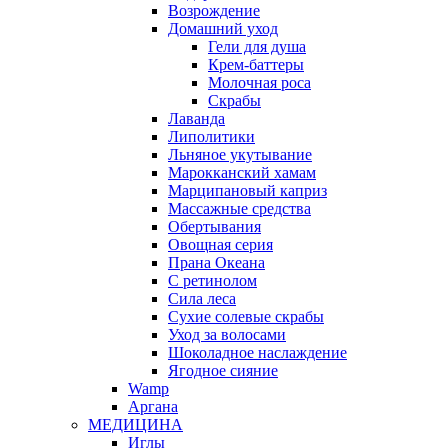
Возрождение
Домашний уход
Гели для душа
Крем-баттеры
Молочная роса
Скрабы
Лаванда
Липолитики
Льняное укутывание
Марокканский хамам
Марципановый каприз
Массажные средства
Обертывания
Овощная серия
Прана Океана
С ретинолом
Сила леса
Сухие солевые скрабы
Уход за волосами
Шоколадное наслаждение
Ягодное сияние
Wamp
Аргана
МЕДИЦИНА
Иглы