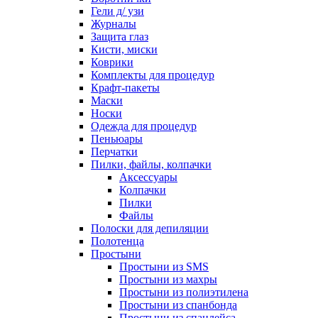
Гели д/ узи
Журналы
Защита глаз
Кисти, миски
Коврики
Комплекты для процедур
Крафт-пакеты
Маски
Носки
Одежда для процедур
Пеньюары
Перчатки
Пилки, файлы, колпачки
Аксессуары
Колпачки
Пилки
Файлы
Полоски для депиляции
Полотенца
Простыни
Простыни из SMS
Простыни из махры
Простыни из полиэтилена
Простыни из спанбонда
Простыни из спанлейса