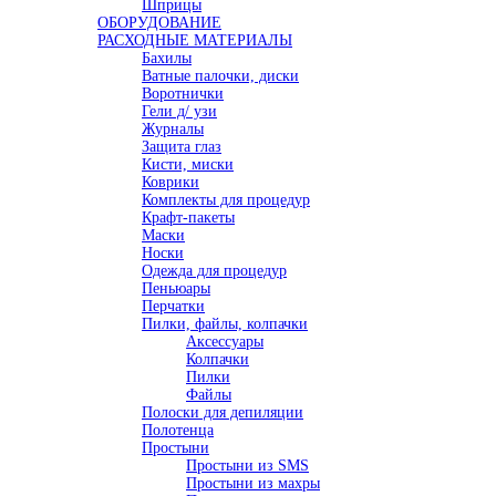
Шприцы
ОБОРУДОВАНИЕ
РАСХОДНЫЕ МАТЕРИАЛЫ
Бахилы
Ватные палочки, диски
Воротнички
Гели д/ узи
Журналы
Защита глаз
Кисти, миски
Коврики
Комплекты для процедур
Крафт-пакеты
Маски
Носки
Одежда для процедур
Пеньюары
Перчатки
Пилки, файлы, колпачки
Аксессуары
Колпачки
Пилки
Файлы
Полоски для депиляции
Полотенца
Простыни
Простыни из SMS
Простыни из махры