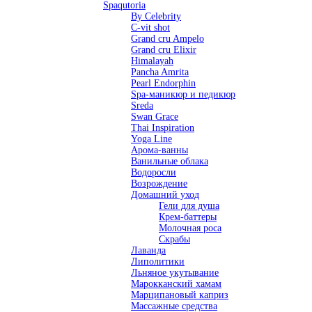
Spaqutoria
By Celebrity
C-vit shot
Grand cru Ampelo
Grand сru Elixir
Himalayah
Pancha Amrita
Pearl Endorphin
Spa-маникюр и педикюр
Sreda
Swan Grace
Thai Inspiration
Yoga Line
Арома-ванны
Ванильные облака
Водоросли
Возрождение
Домашний уход
Гели для душа
Крем-баттеры
Молочная роса
Скрабы
Лаванда
Липолитики
Льняное укутывание
Марокканский хамам
Марципановый каприз
Массажные средства