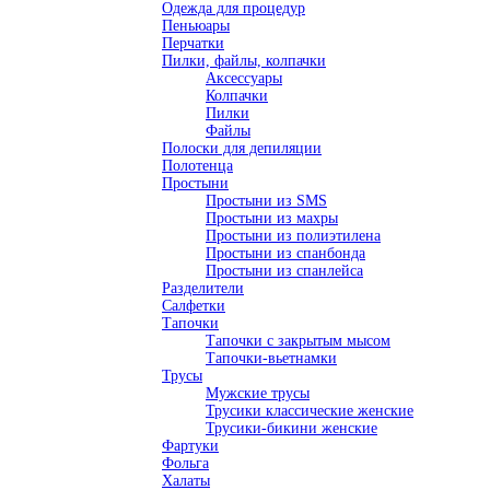
Одежда для процедур
Пеньюары
Перчатки
Пилки, файлы, колпачки
Аксессуары
Колпачки
Пилки
Файлы
Полоски для депиляции
Полотенца
Простыни
Простыни из SMS
Простыни из махры
Простыни из полиэтилена
Простыни из спанбонда
Простыни из спанлейса
Разделители
Салфетки
Тапочки
Тапочки с закрытым мысом
Тапочки-вьетнамки
Трусы
Мужские трусы
Трусики классические женские
Трусики-бикини женские
Фартуки
Фольга
Халаты