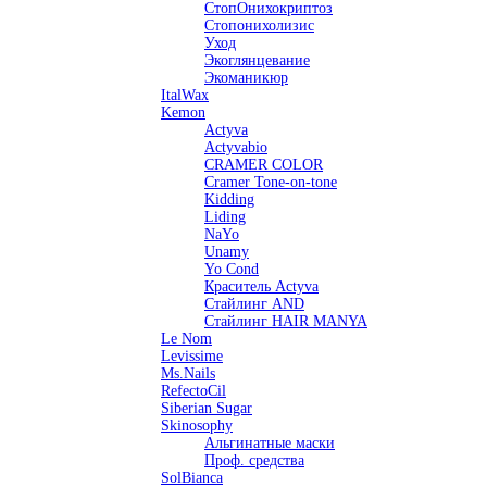
СтопОнихокриптоз
Стопонихолизис
Уход
Экоглянцевание
Экоманикюр
ItalWax
Kemon
Actyva
Actyvabio
CRAMER COLOR
Cramer Tone-on-tone
Kidding
Liding
NaYo
Unamy
Yo Cond
Краситель Actyva
Стайлинг AND
Стайлинг HAIR MANYA
Le Nom
Levissime
Ms.Nails
RefectoCil
Siberian Sugar
Skinosophy
Альгинатные маски
Проф. средства
SolBianca