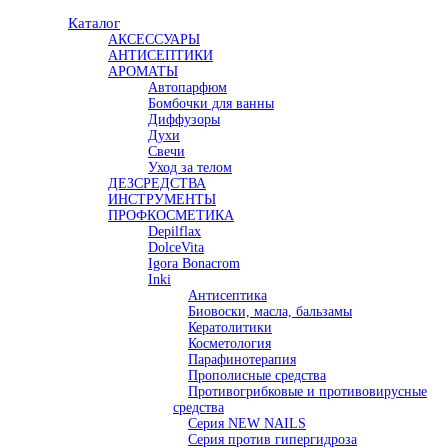
Каталог
АКСЕССУАРЫ
АНТИСЕПТИКИ
АРОМАТЫ
Автопарфюм
Бомбочки для ванны
Диффузоры
Духи
Свечи
Уход за телом
ДЕЗСРЕДСТВА
ИНСТРУМЕНТЫ
ПРОФКОСМЕТИКА
Depilflax
DolceVita
Igora Bonacrom
Inki
Антисептика
Биовоски, масла, бальзамы
Кератолитики
Косметология
Парафинотерапия
Прополисные средства
Противогрибковые и противовирусные
средства
Серия NEW NAILS
Серия против гипергидроза