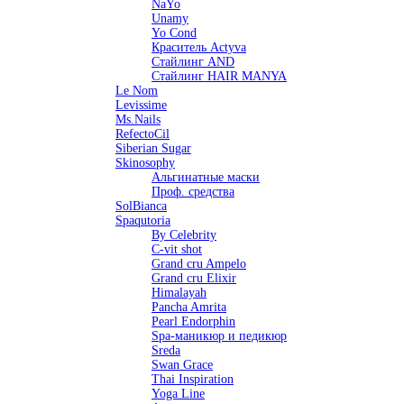
NaYo
Unamy
Yo Cond
Краситель Actyva
Стайлинг AND
Стайлинг HAIR MANYA
Le Nom
Levissime
Ms.Nails
RefectoCil
Siberian Sugar
Skinosophy
Альгинатные маски
Проф. средства
SolBianca
Spaqutoria
By Celebrity
C-vit shot
Grand cru Ampelo
Grand сru Elixir
Himalayah
Pancha Amrita
Pearl Endorphin
Spa-маникюр и педикюр
Sreda
Swan Grace
Thai Inspiration
Yoga Line