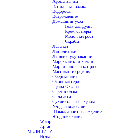
Арома-ванны
Ванильные облака
Водоросли
Возрождение
Домашний уход
Гели для душа
Крем-баттеры
Молочная роса
Скрабы
Лаванда
Липолитики
Льняное укутывание
Марокканский хамам
Марципановый каприз
Массажные средства
Обертывания
Овощная серия
Прана Океана
С ретинолом
Сила леса
Сухие солевые скрабы
Уход за волосами
Шоколадное наслаждение
Ягодное сияние
Wamp
Аргана
МЕДИЦИНА
Иглы