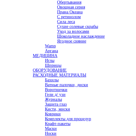
Обертывания
Овощная серия
Прана Океана
С ретинолом
Сила леса
Сухие солевые скрабы
Уход за волосами
Шоколадное наслаждение
Ягодное сияние
Wamp
Аргана
МЕДИЦИНА
Иглы
Шприцы
ОБОРУДОВАНИЕ
РАСХОДНЫЕ МАТЕРИАЛЫ
Бахилы
Ватные палочки, диски
Воротнички
Гели д/ узи
Журналы
Защита глаз
Кисти, миски
Коврики
Комплекты для процедур
Крафт-пакеты
Маски
Носки