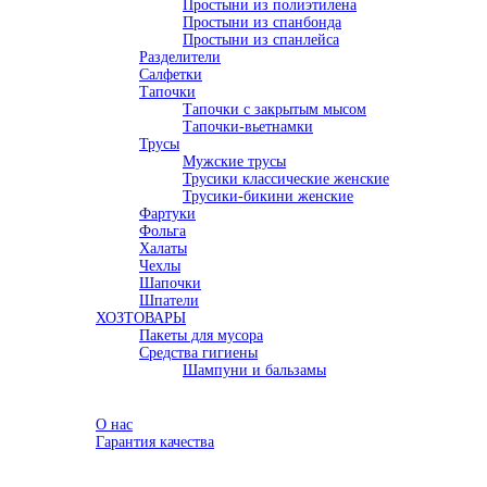
Простыни из полиэтилена
Простыни из спанбонда
Простыни из спанлейса
Разделители
Салфетки
Тапочки
Тапочки с закрытым мысом
Тапочки-вьетнамки
Трусы
Мужские трусы
Трусики классические женские
Трусики-бикини женские
Фартуки
Фольга
Халаты
Чехлы
Шапочки
Шпатели
ХОЗТОВАРЫ
Пакеты для мусора
Средства гигиены
Шампуни и бальзамы
Акции
О компании
О нас
Гарантия качества
Семинары
Доставка