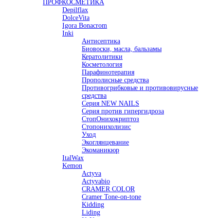
ПРОФКОСМЕТИКА
Depilflax
DolceVita
Igora Bonacrom
Inki
Антисептика
Биовоски, масла, бальзамы
Кератолитики
Косметология
Парафинотерапия
Прополисные средства
Противогрибковые и противовирусные
средства
Серия NEW NAILS
Серия против гипергидроза
СтопОнихокриптоз
Стопонихолизис
Уход
Экоглянцевание
Экоманикюр
ItalWax
Kemon
Actyva
Actyvabio
CRAMER COLOR
Cramer Tone-on-tone
Kidding
Liding