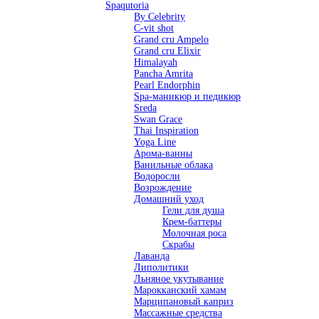
Spaqutoria
By Celebrity
C-vit shot
Grand cru Ampelo
Grand сru Elixir
Himalayah
Pancha Amrita
Pearl Endorphin
Spa-маникюр и педикюр
Sreda
Swan Grace
Thai Inspiration
Yoga Line
Арома-ванны
Ванильные облака
Водоросли
Возрождение
Домашний уход
Гели для душа
Крем-баттеры
Молочная роса
Скрабы
Лаванда
Липолитики
Льняное укутывание
Марокканский хамам
Марципановый каприз
Массажные средства