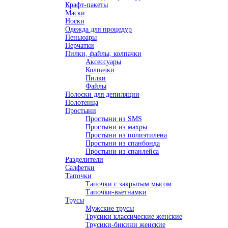
Крафт-пакеты
Маски
Носки
Одежда для процедур
Пеньюары
Перчатки
Пилки, файлы, колпачки
Аксессуары
Колпачки
Пилки
Файлы
Полоски для депиляции
Полотенца
Простыни
Простыни из SMS
Простыни из махры
Простыни из полиэтилена
Простыни из спанбонда
Простыни из спанлейса
Разделители
Салфетки
Тапочки
Тапочки с закрытым мысом
Тапочки-вьетнамки
Трусы
Мужские трусы
Трусики классические женские
Трусики-бикини женские