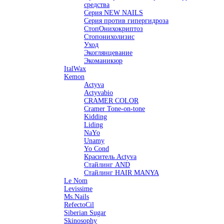
средства
Серия NEW NAILS
Серия против гипергидроза
СтопОнихокриптоз
Стопонихолизис
Уход
Экоглянцевание
Экоманикюр
ItalWax
Kemon
Actyva
Actyvabio
CRAMER COLOR
Cramer Tone-on-tone
Kidding
Liding
NaYo
Unamy
Yo Cond
Краситель Actyva
Стайлинг AND
Стайлинг HAIR MANYA
Le Nom
Levissime
Ms.Nails
RefectoCil
Siberian Sugar
Skinosophy