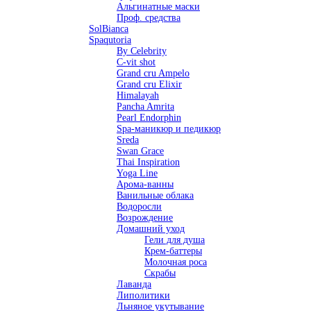
Альгинатные маски
Проф. средства
SolBianca
Spaqutoria
By Celebrity
C-vit shot
Grand cru Ampelo
Grand сru Elixir
Himalayah
Pancha Amrita
Pearl Endorphin
Spa-маникюр и педикюр
Sreda
Swan Grace
Thai Inspiration
Yoga Line
Арома-ванны
Ванильные облака
Водоросли
Возрождение
Домашний уход
Гели для душа
Крем-баттеры
Молочная роса
Скрабы
Лаванда
Липолитики
Льняное укутывание