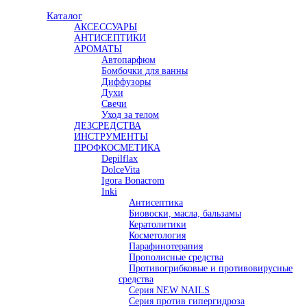
Каталог
АКСЕССУАРЫ
АНТИСЕПТИКИ
АРОМАТЫ
Автопарфюм
Бомбочки для ванны
Диффузоры
Духи
Свечи
Уход за телом
ДЕЗСРЕДСТВА
ИНСТРУМЕНТЫ
ПРОФКОСМЕТИКА
Depilflax
DolceVita
Igora Bonacrom
Inki
Антисептика
Биовоски, масла, бальзамы
Кератолитики
Косметология
Парафинотерапия
Прополисные средства
Противогрибковые и противовирусные
средства
Серия NEW NAILS
Серия против гипергидроза