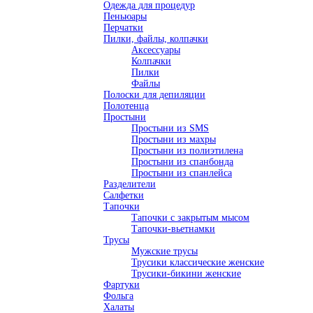
Одежда для процедур
Пеньюары
Перчатки
Пилки, файлы, колпачки
Аксессуары
Колпачки
Пилки
Файлы
Полоски для депиляции
Полотенца
Простыни
Простыни из SMS
Простыни из махры
Простыни из полиэтилена
Простыни из спанбонда
Простыни из спанлейса
Разделители
Салфетки
Тапочки
Тапочки с закрытым мысом
Тапочки-вьетнамки
Трусы
Мужские трусы
Трусики классические женские
Трусики-бикини женские
Фартуки
Фольга
Халаты