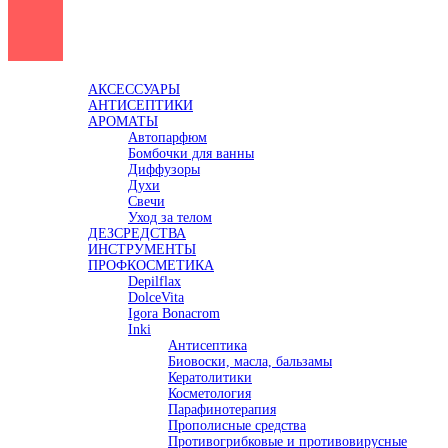
Каталог
АКСЕССУАРЫ
АНТИСЕПТИКИ
АРОМАТЫ
Автопарфюм
Бомбочки для ванны
Диффузоры
Духи
Свечи
Уход за телом
ДЕЗСРЕДСТВА
ИНСТРУМЕНТЫ
ПРОФКОСМЕТИКА
Depilflax
DolceVita
Igora Bonacrom
Inki
Антисептика
Биовоски, масла, бальзамы
Кератолитики
Косметология
Парафинотерапия
Прополисные средства
Противогрибковые и противовирусные