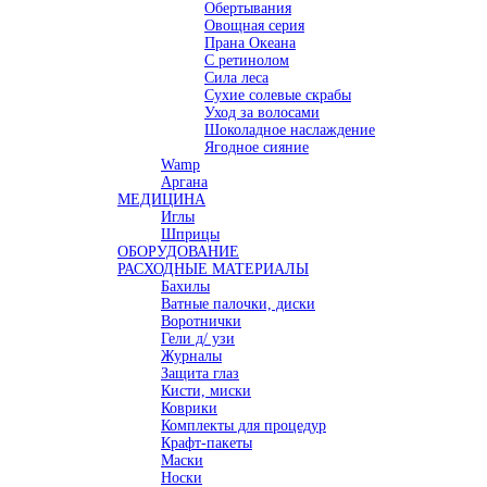
Обертывания
Овощная серия
Прана Океана
С ретинолом
Сила леса
Сухие солевые скрабы
Уход за волосами
Шоколадное наслаждение
Ягодное сияние
Wamp
Аргана
МЕДИЦИНА
Иглы
Шприцы
ОБОРУДОВАНИЕ
РАСХОДНЫЕ МАТЕРИАЛЫ
Бахилы
Ватные палочки, диски
Воротнички
Гели д/ узи
Журналы
Защита глаз
Кисти, миски
Коврики
Комплекты для процедур
Крафт-пакеты
Маски
Носки