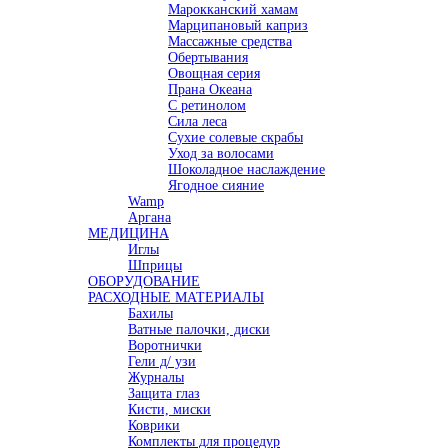
Марокканский хамам
Марципановый каприз
Массажные средства
Обертывания
Овощная серия
Прана Океана
С ретинолом
Сила леса
Сухие солевые скрабы
Уход за волосами
Шоколадное наслаждение
Ягодное сияние
Wamp
Аргана
МЕДИЦИНА
Иглы
Шприцы
ОБОРУДОВАНИЕ
РАСХОДНЫЕ МАТЕРИАЛЫ
Бахилы
Ватные палочки, диски
Воротнички
Гели д/ узи
Журналы
Защита глаз
Кисти, миски
Коврики
Комплекты для процедур