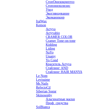
СтопОнихокриптоз
Стопонихолизис
Уход
Экоглянцевание
Экоманикюр
ItalWax
Kemon
Actyva
Actyvabio
CRAMER COLOR
Cramer Tone-on-tone
Kidding
Liding
NaYo
Unamy
Yo Cond
Краситель Actyva
Стайлинг AND
Стайлинг HAIR MANYA
Le Nom
Levissime
Ms.Nails
RefectoCil
Siberian Sugar
Skinosophy
Альгинатные маски
Проф. средства
SolBianca