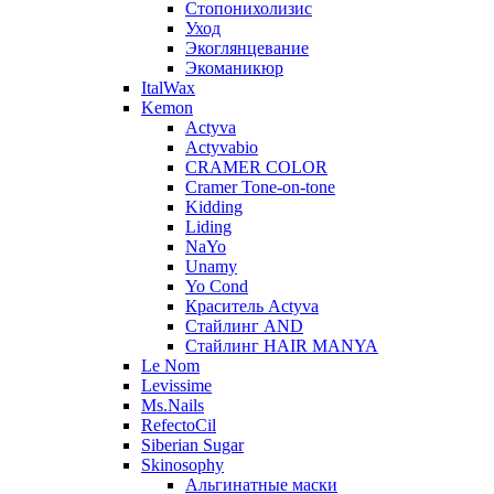
Стопонихолизис
Уход
Экоглянцевание
Экоманикюр
ItalWax
Kemon
Actyva
Actyvabio
CRAMER COLOR
Cramer Tone-on-tone
Kidding
Liding
NaYo
Unamy
Yo Cond
Краситель Actyva
Стайлинг AND
Стайлинг HAIR MANYA
Le Nom
Levissime
Ms.Nails
RefectoCil
Siberian Sugar
Skinosophy
Альгинатные маски