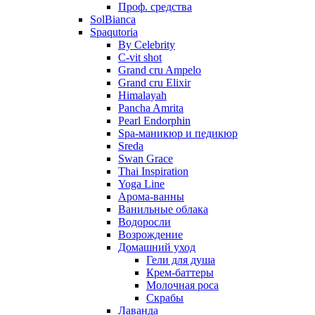
Проф. средства
SolBianca
Spaqutoria
By Celebrity
C-vit shot
Grand cru Ampelo
Grand сru Elixir
Himalayah
Pancha Amrita
Pearl Endorphin
Spa-маникюр и педикюр
Sreda
Swan Grace
Thai Inspiration
Yoga Line
Арома-ванны
Ванильные облака
Водоросли
Возрождение
Домашний уход
Гели для душа
Крем-баттеры
Молочная роса
Скрабы
Лаванда