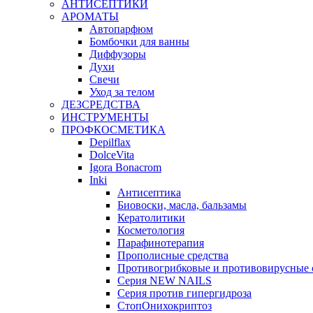
АНТИСЕПТИКИ
АРОМАТЫ
Автопарфюм
Бомбочки для ванны
Диффузоры
Духи
Свечи
Уход за телом
ДЕЗСРЕДСТВА
ИНСТРУМЕНТЫ
ПРОФКОСМЕТИКА
Depilflax
DolceVita
Igora Bonacrom
Inki
Антисептика
Биовоски, масла, бальзамы
Кератолитики
Косметология
Парафинотерапия
Прополисные средства
Противогрибковые и противовирусные 
Серия NEW NAILS
Серия против гипергидроза
СтопОнихокриптоз