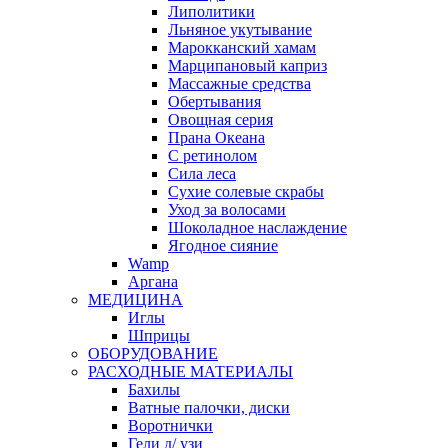
Липолитики
Льняное укутывание
Марокканский хамам
Марципановый каприз
Массажные средства
Обертывания
Овощная серия
Прана Океана
С ретинолом
Сила леса
Сухие солевые скрабы
Уход за волосами
Шоколадное наслаждение
Ягодное сияние
Wamp
Аргана
МЕДИЦИНА
Иглы
Шприцы
ОБОРУДОВАНИЕ
РАСХОДНЫЕ МАТЕРИАЛЫ
Бахилы
Ватные палочки, диски
Воротнички
Гели д/ узи