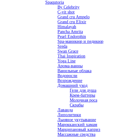
Spaqutoria
By Celebrity
C-vit shot
Grand cru Ampelo
Grand сru Elixir
Himalayah
Pancha Amrita
Pearl Endorphin
Spa-маникюр и педикюр
Sreda
Swan Grace
Thai Inspiration
Yoga Line
Арома-ванны
Ванильные облака
Водоросли
Возрождение
Домашний уход
Гели для душа
Крем-баттеры
Молочная роса
Скрабы
Лаванда
Липолитики
Льняное укутывание
Марокканский хамам
Марципановый каприз
Массажные средства