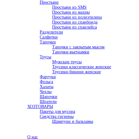
Простыни
Простыни из SMS
Простыни из махры
Простыни из полиэтилена
Простыни из спанбонда
Простыни из спанлейса
Разделители
Салфетки
Тапочки
Тапочки с закрытым мысом
Тапочки-вьетнамки
Трусы
Мужские трусы
Трусики классические женские
Трусики-бикини женские
Фартуки
Фольга
Халаты
Чехлы
Шапочки
Шпатели
ХОЗТОВАРЫ
Пакеты для мусора
Средства гигиены
Шампуни и бальзамы
Акции
О компании
О нас