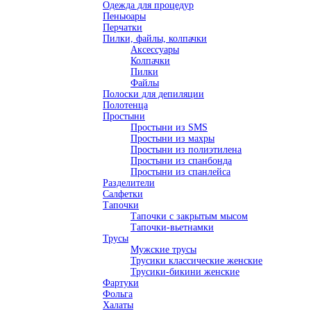
Одежда для процедур
Пеньюары
Перчатки
Пилки, файлы, колпачки
Аксессуары
Колпачки
Пилки
Файлы
Полоски для депиляции
Полотенца
Простыни
Простыни из SMS
Простыни из махры
Простыни из полиэтилена
Простыни из спанбонда
Простыни из спанлейса
Разделители
Салфетки
Тапочки
Тапочки с закрытым мысом
Тапочки-вьетнамки
Трусы
Мужские трусы
Трусики классические женские
Трусики-бикини женские
Фартуки
Фольга
Халаты