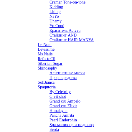
Cramer Tone-on-tone
Kidding
Liding
NaYo
Unamy
Yo Cond
Краситель Actyva
Стайлинг AND
Стайлинг HAIR MANYA
Le Nom
Levissime
Ms.Nails
RefectoCil
Siberian Sugar
Skinosophy
Альгинатные маски
Проф. средства
SolBianca
Spaqutoria
By Celebrity
C-vit shot
Grand cru Ampelo
Grand сru Elixir
Himalayah
Pancha Amrita
Pearl Endorphin
Spa-маникюр и педикюр
Sreda