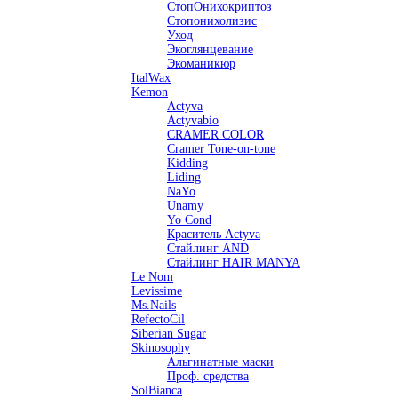
СтопОнихокриптоз
Стопонихолизис
Уход
Экоглянцевание
Экоманикюр
ItalWax
Kemon
Actyva
Actyvabio
CRAMER COLOR
Cramer Tone-on-tone
Kidding
Liding
NaYo
Unamy
Yo Cond
Краситель Actyva
Стайлинг AND
Стайлинг HAIR MANYA
Le Nom
Levissime
Ms.Nails
RefectoCil
Siberian Sugar
Skinosophy
Альгинатные маски
Проф. средства
SolBianca