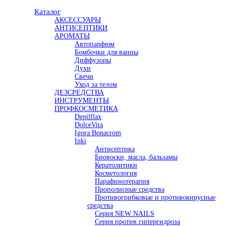
Каталог
АКСЕССУАРЫ
АНТИСЕПТИКИ
АРОМАТЫ
Автопарфюм
Бомбочки для ванны
Диффузоры
Духи
Свечи
Уход за телом
ДЕЗСРЕДСТВА
ИНСТРУМЕНТЫ
ПРОФКОСМЕТИКА
Depilflax
DolceVita
Igora Bonacrom
Inki
Антисептика
Биовоски, масла, бальзамы
Кератолитики
Косметология
Парафинотерапия
Прополисные средства
Противогрибковые и противовирусные
средства
Серия NEW NAILS
Серия против гипергидроза