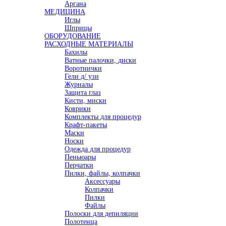
Аргана
МЕДИЦИНА
Иглы
Шприцы
ОБОРУДОВАНИЕ
РАСХОДНЫЕ МАТЕРИАЛЫ
Бахилы
Ватные палочки, диски
Воротнички
Гели д/ узи
Журналы
Защита глаз
Кисти, миски
Коврики
Комплекты для процедур
Крафт-пакеты
Маски
Носки
Одежда для процедур
Пеньюары
Перчатки
Пилки, файлы, колпачки
Аксессуары
Колпачки
Пилки
Файлы
Полоски для депиляции
Полотенца