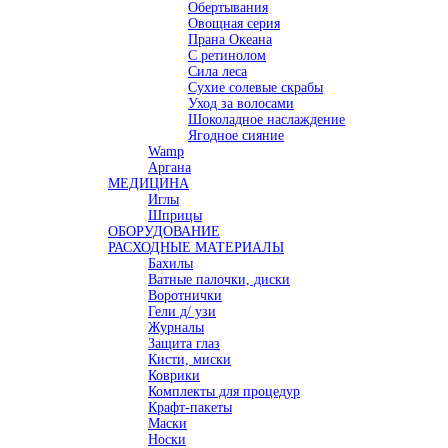
Обертывания
Овощная серия
Прана Океана
С ретинолом
Сила леса
Сухие солевые скрабы
Уход за волосами
Шоколадное наслаждение
Ягодное сияние
Wamp
Аргана
МЕДИЦИНА
Иглы
Шприцы
ОБОРУДОВАНИЕ
РАСХОДНЫЕ МАТЕРИАЛЫ
Бахилы
Ватные палочки, диски
Воротнички
Гели д/ узи
Журналы
Защита глаз
Кисти, миски
Коврики
Комплекты для процедур
Крафт-пакеты
Маски
Носки