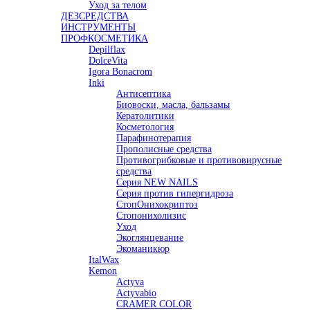
Уход за телом
ДЕЗСРЕДСТВА
ИНСТРУМЕНТЫ
ПРОФКОСМЕТИКА
Depilflax
DolceVita
Igora Bonacrom
Inki
Антисептика
Биовоски, масла, бальзамы
Кератолитики
Косметология
Парафинотерапия
Прополисные средства
Противогрибковые и противовирусные
средства
Серия NEW NAILS
Серия против гипергидроза
СтопОнихокриптоз
Стопонихолизис
Уход
Экоглянцевание
Экоманикюр
ItalWax
Kemon
Actyva
Actyvabio
CRAMER COLOR