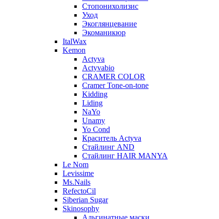
Стопонихолизис
Уход
Экоглянцевание
Экоманикюр
ItalWax
Kemon
Actyva
Actyvabio
CRAMER COLOR
Cramer Tone-on-tone
Kidding
Liding
NaYo
Unamy
Yo Cond
Краситель Actyva
Стайлинг AND
Стайлинг HAIR MANYA
Le Nom
Levissime
Ms.Nails
RefectoCil
Siberian Sugar
Skinosophy
Альгинатные маски