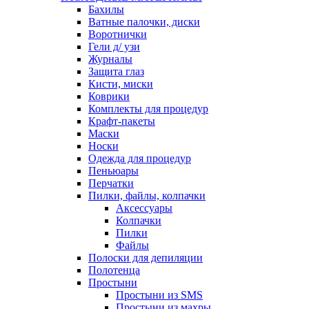
Бахилы
Ватные палочки, диски
Воротнички
Гели д/ узи
Журналы
Защита глаз
Кисти, миски
Коврики
Комплекты для процедур
Крафт-пакеты
Маски
Носки
Одежда для процедур
Пеньюары
Перчатки
Пилки, файлы, колпачки
Аксессуары
Колпачки
Пилки
Файлы
Полоски для депиляции
Полотенца
Простыни
Простыни из SMS
Простыни из махры