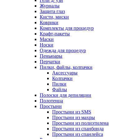
Гели д/ узи
Журналы
Защита глаз
Кисти, миски
Коврики
Комплекты для процедур
Крафт-пакеты
Маски
Носки
Одежда для процедур
Пеньюары
Перчатки
Пилки, файлы, колпачки
Аксессуары
Колпачки
Пилки
Файлы
Полоски для депиляции
Полотенца
Простыни
Простыни из SMS
Простыни из махры
Простыни из полиэтилена
Простыни из спанбонда
Простыни из спанлейса