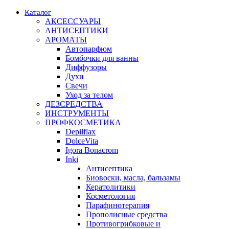
Каталог
АКСЕССУАРЫ
АНТИСЕПТИКИ
АРОМАТЫ
Автопарфюм
Бомбочки для ванны
Диффузоры
Духи
Свечи
Уход за телом
ДЕЗСРЕДСТВА
ИНСТРУМЕНТЫ
ПРОФКОСМЕТИКА
Depilflax
DolceVita
Igora Bonacrom
Inki
Антисептика
Биовоски, масла, бальзамы
Кератолитики
Косметология
Парафинотерапия
Прополисные средства
Противогрибковые и