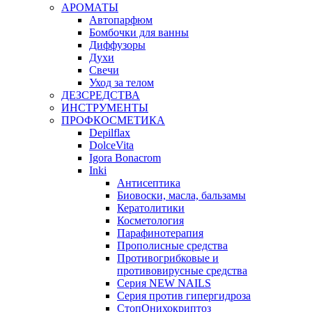
АРОМАТЫ
Автопарфюм
Бомбочки для ванны
Диффузоры
Духи
Свечи
Уход за телом
ДЕЗСРЕДСТВА
ИНСТРУМЕНТЫ
ПРОФКОСМЕТИКА
Depilflax
DolceVita
Igora Bonacrom
Inki
Антисептика
Биовоски, масла, бальзамы
Кератолитики
Косметология
Парафинотерапия
Прополисные средства
Противогрибковые и
противовирусные средства
Серия NEW NAILS
Серия против гипергидроза
СтопОнихокриптоз