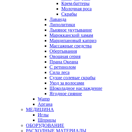
Крем-баттеры
Молочная роса
Скрабы
Лаванда
Липолитики
Льняное укутывание
Марокканский хамам
Марципановый каприз
Массажные средства
Обертывания
Овощная серия
Прана Океана
С ретинолом
Сила леса
Сухие солевые скрабы
Уход за волосами
Шоколадное наслаждение
Ягодное сияние
Wamp
Аргана
МЕДИЦИНА
Иглы
Шприцы
ОБОРУДОВАНИЕ
РАСХОДНЫЕ МАТЕРИАЛЫ