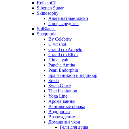
RefectoCil
Siberian Sugar
Skinosophy
Альгинатные маски
Проф. средства
SolBianca
Spaqutoria
By Celebrity
C-vit shot
Grand cru Ampelo
Grand сru Elixir
Himalayah
Pancha Amrita
Pearl Endorphin
Spa-маникюр и педикюр
Sreda
Swan Grace
Thai Inspiration
Yoga Line
Арома-ванны
Ванильные облака
Водоросли
Возрождение
Домашний уход
Гели для душа