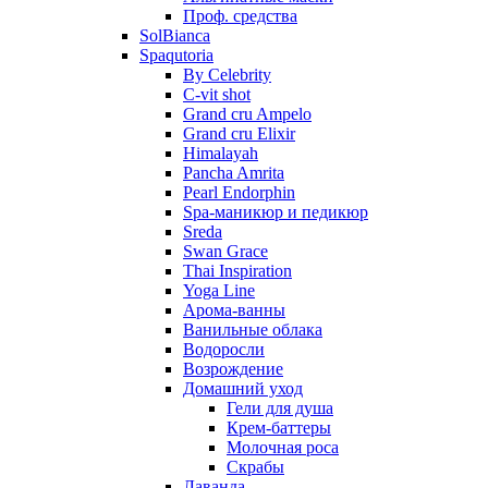
Проф. средства
SolBianca
Spaqutoria
By Celebrity
C-vit shot
Grand cru Ampelo
Grand сru Elixir
Himalayah
Pancha Amrita
Pearl Endorphin
Spa-маникюр и педикюр
Sreda
Swan Grace
Thai Inspiration
Yoga Line
Арома-ванны
Ванильные облака
Водоросли
Возрождение
Домашний уход
Гели для душа
Крем-баттеры
Молочная роса
Скрабы
Лаванда