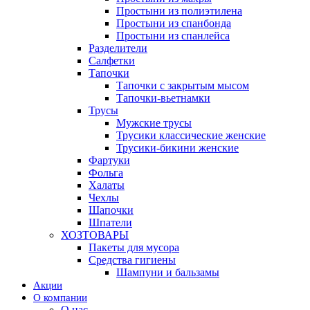
Простыни из полиэтилена
Простыни из спанбонда
Простыни из спанлейса
Разделители
Салфетки
Тапочки
Тапочки с закрытым мысом
Тапочки-вьетнамки
Трусы
Мужские трусы
Трусики классические женские
Трусики-бикини женские
Фартуки
Фольга
Халаты
Чехлы
Шапочки
Шпатели
ХОЗТОВАРЫ
Пакеты для мусора
Средства гигиены
Шампуни и бальзамы
Акции
О компании
О нас