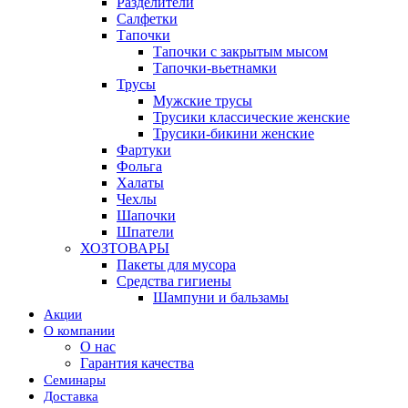
Разделители
Салфетки
Тапочки
Тапочки с закрытым мысом
Тапочки-вьетнамки
Трусы
Мужские трусы
Трусики классические женские
Трусики-бикини женские
Фартуки
Фольга
Халаты
Чехлы
Шапочки
Шпатели
ХОЗТОВАРЫ
Пакеты для мусора
Средства гигиены
Шампуни и бальзамы
Акции
О компании
О нас
Гарантия качества
Семинары
Доставка