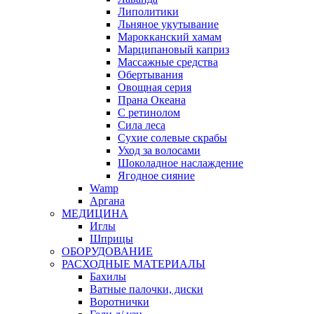
Липолитики
Льняное укутывание
Марокканский хамам
Марципановый каприз
Массажные средства
Обертывания
Овощная серия
Прана Океана
С ретинолом
Сила леса
Сухие солевые скрабы
Уход за волосами
Шоколадное наслаждение
Ягодное сияние
Wamp
Аргана
МЕДИЦИНА
Иглы
Шприцы
ОБОРУДОВАНИЕ
РАСХОДНЫЕ МАТЕРИАЛЫ
Бахилы
Ватные палочки, диски
Воротнички