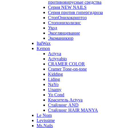
противовирусные средства
Серия NEW NAILS
Серия против гипергидроза
СтопОнихокриптоз
Стопонихолизис
Уход
Экоглянцевание
Экоманикюр
ItalWax
Kemon
Actyva
Actyvabio
CRAMER COLOR
Cramer Tone-on-tone
Kidding
Liding
NaYo
Unamy
Yo Cond
Краситель Actyva
Стайлинг AND
Стайлинг HAIR MANYA
Le Nom
Levissime
Ms.Nails