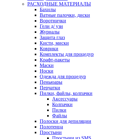
РАСХОДНЫЕ МАТЕРИАЛЫ
Бахилы
Ватные палочки, диски
Воротнички
Гели д/ узи
Журналы
Защита глаз
Кисти, миски
Коврики
Комплекты для процедур
Крафт-пакеты
Маски
Носки
Одежда для процедур
Пеньюары
Перчатки
Пилки, файлы, колпачки
Аксессуары
Колпачки
Пилки
Файлы
Полоски для депиляции
Полотенца
Простыни
Простыни из SMS