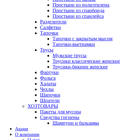
Простыни из полиэтилена
Простыни из спанбонда
Простыни из спанлейса
Разделители
Салфетки
Тапочки
Тапочки с закрытым мысом
Тапочки-вьетнамки
Трусы
Мужские трусы
Трусики классические женские
Трусики-бикини женские
Фартуки
Фольга
Халаты
Чехлы
Шапочки
Шпатели
ХОЗТОВАРЫ
Пакеты для мусора
Средства гигиены
Шампуни и бальзамы
Акции
О компании
О нас