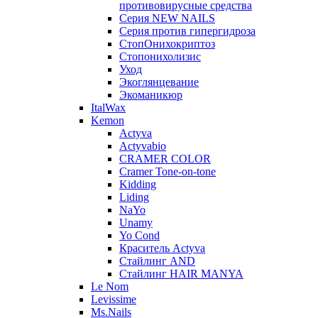
противовирусные средства
Серия NEW NAILS
Серия против гипергидроза
СтопОнихокриптоз
Стопонихолизис
Уход
Экоглянцевание
Экоманикюр
ItalWax
Kemon
Actyva
Actyvabio
CRAMER COLOR
Cramer Tone-on-tone
Kidding
Liding
NaYo
Unamy
Yo Cond
Краситель Actyva
Стайлинг AND
Стайлинг HAIR MANYA
Le Nom
Levissime
Ms.Nails