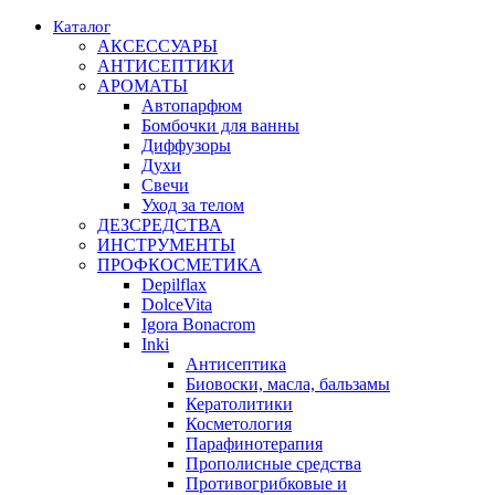
Каталог
АКСЕССУАРЫ
АНТИСЕПТИКИ
АРОМАТЫ
Автопарфюм
Бомбочки для ванны
Диффузоры
Духи
Свечи
Уход за телом
ДЕЗСРЕДСТВА
ИНСТРУМЕНТЫ
ПРОФКОСМЕТИКА
Depilflax
DolceVita
Igora Bonacrom
Inki
Антисептика
Биовоски, масла, бальзамы
Кератолитики
Косметология
Парафинотерапия
Прополисные средства
Противогрибковые и