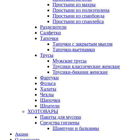
Простыни из махры
Простыни из полиэтилена
Простыни из спанбонда
Простыни из спанлейса
Разделители
Салфетки
Тапочки
Тапочки с закрытым мысом
Тапочки-вьетнамки
Трусы
Мужские трусы
Трусики классические женские
Трусики-бикини женские
Фартуки
Фольга
Халаты
Чехлы
Шапочки
Шпатели
ХОЗТОВАРЫ
Пакеты для мусора
Средства гигиены
Шампуни и бальзамы
Акции
О компании