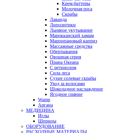
Крем-баттеры
Молочная роса
Скрабы
Лаванда
Липолитики
Льняное укутывание
Марокканский хамам
Марципановый каприз
Массажные средства
Обертывания
Овощная серия
Прана Океана
С ретинолом
Сила леса
Сухие солевые скрабы
Уход за волосами
Шоколадное наслаждение
Ягодное сияние
Wamp
Аргана
МЕДИЦИНА
Иглы
Шприцы
ОБОРУДОВАНИЕ
РАСХОДНЫЕ МАТЕРИАЛЫ