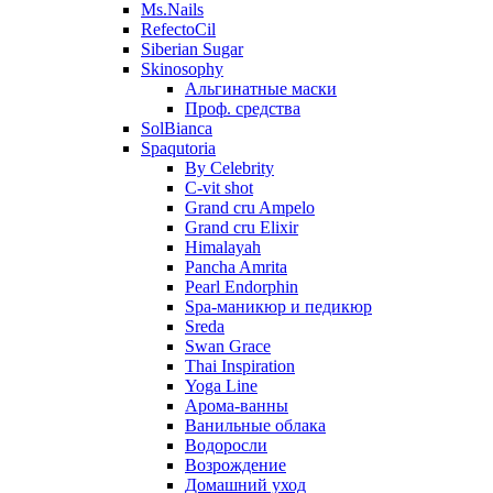
Ms.Nails
RefectoCil
Siberian Sugar
Skinosophy
Альгинатные маски
Проф. средства
SolBianca
Spaqutoria
By Celebrity
C-vit shot
Grand cru Ampelo
Grand сru Elixir
Himalayah
Pancha Amrita
Pearl Endorphin
Spa-маникюр и педикюр
Sreda
Swan Grace
Thai Inspiration
Yoga Line
Арома-ванны
Ванильные облака
Водоросли
Возрождение
Домашний уход