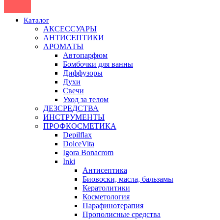
Каталог
АКСЕССУАРЫ
АНТИСЕПТИКИ
АРОМАТЫ
Автопарфюм
Бомбочки для ванны
Диффузоры
Духи
Свечи
Уход за телом
ДЕЗСРЕДСТВА
ИНСТРУМЕНТЫ
ПРОФКОСМЕТИКА
Depilflax
DolceVita
Igora Bonacrom
Inki
Антисептика
Биовоски, масла, бальзамы
Кератолитики
Косметология
Парафинотерапия
Прополисные средства