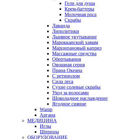
Гели для душа
Крем-баттеры
Молочная роса
Скрабы
Лаванда
Липолитики
Льняное укутывание
Марокканский хамам
Марципановый каприз
Массажные средства
Обертывания
Овощная серия
Прана Океана
С ретинолом
Сила леса
Сухие солевые скрабы
Уход за волосами
Шоколадное наслаждение
Ягодное сияние
Wamp
Аргана
МЕДИЦИНА
Иглы
Шприцы
ОБОРУДОВАНИЕ