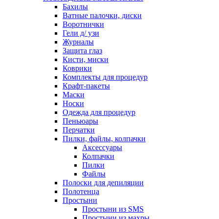
Бахилы
Ватные палочки, диски
Воротнички
Гели д/ узи
Журналы
Защита глаз
Кисти, миски
Коврики
Комплекты для процедур
Крафт-пакеты
Маски
Носки
Одежда для процедур
Пеньюары
Перчатки
Пилки, файлы, колпачки
Аксессуары
Колпачки
Пилки
Файлы
Полоски для депиляции
Полотенца
Простыни
Простыни из SMS
Простыни из махры