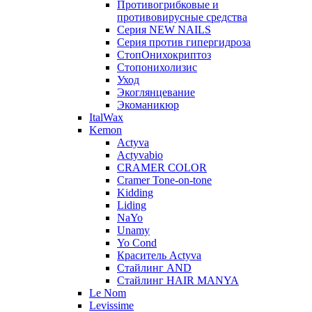
Противогрибковые и
противовирусные средства
Серия NEW NAILS
Серия против гипергидроза
СтопОнихокриптоз
Стопонихолизис
Уход
Экоглянцевание
Экоманикюр
ItalWax
Kemon
Actyva
Actyvabio
CRAMER COLOR
Cramer Tone-on-tone
Kidding
Liding
NaYo
Unamy
Yo Cond
Краситель Actyva
Стайлинг AND
Стайлинг HAIR MANYA
Le Nom
Levissime