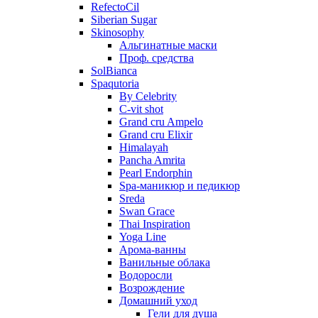
RefectoCil
Siberian Sugar
Skinosophy
Альгинатные маски
Проф. средства
SolBianca
Spaqutoria
By Celebrity
C-vit shot
Grand cru Ampelo
Grand сru Elixir
Himalayah
Pancha Amrita
Pearl Endorphin
Spa-маникюр и педикюр
Sreda
Swan Grace
Thai Inspiration
Yoga Line
Арома-ванны
Ванильные облака
Водоросли
Возрождение
Домашний уход
Гели для душа