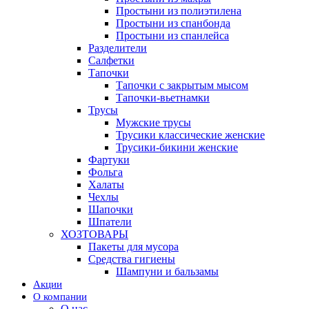
Простыни из полиэтилена
Простыни из спанбонда
Простыни из спанлейса
Разделители
Салфетки
Тапочки
Тапочки с закрытым мысом
Тапочки-вьетнамки
Трусы
Мужские трусы
Трусики классические женские
Трусики-бикини женские
Фартуки
Фольга
Халаты
Чехлы
Шапочки
Шпатели
ХОЗТОВАРЫ
Пакеты для мусора
Средства гигиены
Шампуни и бальзамы
Акции
О компании
О нас