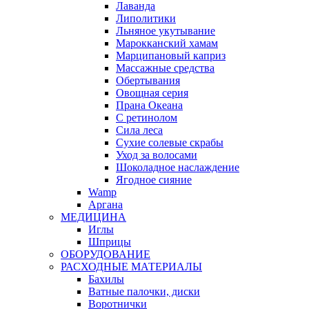
Лаванда
Липолитики
Льняное укутывание
Марокканский хамам
Марципановый каприз
Массажные средства
Обертывания
Овощная серия
Прана Океана
С ретинолом
Сила леса
Сухие солевые скрабы
Уход за волосами
Шоколадное наслаждение
Ягодное сияние
Wamp
Аргана
МЕДИЦИНА
Иглы
Шприцы
ОБОРУДОВАНИЕ
РАСХОДНЫЕ МАТЕРИАЛЫ
Бахилы
Ватные палочки, диски
Воротнички