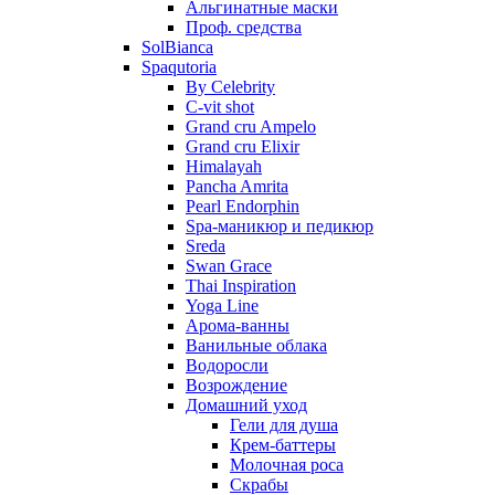
Альгинатные маски
Проф. средства
SolBianca
Spaqutoria
By Celebrity
C-vit shot
Grand cru Ampelo
Grand сru Elixir
Himalayah
Pancha Amrita
Pearl Endorphin
Spa-маникюр и педикюр
Sreda
Swan Grace
Thai Inspiration
Yoga Line
Арома-ванны
Ванильные облака
Водоросли
Возрождение
Домашний уход
Гели для душа
Крем-баттеры
Молочная роса
Скрабы