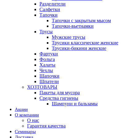
Разделители
Салфетки
Тапочки
Тапочки с закрытым мысом
Тапочки-вьетнамки
Трусы
Мужские трусы
Трусики классические женские
Трусики-бикини женские
Фартуки
Фольга
Халаты
Чехлы
Шапочки
Шпатели
ХОЗТОВАРЫ
Пакеты для мусора
Средства гигиены
Шампуни и бальзамы
Акции
О компании
О нас
Гарантия качества
Семинары
Доставка