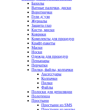
Бахилы
Ватные палочки, диски
Воротнички
Гели д/ узи
Журналы
Защита глаз
Кисти, миски
Коврики
Комплекты для процедур
Крафт-пакеты
Маски
Носки
Одежда для процедур
Пеньюары
Перчатки
Пилки, файлы, колпачки
Аксессуары
Колпачки
Пилки
Файлы
Полоски для депиляции
Полотенца
Простыни
Простыни из SMS
Простыни из махры