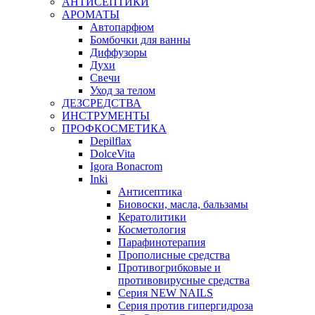
АНТИСЕПТИКИ
АРОМАТЫ
Автопарфюм
Бомбочки для ванны
Диффузоры
Духи
Свечи
Уход за телом
ДЕЗСРЕДСТВА
ИНСТРУМЕНТЫ
ПРОФКОСМЕТИКА
Depilflax
DolceVita
Igora Bonacrom
Inki
Антисептика
Биовоски, масла, бальзамы
Кератолитики
Косметология
Парафинотерапия
Прополисные средства
Противогрибковые и
противовирусные средства
Серия NEW NAILS
Серия против гипергидроза