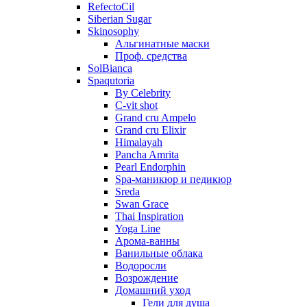
RefectoCil
Siberian Sugar
Skinosophy
Альгинатные маски
Проф. средства
SolBianca
Spaqutoria
By Celebrity
C-vit shot
Grand cru Ampelo
Grand сru Elixir
Himalayah
Pancha Amrita
Pearl Endorphin
Spa-маникюр и педикюр
Sreda
Swan Grace
Thai Inspiration
Yoga Line
Арома-ванны
Ванильные облака
Водоросли
Возрождение
Домашний уход
Гели для душа