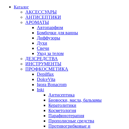
Каталог
АКСЕССУАРЫ
АНТИСЕПТИКИ
АРОМАТЫ
Автопарфюм
Бомбочки для ванны
Диффузоры
Духи
Свечи
Уход за телом
ДЕЗСРЕДСТВА
ИНСТРУМЕНТЫ
ПРОФКОСМЕТИКА
Depilflax
DolceVita
Igora Bonacrom
Inki
Антисептика
Биовоски, масла, бальзамы
Кератолитики
Косметология
Парафинотерапия
Прополисные средства
Противогрибковые и