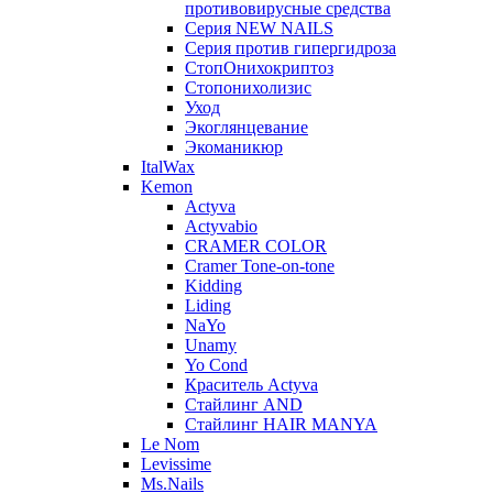
противовирусные средства
Серия NEW NAILS
Серия против гипергидроза
СтопОнихокриптоз
Стопонихолизис
Уход
Экоглянцевание
Экоманикюр
ItalWax
Kemon
Actyva
Actyvabio
CRAMER COLOR
Cramer Tone-on-tone
Kidding
Liding
NaYo
Unamy
Yo Cond
Краситель Actyva
Стайлинг AND
Стайлинг HAIR MANYA
Le Nom
Levissime
Ms.Nails