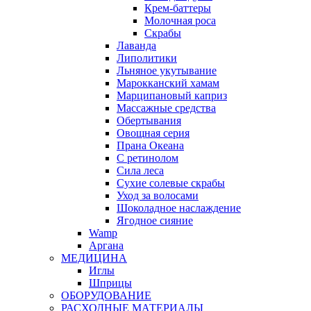
Крем-баттеры
Молочная роса
Скрабы
Лаванда
Липолитики
Льняное укутывание
Марокканский хамам
Марципановый каприз
Массажные средства
Обертывания
Овощная серия
Прана Океана
С ретинолом
Сила леса
Сухие солевые скрабы
Уход за волосами
Шоколадное наслаждение
Ягодное сияние
Wamp
Аргана
МЕДИЦИНА
Иглы
Шприцы
ОБОРУДОВАНИЕ
РАСХОДНЫЕ МАТЕРИАЛЫ