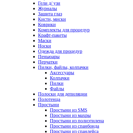
Гели д/ узи
Журналы
Защита глаз
Кисти, миски
Коврики
Комплекты для процедур
Крафт-пакеты
Маски
Носки
Одежда для процедур
Пеньюары
Перчатки
Пилки, файлы, колпачки
Аксессуары
Колпачки
Пилки
Файлы
Полоски для депиляции
Полотенца
Простыни
Простыни из SMS
Простыни из махры
Простыни из полиэтилена
Простыни из спанбонда
Простыни из спанлейса