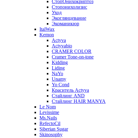
СтопОнихокриптоз
Стопонихолизис
Уход
Экоглянцевание
Экоманикюр
ItalWax
Kemon
Actyva
Actyvabio
CRAMER COLOR
Cramer Tone-on-tone
Kidding
Liding
NaYo
Unamy
Yo Cond
Краситель Actyva
Стайлинг AND
Стайлинг HAIR MANYA
Le Nom
Levissime
Ms.Nails
RefectoCil
Siberian Sugar
Skinosophy