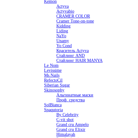
Kemon
Actyva
Actyvabio
CRAMER COLOR
Cramer Tone-on-tone
Kidding
Liding
NaYo
Unamy
Yo Cond
Краситель Actyva
Стайлинг AND
Стайлинг HAIR MANYA
Le Nom
Levissime
Ms.Nails
RefectoCil
Siberian Sugar
Skinosophy
Альгинатные маски
Проф. средства
SolBianca
Spaqutoria
By Celebrity
C-vit shot
Grand cru Ampelo
Grand сru Elixir
Himalayah