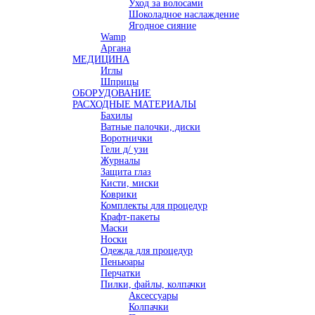
Уход за волосами
Шоколадное наслаждение
Ягодное сияние
Wamp
Аргана
МЕДИЦИНА
Иглы
Шприцы
ОБОРУДОВАНИЕ
РАСХОДНЫЕ МАТЕРИАЛЫ
Бахилы
Ватные палочки, диски
Воротнички
Гели д/ узи
Журналы
Защита глаз
Кисти, миски
Коврики
Комплекты для процедур
Крафт-пакеты
Маски
Носки
Одежда для процедур
Пеньюары
Перчатки
Пилки, файлы, колпачки
Аксессуары
Колпачки