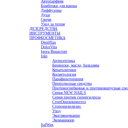
Автопарфюм
Бомбочки для ванны
Диффузоры
Духи
Свечи
Уход за телом
ДЕЗСРЕДСТВА
ИНСТРУМЕНТЫ
ПРОФКОСМЕТИКА
Depilflax
DolceVita
Igora Bonacrom
Inki
Антисептика
Биовоски, масла, бальзамы
Кератолитики
Косметология
Парафинотерапия
Прополисные средства
Противогрибковые и противовирусные сре
Серия NEW NAILS
Серия против гипергидроза
СтопОнихокриптоз
Стопонихолизис
Уход
Экоглянцевание
Экоманикюр
ItalWax