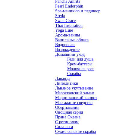
Pancha Amrita
Pearl Endorphin
Spa-маникюр и педикюр
Sreda
Swan Grace
Thai Inspiration
Yoga Line
Арома-ванны
Ванильные облака
Водоросли
Возрождение
Домашний уход
Гели для душа
Крем-баттеры
Молочная роса
Скрабы
Лаванда
Липолитики
Льняное укутывание
Марокканский хамам
Марципановый каприз
Массажные средства
Обертывания
Овощная серия
Прана Океана
С ретинолом
Сила леса
Сухие солевые скрабы