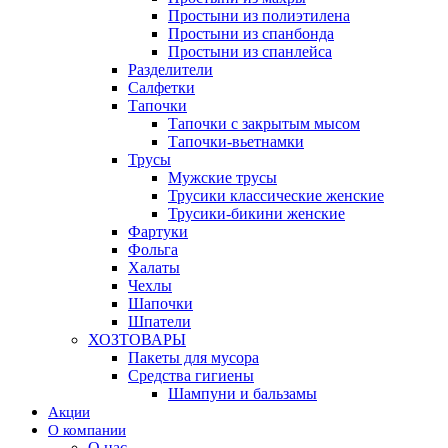
Простыни из полиэтилена
Простыни из спанбонда
Простыни из спанлейса
Разделители
Салфетки
Тапочки
Тапочки с закрытым мысом
Тапочки-вьетнамки
Трусы
Мужские трусы
Трусики классические женские
Трусики-бикини женские
Фартуки
Фольга
Халаты
Чехлы
Шапочки
Шпатели
ХОЗТОВАРЫ
Пакеты для мусора
Средства гигиены
Шампуни и бальзамы
Акции
О компании
О нас