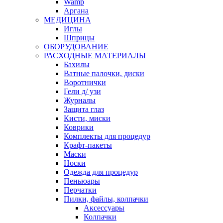
Wamp
Аргана
МЕДИЦИНА
Иглы
Шприцы
ОБОРУДОВАНИЕ
РАСХОДНЫЕ МАТЕРИАЛЫ
Бахилы
Ватные палочки, диски
Воротнички
Гели д/ узи
Журналы
Защита глаз
Кисти, миски
Коврики
Комплекты для процедур
Крафт-пакеты
Маски
Носки
Одежда для процедур
Пеньюары
Перчатки
Пилки, файлы, колпачки
Аксессуары
Колпачки