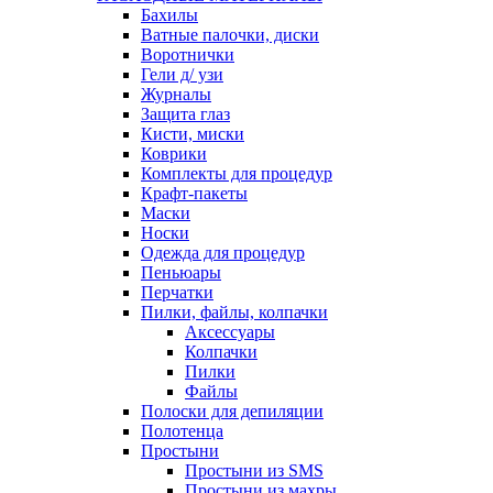
Бахилы
Ватные палочки, диски
Воротнички
Гели д/ узи
Журналы
Защита глаз
Кисти, миски
Коврики
Комплекты для процедур
Крафт-пакеты
Маски
Носки
Одежда для процедур
Пеньюары
Перчатки
Пилки, файлы, колпачки
Аксессуары
Колпачки
Пилки
Файлы
Полоски для депиляции
Полотенца
Простыни
Простыни из SMS
Простыни из махры