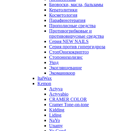
Биовоски, масла, бальзамы
Кератолитики
Косметология
Парафинотерапия
Прополисные средства
Противогрибковые и
противовирусные средства
Серия NEW NAILS
Серия против гипергидроза
СтопОнихокриптоз
Стопонихолизис
Уход
Экоглянцевание
Экоманикюр
ItalWax
Kemon
Actyva
Actyvabio
CRAMER COLOR
Cramer Tone-on-tone
Kidding
Liding
NaYo
Unamy
Yo Cond