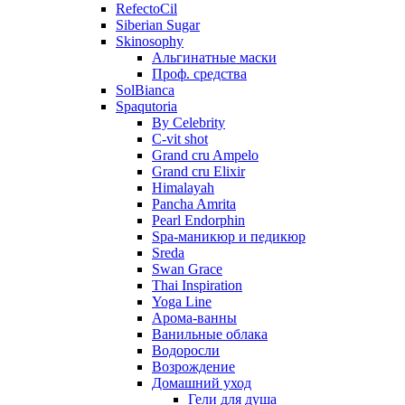
RefectoCil
Siberian Sugar
Skinosophy
Альгинатные маски
Проф. средства
SolBianca
Spaqutoria
By Celebrity
C-vit shot
Grand cru Ampelo
Grand сru Elixir
Himalayah
Pancha Amrita
Pearl Endorphin
Spa-маникюр и педикюр
Sreda
Swan Grace
Thai Inspiration
Yoga Line
Арома-ванны
Ванильные облака
Водоросли
Возрождение
Домашний уход
Гели для душа