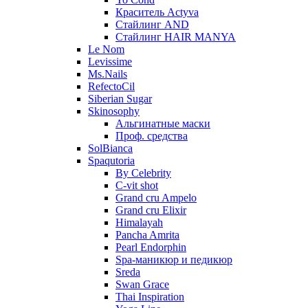
Краситель Actyva
Стайлинг AND
Стайлинг HAIR MANYA
Le Nom
Levissime
Ms.Nails
RefectoCil
Siberian Sugar
Skinosophy
Альгинатные маски
Проф. средства
SolBianca
Spaqutoria
By Celebrity
C-vit shot
Grand cru Ampelo
Grand сru Elixir
Himalayah
Pancha Amrita
Pearl Endorphin
Spa-маникюр и педикюр
Sreda
Swan Grace
Thai Inspiration