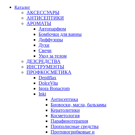
Каталог
АКСЕССУАРЫ
АНТИСЕПТИКИ
АРОМАТЫ
Автопарфюм
Бомбочки для ванны
Диффузоры
Духи
Свечи
Уход за телом
ДЕЗСРЕДСТВА
ИНСТРУМЕНТЫ
ПРОФКОСМЕТИКА
Depilflax
DolceVita
Igora Bonacrom
Inki
Антисептика
Биовоски, масла, бальзамы
Кератолитики
Косметология
Парафинотерапия
Прополисные средства
Противогрибковые и