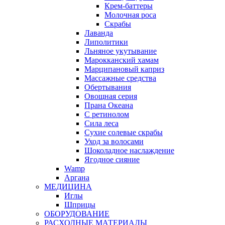
Крем-баттеры
Молочная роса
Скрабы
Лаванда
Липолитики
Льняное укутывание
Марокканский хамам
Марципановый каприз
Массажные средства
Обертывания
Овощная серия
Прана Океана
С ретинолом
Сила леса
Сухие солевые скрабы
Уход за волосами
Шоколадное наслаждение
Ягодное сияние
Wamp
Аргана
МЕДИЦИНА
Иглы
Шприцы
ОБОРУДОВАНИЕ
РАСХОДНЫЕ МАТЕРИАЛЫ