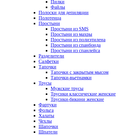
Пилки
Файлы
Полоски для депиляции
Полотенца
Простыни
Простыни из SMS
Простыни из махры
Простыни из полиэтилена
Простыни из спанбонда
Простыни из спанлейса
Разделители
Салфетки
Тапочки
Тапочки с закрытым мысом
Тапочки-вьетнамки
Трусы
Мужские трусы
Трусики классические женские
Трусики-бикини женские
Фартуки
Фольга
Халаты
Чехлы
Шапочки
Шпатели