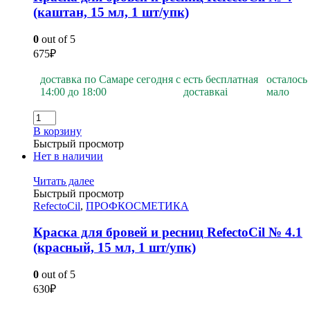
(каштан, 15 мл, 1 шт/упк)
0
out of 5
675
₽
доставка по Самаре сегодня с
есть бесплатная
осталось
14:00 до 18:00
доставка
i
мало
В корзину
Быстрый просмотр
Нет в наличии
Читать далее
Быстрый просмотр
RefectoCil
,
ПРОФКОСМЕТИКА
Краска для бровей и ресниц RefectoCil № 4.1
(красный, 15 мл, 1 шт/упк)
0
out of 5
630
₽