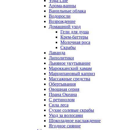
Yoga Line
Арома-ванны
Ванильные облака
Водоросли
Возрождение
Домашний уход
Гели для душа
Крем-баттеры
Молочная роса
Скрабы
Лаванда
Липолитики
Льняное укутывание
Марокканский хамам
Марципановый каприз
Массажные средства
Обертывания
Овощная серия
Прана Океана
С ретинолом
Сила леса
Сухие солевые скрабы
Уход за волосами
Шоколадное наслаждение
Ягодное сияние