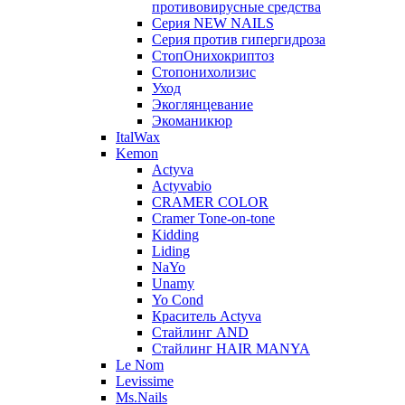
противовирусные средства
Серия NEW NAILS
Серия против гипергидроза
СтопОнихокриптоз
Стопонихолизис
Уход
Экоглянцевание
Экоманикюр
ItalWax
Kemon
Actyva
Actyvabio
CRAMER COLOR
Cramer Tone-on-tone
Kidding
Liding
NaYo
Unamy
Yo Cond
Краситель Actyva
Стайлинг AND
Стайлинг HAIR MANYA
Le Nom
Levissime
Ms.Nails