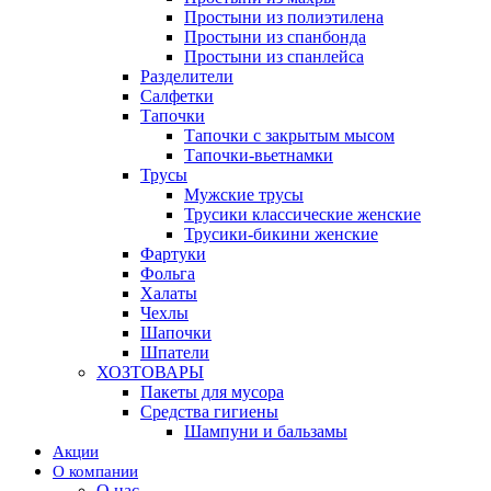
Простыни из полиэтилена
Простыни из спанбонда
Простыни из спанлейса
Разделители
Салфетки
Тапочки
Тапочки с закрытым мысом
Тапочки-вьетнамки
Трусы
Мужские трусы
Трусики классические женские
Трусики-бикини женские
Фартуки
Фольга
Халаты
Чехлы
Шапочки
Шпатели
ХОЗТОВАРЫ
Пакеты для мусора
Средства гигиены
Шампуни и бальзамы
Акции
О компании
О нас