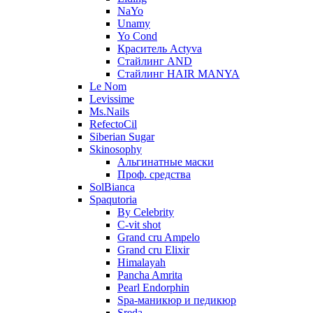
NaYo
Unamy
Yo Cond
Краситель Actyva
Стайлинг AND
Стайлинг HAIR MANYA
Le Nom
Levissime
Ms.Nails
RefectoCil
Siberian Sugar
Skinosophy
Альгинатные маски
Проф. средства
SolBianca
Spaqutoria
By Celebrity
C-vit shot
Grand cru Ampelo
Grand сru Elixir
Himalayah
Pancha Amrita
Pearl Endorphin
Spa-маникюр и педикюр
Sreda