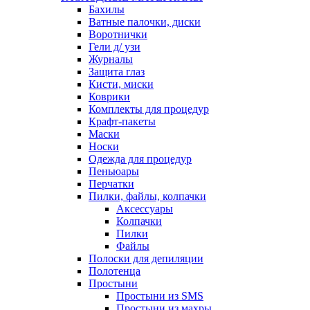
Бахилы
Ватные палочки, диски
Воротнички
Гели д/ узи
Журналы
Защита глаз
Кисти, миски
Коврики
Комплекты для процедур
Крафт-пакеты
Маски
Носки
Одежда для процедур
Пеньюары
Перчатки
Пилки, файлы, колпачки
Аксессуары
Колпачки
Пилки
Файлы
Полоски для депиляции
Полотенца
Простыни
Простыни из SMS
Простыни из махры