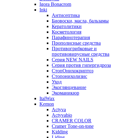
Igora Bonacrom
Inki
Антисептика
Биовоски, масла, бальзамы
Кератолитики
Косметология
Парафинотерапия
Прополисные средства
Противогрибковые и
противовирусные средства
Серия NEW NAILS
Серия против гипергидроза
СтопОнихокриптоз
Стопонихолизис
Уход
Экоглянцевание
Экоманикюр
ItalWax
Kemon
Actyva
Actyvabio
CRAMER COLOR
Cramer Tone-on-tone
Kidding
Liding