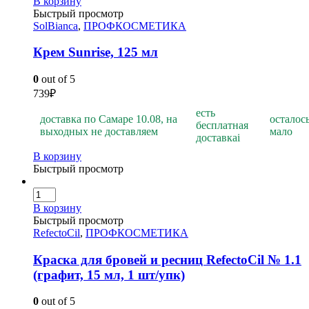
В корзину
Быстрый просмотр
SolBianca
,
ПРОФКОСМЕТИКА
Крем Sunrise, 125 мл
0
out of 5
739
₽
есть
доставка по Самаре 10.08, на
осталос
бесплатная
выходных не доставляем
мало
доставка
i
В корзину
Быстрый просмотр
В корзину
Быстрый просмотр
RefectoCil
,
ПРОФКОСМЕТИКА
Краска для бровей и ресниц RefectoCil № 1.1
(графит, 15 мл, 1 шт/упк)
0
out of 5