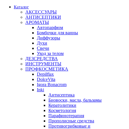
Каталог
АКСЕССУАРЫ
АНТИСЕПТИКИ
АРОМАТЫ
Автопарфюм
Бомбочки для ванны
Диффузоры
Духи
Свечи
Уход за телом
ДЕЗСРЕДСТВА
ИНСТРУМЕНТЫ
ПРОФКОСМЕТИКА
Depilflax
DolceVita
Igora Bonacrom
Inki
Антисептика
Биовоски, масла, бальзамы
Кератолитики
Косметология
Парафинотерапия
Прополисные средства
Противогрибковые и