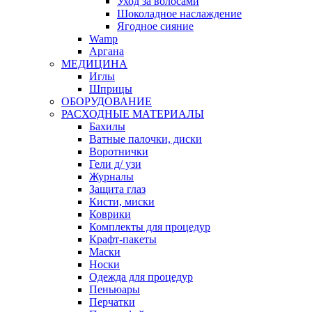
Уход за волосами
Шоколадное наслаждение
Ягодное сияние
Wamp
Аргана
МЕДИЦИНА
Иглы
Шприцы
ОБОРУДОВАНИЕ
РАСХОДНЫЕ МАТЕРИАЛЫ
Бахилы
Ватные палочки, диски
Воротнички
Гели д/ узи
Журналы
Защита глаз
Кисти, миски
Коврики
Комплекты для процедур
Крафт-пакеты
Маски
Носки
Одежда для процедур
Пеньюары
Перчатки