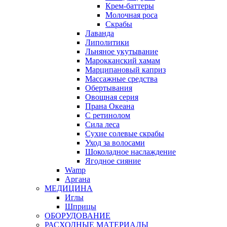
Крем-баттеры
Молочная роса
Скрабы
Лаванда
Липолитики
Льняное укутывание
Марокканский хамам
Марципановый каприз
Массажные средства
Обертывания
Овощная серия
Прана Океана
С ретинолом
Сила леса
Сухие солевые скрабы
Уход за волосами
Шоколадное наслаждение
Ягодное сияние
Wamp
Аргана
МЕДИЦИНА
Иглы
Шприцы
ОБОРУДОВАНИЕ
РАСХОДНЫЕ МАТЕРИАЛЫ