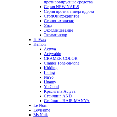
противовирусные средства
Серия NEW NAILS
Серия против гипергидроза
СтопОнихокриптоз
Стопонихолизис
Уход
Экоглянцевание
Экоманикюр
ItalWax
Kemon
Actyva
Actyvabio
CRAMER COLOR
Cramer Tone-on-tone
Kidding
Liding
NaYo
Unamy
Yo Cond
Краситель Actyva
Стайлинг AND
Стайлинг HAIR MANYA
Le Nom
Levissime
Ms.Nails