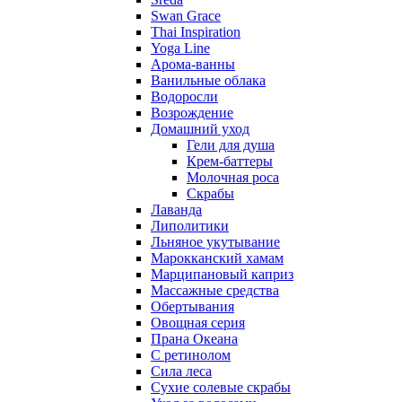
Swan Grace
Thai Inspiration
Yoga Line
Арома-ванны
Ванильные облака
Водоросли
Возрождение
Домашний уход
Гели для душа
Крем-баттеры
Молочная роса
Скрабы
Лаванда
Липолитики
Льняное укутывание
Марокканский хамам
Марципановый каприз
Массажные средства
Обертывания
Овощная серия
Прана Океана
С ретинолом
Сила леса
Сухие солевые скрабы