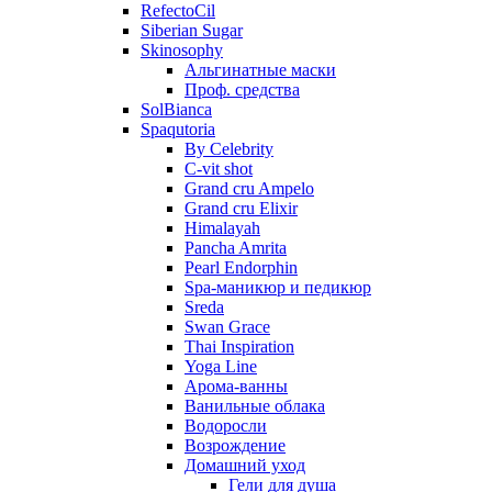
RefectoCil
Siberian Sugar
Skinosophy
Альгинатные маски
Проф. средства
SolBianca
Spaqutoria
By Celebrity
C-vit shot
Grand cru Ampelo
Grand сru Elixir
Himalayah
Pancha Amrita
Pearl Endorphin
Spa-маникюр и педикюр
Sreda
Swan Grace
Thai Inspiration
Yoga Line
Арома-ванны
Ванильные облака
Водоросли
Возрождение
Домашний уход
Гели для душа