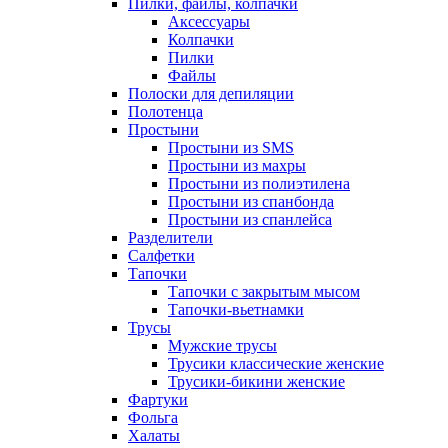
Пилки, файлы, колпачки
Аксессуары
Колпачки
Пилки
Файлы
Полоски для депиляции
Полотенца
Простыни
Простыни из SMS
Простыни из махры
Простыни из полиэтилена
Простыни из спанбонда
Простыни из спанлейса
Разделители
Салфетки
Тапочки
Тапочки с закрытым мысом
Тапочки-вьетнамки
Трусы
Мужские трусы
Трусики классические женские
Трусики-бикини женские
Фартуки
Фольга
Халаты