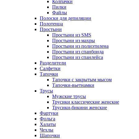
Колпачки
Пилки
Файлы
Полоски для депиляции
Полотенца
Простыни
Простыни из SMS
Простыни из махры
Простыни из полиэтилена
Простыни из спанбонда
Простыни из спанлейса
Разделители
Салфетки
Тапочки
Тапочки с закрытым мысом
Тапочки-вьетнамки
Трусы
Мужские трусы
Трусики классические женские
Трусики-бикини женские
Фартуки
Фольга
Халаты
Чехлы
Шапочки