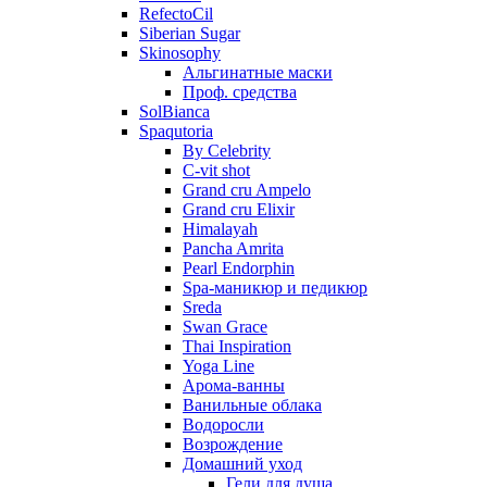
RefectoCil
Siberian Sugar
Skinosophy
Альгинатные маски
Проф. средства
SolBianca
Spaqutoria
By Celebrity
C-vit shot
Grand cru Ampelo
Grand сru Elixir
Himalayah
Pancha Amrita
Pearl Endorphin
Spa-маникюр и педикюр
Sreda
Swan Grace
Thai Inspiration
Yoga Line
Арома-ванны
Ванильные облака
Водоросли
Возрождение
Домашний уход
Гели для душа