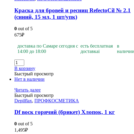
Краска для бровей и ресниц RefectoCil № 2.1
(синий, 15 мл, 1 шт/упк)
0
out of 5
675
₽
доставка по Самаре сегодня с
есть бесплатная
в
14:00 до 18:00
доставка
i
наличи
В корзину
Быстрый просмотр
Нет в наличии
Читать далее
Быстрый просмотр
Depilflax
,
ПРОФКОСМЕТИКА
Df воск горячий (брикет) Хлопок, 1 кг
0
out of 5
1,495
₽