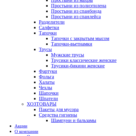
Простыни из махры
Простыни из полиэтилена
Простыни из спанбонда
Простыни из спанлейса
Разделители
Салфетки
Тапочки
Тапочки с закрытым мысом
Тапочки-вьетнамки
Трусы
Мужские трусы
Трусики классические женские
Трусики-бикини женские
Фартуки
Фольга
Халаты
Чехлы
Шапочки
Шпатели
ХОЗТОВАРЫ
Пакеты для мусора
Средства гигиены
Шампуни и бальзамы
Акции
О компании