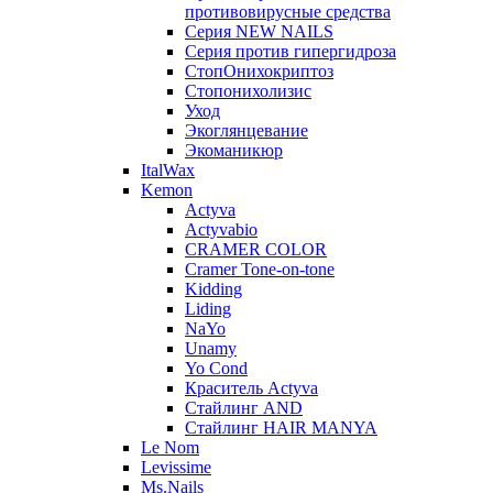
противовирусные средства
Серия NEW NAILS
Серия против гипергидроза
СтопОнихокриптоз
Стопонихолизис
Уход
Экоглянцевание
Экоманикюр
ItalWax
Kemon
Actyva
Actyvabio
CRAMER COLOR
Cramer Tone-on-tone
Kidding
Liding
NaYo
Unamy
Yo Cond
Краситель Actyva
Стайлинг AND
Стайлинг HAIR MANYA
Le Nom
Levissime
Ms.Nails