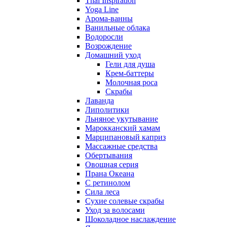
Thai Inspiration
Yoga Line
Арома-ванны
Ванильные облака
Водоросли
Возрождение
Домашний уход
Гели для душа
Крем-баттеры
Молочная роса
Скрабы
Лаванда
Липолитики
Льняное укутывание
Марокканский хамам
Марципановый каприз
Массажные средства
Обертывания
Овощная серия
Прана Океана
С ретинолом
Сила леса
Сухие солевые скрабы
Уход за волосами
Шоколадное наслаждение