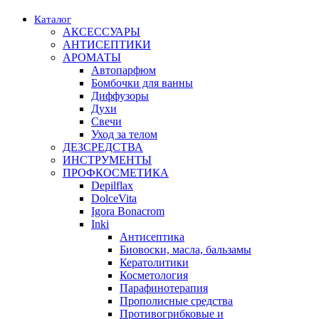
Каталог
АКСЕССУАРЫ
АНТИСЕПТИКИ
АРОМАТЫ
Автопарфюм
Бомбочки для ванны
Диффузоры
Духи
Свечи
Уход за телом
ДЕЗСРЕДСТВА
ИНСТРУМЕНТЫ
ПРОФКОСМЕТИКА
Depilflax
DolceVita
Igora Bonacrom
Inki
Антисептика
Биовоски, масла, бальзамы
Кератолитики
Косметология
Парафинотерапия
Прополисные средства
Противогрибковые и