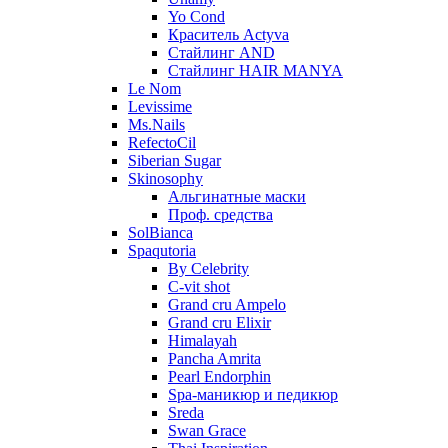
Yo Cond
Краситель Actyva
Стайлинг AND
Стайлинг HAIR MANYA
Le Nom
Levissime
Ms.Nails
RefectoCil
Siberian Sugar
Skinosophy
Альгинатные маски
Проф. средства
SolBianca
Spaqutoria
By Celebrity
C-vit shot
Grand cru Ampelo
Grand сru Elixir
Himalayah
Pancha Amrita
Pearl Endorphin
Spa-маникюр и педикюр
Sreda
Swan Grace