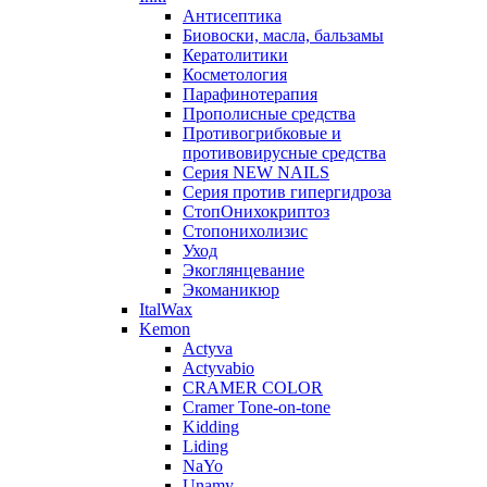
Антисептика
Биовоски, масла, бальзамы
Кератолитики
Косметология
Парафинотерапия
Прополисные средства
Противогрибковые и
противовирусные средства
Серия NEW NAILS
Серия против гипергидроза
СтопОнихокриптоз
Стопонихолизис
Уход
Экоглянцевание
Экоманикюр
ItalWax
Kemon
Actyva
Actyvabio
CRAMER COLOR
Cramer Tone-on-tone
Kidding
Liding
NaYo
Unamy