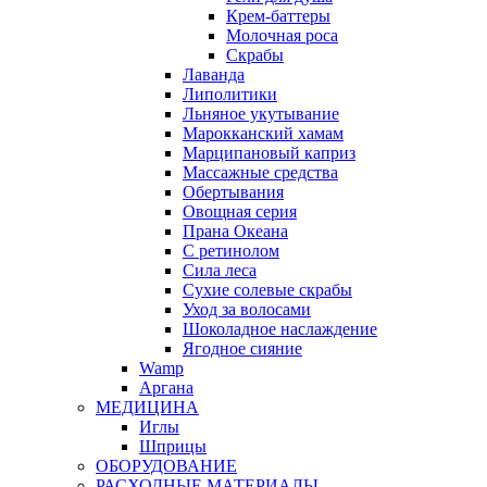
Крем-баттеры
Молочная роса
Скрабы
Лаванда
Липолитики
Льняное укутывание
Марокканский хамам
Марципановый каприз
Массажные средства
Обертывания
Овощная серия
Прана Океана
С ретинолом
Сила леса
Сухие солевые скрабы
Уход за волосами
Шоколадное наслаждение
Ягодное сияние
Wamp
Аргана
МЕДИЦИНА
Иглы
Шприцы
ОБОРУДОВАНИЕ
РАСХОДНЫЕ МАТЕРИАЛЫ