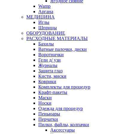
Ягодное сияние
Wamp
Аргана
МЕДИЦИНА
Иглы
Шприцы
ОБОРУДОВАНИЕ
РАСХОДНЫЕ МАТЕРИАЛЫ
Бахилы
Ватные палочки, диски
Воротнички
Гели д/ узи
Журналы
Защита глаз
Кисти, миски
Коврики
Комплекты для процедур
Крафт-пакеты
Маски
Носки
Одежда для процедур
Пеньюары
Перчатки
Пилки, файлы, колпачки
Аксессуары