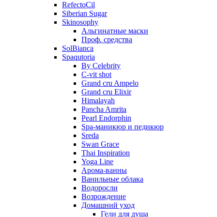
RefectoCil
Siberian Sugar
Skinosophy
Альгинатные маски
Проф. средства
SolBianca
Spaqutoria
By Celebrity
C-vit shot
Grand cru Ampelo
Grand сru Elixir
Himalayah
Pancha Amrita
Pearl Endorphin
Spa-маникюр и педикюр
Sreda
Swan Grace
Thai Inspiration
Yoga Line
Арома-ванны
Ванильные облака
Водоросли
Возрождение
Домашний уход
Гели для душа