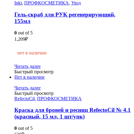
Inki
,
ПРОФКОСМЕТИКА
,
Уход
Гель-скраб для РУК регенерирующий,
155мл
0
out of 5
1,209
₽
нет в наличии
Читать далее
Быстрый просмотр
Нет в наличии
Читать далее
Быстрый просмотр
RefectoCil
,
ПРОФКОСМЕТИКА
Краска для бровей и ресниц RefectoCil № 4.1
(красный, 15 мл, 1 шт/упк)
0
out of 5