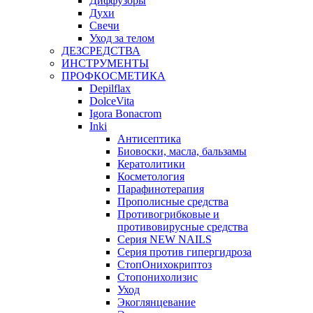
Диффузоры
Духи
Свечи
Уход за телом
ДЕЗСРЕДСТВА
ИНСТРУМЕНТЫ
ПРОФКОСМЕТИКА
Depilflax
DolceVita
Igora Bonacrom
Inki
Антисептика
Биовоски, масла, бальзамы
Кератолитики
Косметология
Парафинотерапия
Прополисные средства
Противогрибковые и
противовирусные средства
Серия NEW NAILS
Серия против гипергидроза
СтопОнихокриптоз
Стопонихолизис
Уход
Экоглянцевание