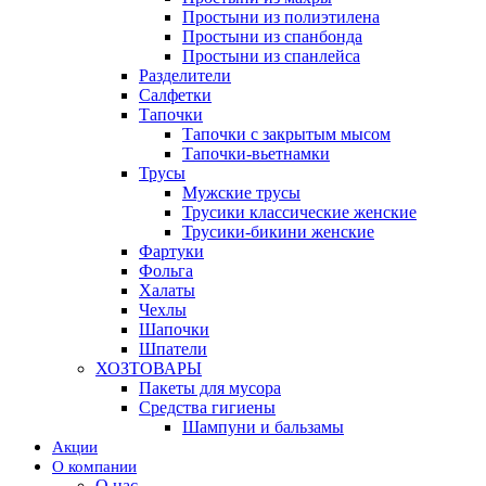
Простыни из полиэтилена
Простыни из спанбонда
Простыни из спанлейса
Разделители
Салфетки
Тапочки
Тапочки с закрытым мысом
Тапочки-вьетнамки
Трусы
Мужские трусы
Трусики классические женские
Трусики-бикини женские
Фартуки
Фольга
Халаты
Чехлы
Шапочки
Шпатели
ХОЗТОВАРЫ
Пакеты для мусора
Средства гигиены
Шампуни и бальзамы
Акции
О компании
О нас