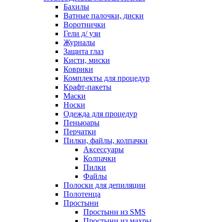
Бахилы
Ватные палочки, диски
Воротнички
Гели д/ узи
Журналы
Защита глаз
Кисти, миски
Коврики
Комплекты для процедур
Крафт-пакеты
Маски
Носки
Одежда для процедур
Пеньюары
Перчатки
Пилки, файлы, колпачки
Аксессуары
Колпачки
Пилки
Файлы
Полоски для депиляции
Полотенца
Простыни
Простыни из SMS
Простыни из махры