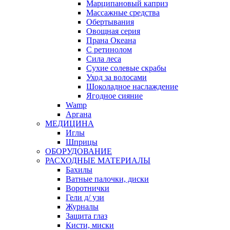
Марципановый каприз
Массажные средства
Обертывания
Овощная серия
Прана Океана
С ретинолом
Сила леса
Сухие солевые скрабы
Уход за волосами
Шоколадное наслаждение
Ягодное сияние
Wamp
Аргана
МЕДИЦИНА
Иглы
Шприцы
ОБОРУДОВАНИЕ
РАСХОДНЫЕ МАТЕРИАЛЫ
Бахилы
Ватные палочки, диски
Воротнички
Гели д/ узи
Журналы
Защита глаз
Кисти, миски