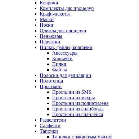
Коврики
Комплекты для процедур
Крафт-пакеты
Маски
Носки
Одежда для процедур
Пеньюары
Перчатки
Пилки, файлы, колпачки
Аксессуары
Колпачки
Пилки
Файлы
Полоски для депиляции
Полотенца
Простыни
Простыни из SMS
Простыни из махры
Простыни из полиэтилена
Простыни из спанбонда
Простыни из спанлейса
Разделители
Салфетки
Тапочки
Тапочки с закрытым мысом