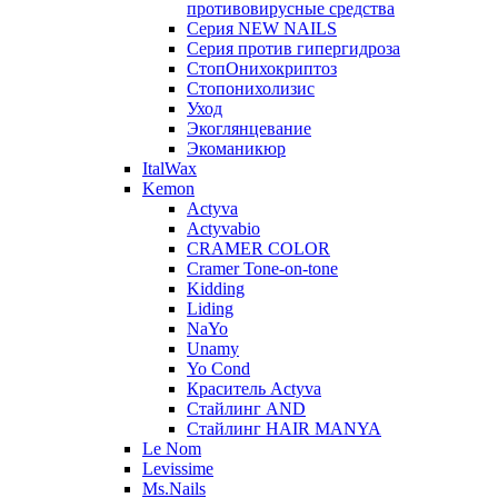
противовирусные средства
Серия NEW NAILS
Серия против гипергидроза
СтопОнихокриптоз
Стопонихолизис
Уход
Экоглянцевание
Экоманикюр
ItalWax
Kemon
Actyva
Actyvabio
CRAMER COLOR
Cramer Tone-on-tone
Kidding
Liding
NaYo
Unamy
Yo Cond
Краситель Actyva
Стайлинг AND
Стайлинг HAIR MANYA
Le Nom
Levissime
Ms.Nails