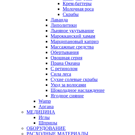
Крем-баттеры
Молочная роса
Скрабы
Лаванда
Липолитики
Льняное укутывание
Марокканский хамам
Марципановый каприз
Массажные средства
Обертывания
Овощная серия
Прана Океана
С ретинолом
Сила леса
Сухие солевые скрабы
Уход за волосами
Шоколадное наслаждение
Ягодное сияние
Wamp
Аргана
МЕДИЦИНА
Иглы
Шприцы
ОБОРУДОВАНИЕ
РАСХОДНЫЕ МАТЕРИАЛЫ