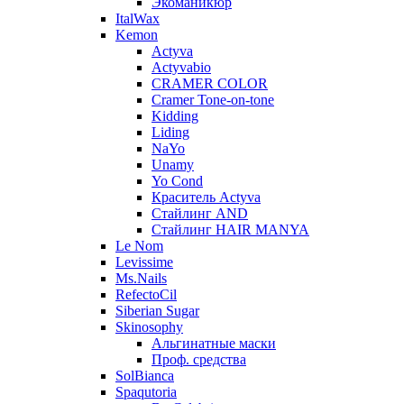
Экоманикюр
ItalWax
Kemon
Actyva
Actyvabio
CRAMER COLOR
Cramer Tone-on-tone
Kidding
Liding
NaYo
Unamy
Yo Cond
Краситель Actyva
Стайлинг AND
Стайлинг HAIR MANYA
Le Nom
Levissime
Ms.Nails
RefectoCil
Siberian Sugar
Skinosophy
Альгинатные маски
Проф. средства
SolBianca
Spaqutoria