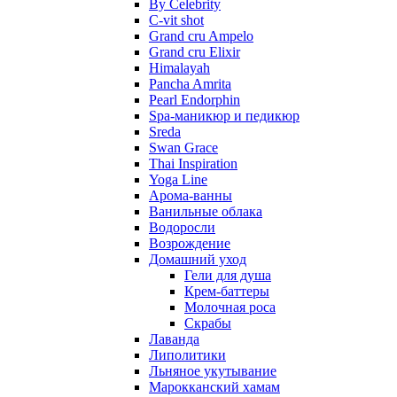
By Celebrity
C-vit shot
Grand cru Ampelo
Grand сru Elixir
Himalayah
Pancha Amrita
Pearl Endorphin
Spa-маникюр и педикюр
Sreda
Swan Grace
Thai Inspiration
Yoga Line
Арома-ванны
Ванильные облака
Водоросли
Возрождение
Домашний уход
Гели для душа
Крем-баттеры
Молочная роса
Скрабы
Лаванда
Липолитики
Льняное укутывание
Марокканский хамам