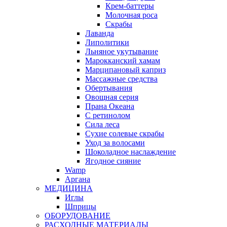
Крем-баттеры
Молочная роса
Скрабы
Лаванда
Липолитики
Льняное укутывание
Марокканский хамам
Марципановый каприз
Массажные средства
Обертывания
Овощная серия
Прана Океана
С ретинолом
Сила леса
Сухие солевые скрабы
Уход за волосами
Шоколадное наслаждение
Ягодное сияние
Wamp
Аргана
МЕДИЦИНА
Иглы
Шприцы
ОБОРУДОВАНИЕ
РАСХОДНЫЕ МАТЕРИАЛЫ