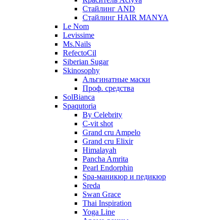
Стайлинг AND
Стайлинг HAIR MANYA
Le Nom
Levissime
Ms.Nails
RefectoCil
Siberian Sugar
Skinosophy
Альгинатные маски
Проф. средства
SolBianca
Spaqutoria
By Celebrity
C-vit shot
Grand cru Ampelo
Grand сru Elixir
Himalayah
Pancha Amrita
Pearl Endorphin
Spa-маникюр и педикюр
Sreda
Swan Grace
Thai Inspiration
Yoga Line