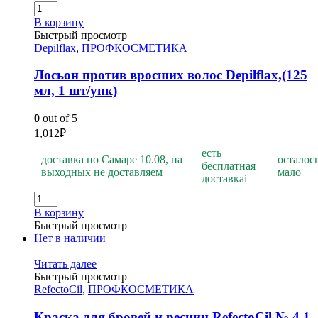
В корзину
Быстрый просмотр
Depilflax
,
ПРОФКОСМЕТИКА
Лосьон против вросших волос Depilflах,(125
мл, 1 шт/упк)
0
out of 5
1,012
₽
есть
доставка по Самаре 10.08, на
осталос
бесплатная
выходных не доставляем
мало
доставка
i
В корзину
Быстрый просмотр
Нет в наличии
Читать далее
Быстрый просмотр
RefectoCil
,
ПРОФКОСМЕТИКА
Краска для бровей и ресниц RefectoCil № 4.1