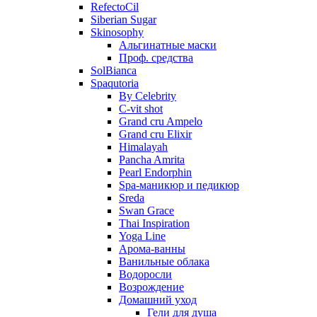
RefectoCil
Siberian Sugar
Skinosophy
Альгинатные маски
Проф. средства
SolBianca
Spaqutoria
By Celebrity
C-vit shot
Grand cru Ampelo
Grand сru Elixir
Himalayah
Pancha Amrita
Pearl Endorphin
Spa-маникюр и педикюр
Sreda
Swan Grace
Thai Inspiration
Yoga Line
Арома-ванны
Ванильные облака
Водоросли
Возрождение
Домашний уход
Гели для душа