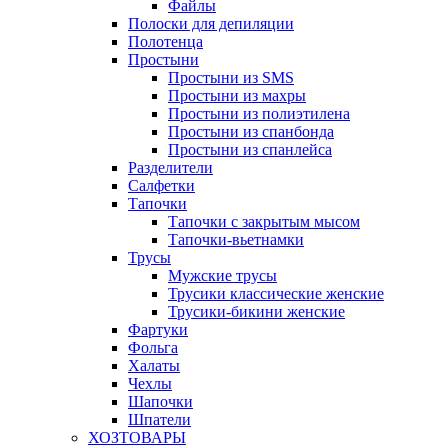
Файлы
Полоски для депиляции
Полотенца
Простыни
Простыни из SMS
Простыни из махры
Простыни из полиэтилена
Простыни из спанбонда
Простыни из спанлейса
Разделители
Салфетки
Тапочки
Тапочки с закрытым мысом
Тапочки-вьетнамки
Трусы
Мужские трусы
Трусики классические женские
Трусики-бикини женские
Фартуки
Фольга
Халаты
Чехлы
Шапочки
Шпатели
ХОЗТОВАРЫ