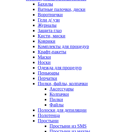
Бахилы
Ватные палочки, диски
Воротнички
Гели д/ узи
Журналы
Защита глаз
Кисти, миски
Коврики
Комплекты для процедур
Крафт-пакеты
Маски
Носки
Одежда для процедур
Пеньюары
Перчатки
Пилки, файлы, колпачки
Аксессуары
Колпачки
Пилки
Файлы
Полоски для депиляции
Полотенца
Простыни
Простыни из SMS
Простыни из махры