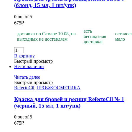
(блонд, 15 мл, 1 шт/упк)
0
out of 5
675
₽
есть
доставка по Самаре 10.08, на
осталос
бесплатная
выходных не доставляем
мало
доставка
i
В корзину
Быстрый просмотр
Нет в наличии
Читать далее
Быстрый просмотр
RefectoCil
,
ПРОФКОСМЕТИКА
Краска для бровей и ресниц RefectoCil № 1
(черный, 15 мл, 1 шт/упк)
0
out of 5
675
₽