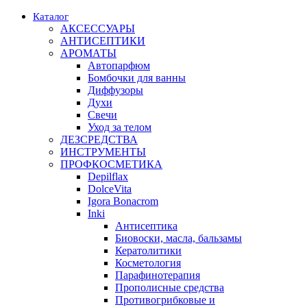
Каталог
АКСЕССУАРЫ
АНТИСЕПТИКИ
АРОМАТЫ
Автопарфюм
Бомбочки для ванны
Диффузоры
Духи
Свечи
Уход за телом
ДЕЗСРЕДСТВА
ИНСТРУМЕНТЫ
ПРОФКОСМЕТИКА
Depilflax
DolceVita
Igora Bonacrom
Inki
Антисептика
Биовоски, масла, бальзамы
Кератолитики
Косметология
Парафинотерапия
Прополисные средства
Противогрибковые и