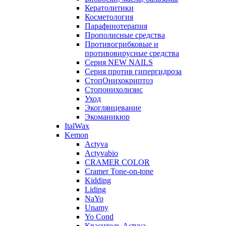
Кератолитики
Косметология
Парафинотерапия
Прополисные средства
Противогрибковые и
противовирусные средства
Серия NEW NAILS
Серия против гипергидроза
СтопОнихокриптоз
Стопонихолизис
Уход
Экоглянцевание
Экоманикюр
ItalWax
Kemon
Actyva
Actyvabio
CRAMER COLOR
Cramer Tone-on-tone
Kidding
Liding
NaYo
Unamy
Yo Cond
Краситель Actyva