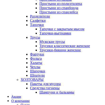
Простыни из полиэтилена
Простыни из спанбонда
Простыни из спанлейса
Разделители
Салфетки
Тапочки
Тапочки с закрытым мысом
Тапочки-вьетнамки
Трусы
Мужские трусы
Трусики классические женские
Трусики-бикини женские
Фартуки
Фольга
Халаты
Чехлы
Шапочки
Шпатели
ХОЗТОВАРЫ
Пакеты для мусора
Средства гигиены
Шампуни и бальзамы
Акции
О компании
О нас