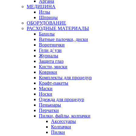
Аргана
МЕДИЦИНА
Иглы
Шприцы
ОБОРУДОВАНИЕ
РАСХОДНЫЕ МАТЕРИАЛЫ
Бахилы
Ватные палочки, диски
Воротнички
Гели д/ узи
Журналы
Защита глаз
Кисти, миски
Коврики
Комплекты для процедур
Крафт-пакеты
Маски
Носки
Одежда для процедур
Пеньюары
Перчатки
Пилки, файлы, колпачки
Аксессуары
Колпачки
Пилки