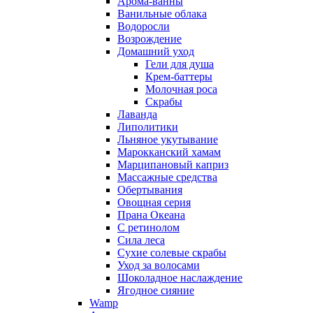
Арома-ванны
Ванильные облака
Водоросли
Возрождение
Домашний уход
Гели для душа
Крем-баттеры
Молочная роса
Скрабы
Лаванда
Липолитики
Льняное укутывание
Марокканский хамам
Марципановый каприз
Массажные средства
Обертывания
Овощная серия
Прана Океана
С ретинолом
Сила леса
Сухие солевые скрабы
Уход за волосами
Шоколадное наслаждение
Ягодное сияние
Wamp