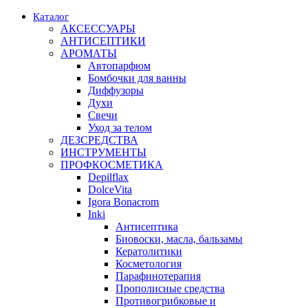
Каталог
АКСЕССУАРЫ
АНТИСЕПТИКИ
АРОМАТЫ
Автопарфюм
Бомбочки для ванны
Диффузоры
Духи
Свечи
Уход за телом
ДЕЗСРЕДСТВА
ИНСТРУМЕНТЫ
ПРОФКОСМЕТИКА
Depilflax
DolceVita
Igora Bonacrom
Inki
Антисептика
Биовоски, масла, бальзамы
Кератолитики
Косметология
Парафинотерапия
Прополисные средства
Противогрибковые и