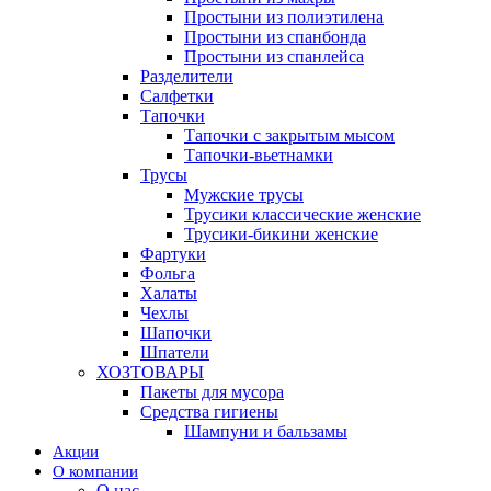
Простыни из полиэтилена
Простыни из спанбонда
Простыни из спанлейса
Разделители
Салфетки
Тапочки
Тапочки с закрытым мысом
Тапочки-вьетнамки
Трусы
Мужские трусы
Трусики классические женские
Трусики-бикини женские
Фартуки
Фольга
Халаты
Чехлы
Шапочки
Шпатели
ХОЗТОВАРЫ
Пакеты для мусора
Средства гигиены
Шампуни и бальзамы
Акции
О компании
О нас