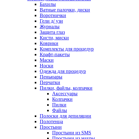
Бахилы
Ватные палочки, диски
Воротнички
Гели д/ узи
Журналы
Защита глаз
Кисти, миски
Коврики
Комплекты для процедур
Крафт-пакеты
Маски
Носки
Одежда для процедур
Пеньюары
Перчатки
Пилки, файлы, колпачки
Аксессуары
Колпачки
Пилки
Файлы
Полоски для депиляции
Полотенца
Простыни
Простыни из SMS
Простыни из махры