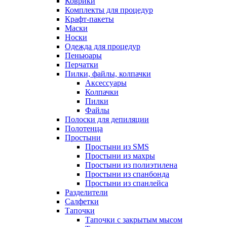
Коврики
Комплекты для процедур
Крафт-пакеты
Маски
Носки
Одежда для процедур
Пеньюары
Перчатки
Пилки, файлы, колпачки
Аксессуары
Колпачки
Пилки
Файлы
Полоски для депиляции
Полотенца
Простыни
Простыни из SMS
Простыни из махры
Простыни из полиэтилена
Простыни из спанбонда
Простыни из спанлейса
Разделители
Салфетки
Тапочки
Тапочки с закрытым мысом