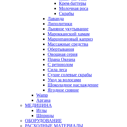
Крем-баттеры
Молочная роса
Скрабы
Лаванда
Липолитики
Льняное укутывание
Марокканский хамам
Марципановый каприз
Массажные средства
Обертывания
Овощная серия
Прана Океана
С ретинолом
Сила леса
Сухие солевые скрабы
Уход за волосами
Шоколадное наслаждение
Ягодное сияние
Wamp
Аргана
МЕДИЦИНА
Иглы
Шприцы
ОБОРУДОВАНИЕ
РАСХОДНЫЕ МАТЕРИАЛЫ