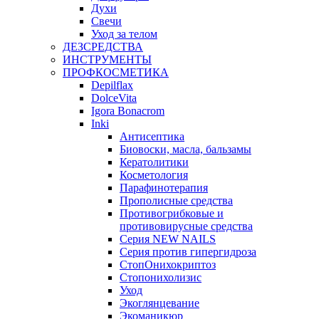
Духи
Свечи
Уход за телом
ДЕЗСРЕДСТВА
ИНСТРУМЕНТЫ
ПРОФКОСМЕТИКА
Depilflax
DolceVita
Igora Bonacrom
Inki
Антисептика
Биовоски, масла, бальзамы
Кератолитики
Косметология
Парафинотерапия
Прополисные средства
Противогрибковые и
противовирусные средства
Серия NEW NAILS
Серия против гипергидроза
СтопОнихокриптоз
Стопонихолизис
Уход
Экоглянцевание
Экоманикюр