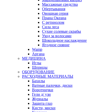
Массажные средства
Обертывания
Овощная серия
Прана Океана
С ретинолом
Сила леса
Сухие солевые скрабы
Уход за волосами
Шоколадное наслаждение
Ягодное сияние
Wamp
Аргана
МЕДИЦИНА
Иглы
Шприцы
ОБОРУДОВАНИЕ
РАСХОДНЫЕ МАТЕРИАЛЫ
Бахилы
Ватные палочки, диски
Воротнички
Гели д/ узи
Журналы
Защита глаз
Кисти, миски