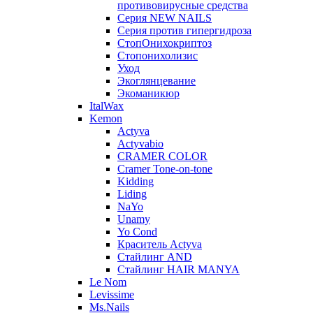
противовирусные средства
Серия NEW NAILS
Серия против гипергидроза
СтопОнихокриптоз
Стопонихолизис
Уход
Экоглянцевание
Экоманикюр
ItalWax
Kemon
Actyva
Actyvabio
CRAMER COLOR
Cramer Tone-on-tone
Kidding
Liding
NaYo
Unamy
Yo Cond
Краситель Actyva
Стайлинг AND
Стайлинг HAIR MANYA
Le Nom
Levissime
Ms.Nails