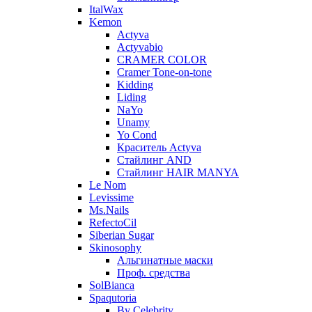
ItalWax
Kemon
Actyva
Actyvabio
CRAMER COLOR
Cramer Tone-on-tone
Kidding
Liding
NaYo
Unamy
Yo Cond
Краситель Actyva
Стайлинг AND
Стайлинг HAIR MANYA
Le Nom
Levissime
Ms.Nails
RefectoCil
Siberian Sugar
Skinosophy
Альгинатные маски
Проф. средства
SolBianca
Spaqutoria
By Celebrity