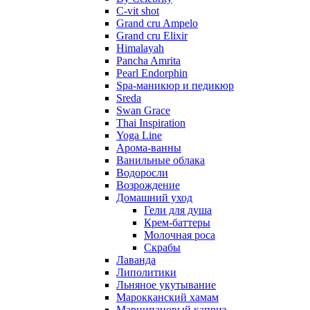
C-vit shot
Grand cru Ampelo
Grand сru Elixir
Himalayah
Pancha Amrita
Pearl Endorphin
Spa-маникюр и педикюр
Sreda
Swan Grace
Thai Inspiration
Yoga Line
Арома-ванны
Ванильные облака
Водоросли
Возрождение
Домашний уход
Гели для душа
Крем-баттеры
Молочная роса
Скрабы
Лаванда
Липолитики
Льняное укутывание
Марокканский хамам
Марципановый каприз