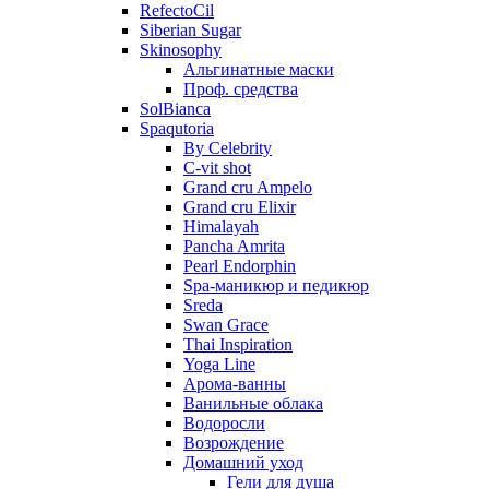
RefectoCil
Siberian Sugar
Skinosophy
Альгинатные маски
Проф. средства
SolBianca
Spaqutoria
By Celebrity
C-vit shot
Grand cru Ampelo
Grand сru Elixir
Himalayah
Pancha Amrita
Pearl Endorphin
Spa-маникюр и педикюр
Sreda
Swan Grace
Thai Inspiration
Yoga Line
Арома-ванны
Ванильные облака
Водоросли
Возрождение
Домашний уход
Гели для душа