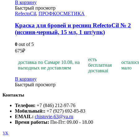
В корзину
Быстрый просмотр
RefectoCil
,
ПРОФКОСМЕТИКА
Краска для бровей и ресниц RefectoCil № 2
(иссиня-черный, 15 мл, 1 шт/упк)
0
out of 5
675
₽
есть
доставка по Самаре 10.08, на
осталос
бесплатная
выходных не доставляем
мало
доставка
i
В корзину
Быстрый просмотр
Контакты
Телефон:
+7 (846) 212-97-76
Мобильный::
+7 (927) 692-85-83
EMAIL:
chistovie-63@ya.ru
Время работы:
Пн-Пт: 09.00 - 18.00
VK