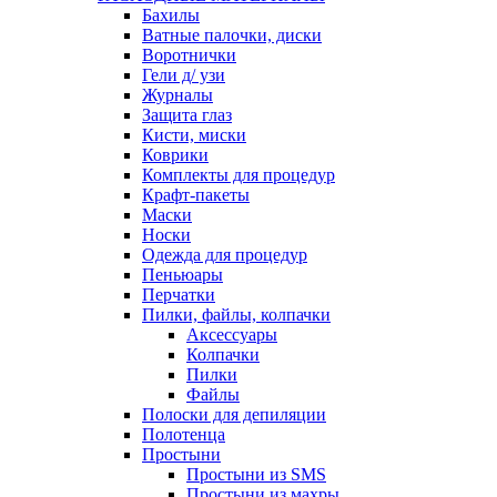
Бахилы
Ватные палочки, диски
Воротнички
Гели д/ узи
Журналы
Защита глаз
Кисти, миски
Коврики
Комплекты для процедур
Крафт-пакеты
Маски
Носки
Одежда для процедур
Пеньюары
Перчатки
Пилки, файлы, колпачки
Аксессуары
Колпачки
Пилки
Файлы
Полоски для депиляции
Полотенца
Простыни
Простыни из SMS
Простыни из махры