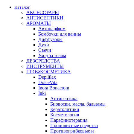
Каталог
АКСЕССУАРЫ
АНТИСЕПТИКИ
АРОМАТЫ
Автопарфюм
Бомбочки для ванны
Диффузоры
Духи
Свечи
Уход за телом
ДЕЗСРЕДСТВА
ИНСТРУМЕНТЫ
ПРОФКОСМЕТИКА
Depilflax
DolceVita
Igora Bonacrom
Inki
Антисептика
Биовоски, масла, бальзамы
Кератолитики
Косметология
Парафинотерапия
Прополисные средства
Противогрибковые и