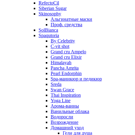
RefectoCil
Siberian Sugar
Skinosophy
Альгинатные маски
Проф. средства
SolBianca
Spaqutoria
By Celebrity
C-vit shot
Grand cru Ampelo
Grand сru Elixir
Himalayah
Pancha Amrita
Pearl Endorphin
Spa-маникюр и педикюр
Sreda
Swan Grace
Thai Inspiration
Yoga Line
Арома-ванны
Ванильные облака
Водоросли
Возрождение
Домашний уход
Гели для душа