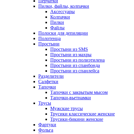
Перчатки
Пилки, файлы, колпачки
Аксессуары
Колпачки
Пилки
Файлы
Полоски для депиляции
Полотенца
Простыни
Простыни из SMS
Простыни из махры
Простыни из полиэтилена
Простыни из спанбонда
Простыни из спанлейса
Разделители
Салфетки
Тапочки
Тапочки с закрытым мысом
Тапочки-вьетнамки
Трусы
Мужские трусы
Трусики классические женские
Трусики-бикини женские
Фартуки
Фольга