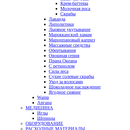
Крем-баттеры
Молочная роса
Скрабы
Лаванда
Липолитики
Льняное укутывание
Марокканский хамам
Марципановый каприз
Массажные средства
Обертывания
Овощная серия
Прана Океана
С ретинолом
Сила леса
Сухие солевые скрабы
Уход за волосами
Шоколадное наслаждение
Ягодное сияние
Wamp
Аргана
МЕДИЦИНА
Иглы
Шприцы
ОБОРУДОВАНИЕ
РАСХОДНЫЕ МАТЕРИАЛЫ