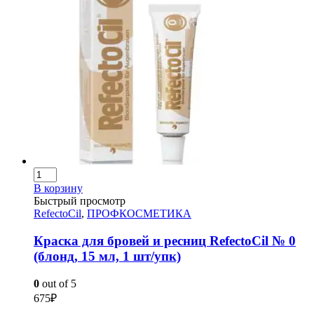
В корзину
Быстрый просмотр
RefectoCil
,
ПРОФКОСМЕТИКА
Краска для бровей и ресниц RefectoCil № 0
(блонд, 15 мл, 1 шт/упк)
0
out of 5
675
₽