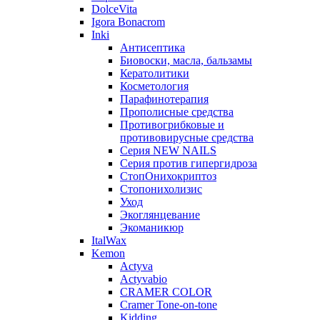
DolceVita
Igora Bonacrom
Inki
Антисептика
Биовоски, масла, бальзамы
Кератолитики
Косметология
Парафинотерапия
Прополисные средства
Противогрибковые и
противовирусные средства
Серия NEW NAILS
Серия против гипергидроза
СтопОнихокриптоз
Стопонихолизис
Уход
Экоглянцевание
Экоманикюр
ItalWax
Kemon
Actyva
Actyvabio
CRAMER COLOR
Cramer Tone-on-tone
Kidding