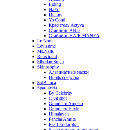
Liding
NaYo
Unamy
Yo Cond
Краситель Actyva
Стайлинг AND
Стайлинг HAIR MANYA
Le Nom
Levissime
Ms.Nails
RefectoCil
Siberian Sugar
Skinosophy
Альгинатные маски
Проф. средства
SolBianca
Spaqutoria
By Celebrity
C-vit shot
Grand cru Ampelo
Grand сru Elixir
Himalayah
Pancha Amrita
Pearl Endorphin
Spa-маникюр и педикюр