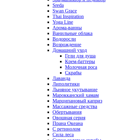
Sreda
Swan Grace
Thai Inspiration
Yoga Line
Арома-ванны
Ванильные облака
Водоросли
Возрождение
Домашний уход
Гели для душа
Крем-баттеры
Молочная роса
Скрабы
Лаванда
Липолитики
Льняное укутывание
Марокканский хамам
Марципановый каприз
Массажные средства
Обертывания
Овощная серия
Прана Океана
С ретинолом
Сила леса