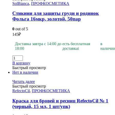
SolBianca
,
ПРОФКОСМЕТИКА
Стикини для защиты груди и родинок
Фольга 16мкр, золотой, 50пар
0
out of 5
145
₽
Доставка завтра с 14:00 до
есть бесплатная
в
18:00
доставка
i
наличи
В корзину
Быстрый просмотр
Нет в наличии
Читать далее
Быстрый просмотр
RefectoCil
,
ПРОФКОСМЕТИКА
Краска для бровей и ресниц RefectoCil № 1
(черный, 15 мл, 1 шт/упк)