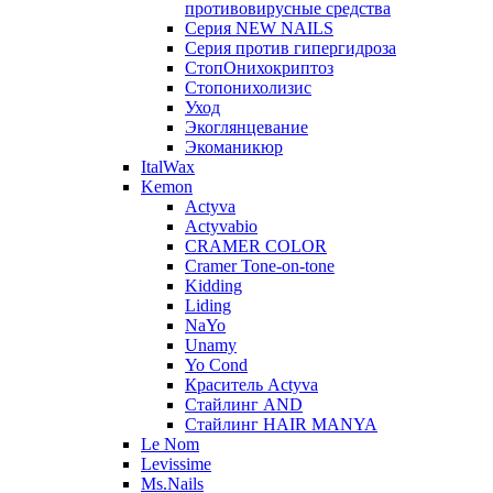
противовирусные средства
Серия NEW NAILS
Серия против гипергидроза
СтопОнихокриптоз
Стопонихолизис
Уход
Экоглянцевание
Экоманикюр
ItalWax
Kemon
Actyva
Actyvabio
CRAMER COLOR
Cramer Tone-on-tone
Kidding
Liding
NaYo
Unamy
Yo Cond
Краситель Actyva
Стайлинг AND
Стайлинг HAIR MANYA
Le Nom
Levissime
Ms.Nails