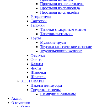
Простыни из полиэтилена
Простыни из спанбонда
Простыни из спанлейса
Разделители
Салфетки
Тапочки
Тапочки с закрытым мысом
Тапочки-вьетнамки
Трусы
Мужские трусы
Трусики классические женские
Трусики-бикини женские
Фартуки
Фольга
Халаты
Чехлы
Шапочки
Шпатели
ХОЗТОВАРЫ
Пакеты для мусора
Средства гигиены
Шампуни и бальзамы
Акции
О компании
О нас