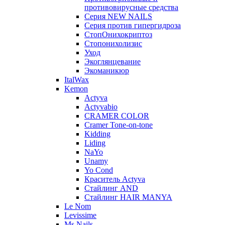
противовирусные средства
Серия NEW NAILS
Серия против гипергидроза
СтопОнихокриптоз
Стопонихолизис
Уход
Экоглянцевание
Экоманикюр
ItalWax
Kemon
Actyva
Actyvabio
CRAMER COLOR
Cramer Tone-on-tone
Kidding
Liding
NaYo
Unamy
Yo Cond
Краситель Actyva
Стайлинг AND
Стайлинг HAIR MANYA
Le Nom
Levissime
Ms.Nails