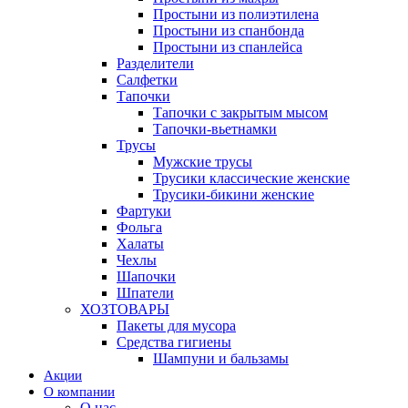
Простыни из полиэтилена
Простыни из спанбонда
Простыни из спанлейса
Разделители
Салфетки
Тапочки
Тапочки с закрытым мысом
Тапочки-вьетнамки
Трусы
Мужские трусы
Трусики классические женские
Трусики-бикини женские
Фартуки
Фольга
Халаты
Чехлы
Шапочки
Шпатели
ХОЗТОВАРЫ
Пакеты для мусора
Средства гигиены
Шампуни и бальзамы
Акции
О компании
О нас