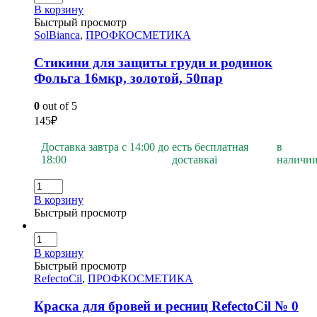
В корзину
Быстрый просмотр
SolBianca
,
ПРОФКОСМЕТИКА
Стикини для защиты груди и родинок
Фольга 16мкр, золотой, 50пар
0
out of 5
145
₽
Доставка завтра с 14:00 до
есть бесплатная
в
18:00
доставка
i
наличи
В корзину
Быстрый просмотр
В корзину
Быстрый просмотр
RefectoCil
,
ПРОФКОСМЕТИКА
Краска для бровей и ресниц RefectoCil № 0