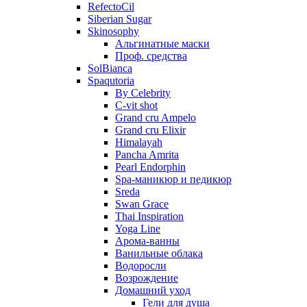
RefectoCil
Siberian Sugar
Skinosophy
Альгинатные маски
Проф. средства
SolBianca
Spaqutoria
By Celebrity
C-vit shot
Grand cru Ampelo
Grand сru Elixir
Himalayah
Pancha Amrita
Pearl Endorphin
Spa-маникюр и педикюр
Sreda
Swan Grace
Thai Inspiration
Yoga Line
Арома-ванны
Ванильные облака
Водоросли
Возрождение
Домашний уход
Гели для душа