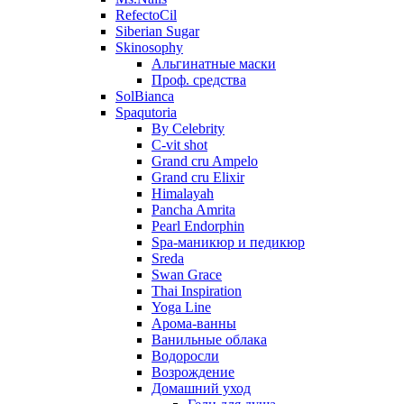
RefectoCil
Siberian Sugar
Skinosophy
Альгинатные маски
Проф. средства
SolBianca
Spaqutoria
By Celebrity
C-vit shot
Grand cru Ampelo
Grand сru Elixir
Himalayah
Pancha Amrita
Pearl Endorphin
Spa-маникюр и педикюр
Sreda
Swan Grace
Thai Inspiration
Yoga Line
Арома-ванны
Ванильные облака
Водоросли
Возрождение
Домашний уход