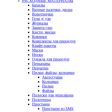
РАСХОДНЫЕ МАТЕРИАЛЫ
Бахилы
Ватные палочки, диски
Воротнички
Гели д/ узи
Журналы
Защита глаз
Кисти, миски
Коврики
Комплекты для процедур
Крафт-пакеты
Маски
Носки
Одежда для процедур
Пеньюары
Перчатки
Пилки, файлы, колпачки
Аксессуары
Колпачки
Пилки
Файлы
Полоски для депиляции
Полотенца
Простыни
Простыни из SMS