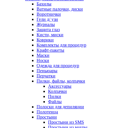
Бахилы
Ватные палочки, диски
Воротнички
Гели д/ узи
Журналы
Защита глаз
Кисти, миски
Коврики
Комплекты для процедур
Крафт-пакеты
Маски
Носки
Одежда для процедур
Пеньюары
Перчатки
Пилки, файлы, колпачки
Аксессуары
Колпачки
Пилки
Файлы
Полоски для депиляции
Полотенца
Простыни
Простыни из SMS
Простыни из махры