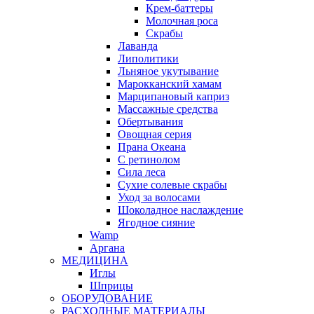
Крем-баттеры
Молочная роса
Скрабы
Лаванда
Липолитики
Льняное укутывание
Марокканский хамам
Марципановый каприз
Массажные средства
Обертывания
Овощная серия
Прана Океана
С ретинолом
Сила леса
Сухие солевые скрабы
Уход за волосами
Шоколадное наслаждение
Ягодное сияние
Wamp
Аргана
МЕДИЦИНА
Иглы
Шприцы
ОБОРУДОВАНИЕ
РАСХОДНЫЕ МАТЕРИАЛЫ