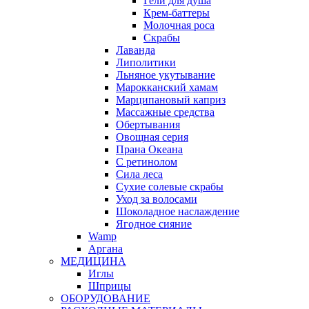
Гели для душа
Крем-баттеры
Молочная роса
Скрабы
Лаванда
Липолитики
Льняное укутывание
Марокканский хамам
Марципановый каприз
Массажные средства
Обертывания
Овощная серия
Прана Океана
С ретинолом
Сила леса
Сухие солевые скрабы
Уход за волосами
Шоколадное наслаждение
Ягодное сияние
Wamp
Аргана
МЕДИЦИНА
Иглы
Шприцы
ОБОРУДОВАНИЕ