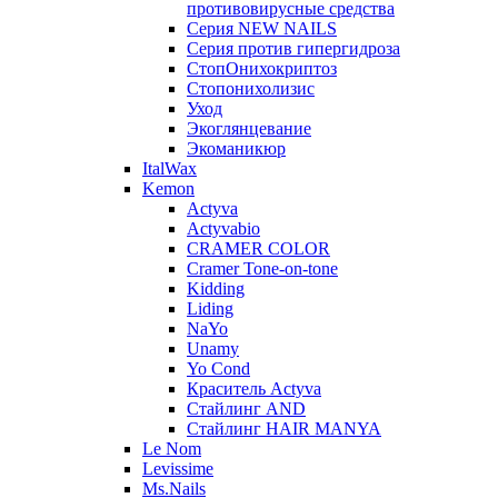
противовирусные средства
Серия NEW NAILS
Серия против гипергидроза
СтопОнихокриптоз
Стопонихолизис
Уход
Экоглянцевание
Экоманикюр
ItalWax
Kemon
Actyva
Actyvabio
CRAMER COLOR
Cramer Tone-on-tone
Kidding
Liding
NaYo
Unamy
Yo Cond
Краситель Actyva
Стайлинг AND
Стайлинг HAIR MANYA
Le Nom
Levissime
Ms.Nails