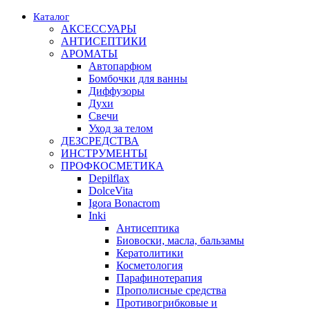
Каталог
АКСЕССУАРЫ
АНТИСЕПТИКИ
АРОМАТЫ
Автопарфюм
Бомбочки для ванны
Диффузоры
Духи
Свечи
Уход за телом
ДЕЗСРЕДСТВА
ИНСТРУМЕНТЫ
ПРОФКОСМЕТИКА
Depilflax
DolceVita
Igora Bonacrom
Inki
Антисептика
Биовоски, масла, бальзамы
Кератолитики
Косметология
Парафинотерапия
Прополисные средства
Противогрибковые и