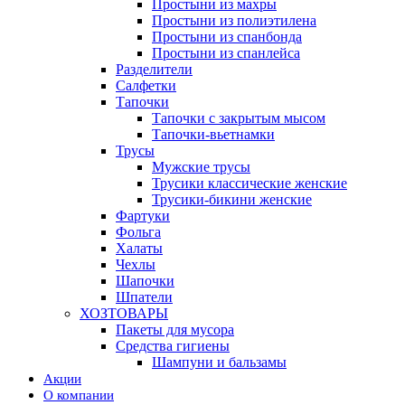
Простыни из махры
Простыни из полиэтилена
Простыни из спанбонда
Простыни из спанлейса
Разделители
Салфетки
Тапочки
Тапочки с закрытым мысом
Тапочки-вьетнамки
Трусы
Мужские трусы
Трусики классические женские
Трусики-бикини женские
Фартуки
Фольга
Халаты
Чехлы
Шапочки
Шпатели
ХОЗТОВАРЫ
Пакеты для мусора
Средства гигиены
Шампуни и бальзамы
Акции
О компании