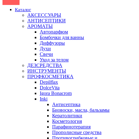
Каталог
АКСЕССУАРЫ
АНТИСЕПТИКИ
АРОМАТЫ
Автопарфюм
Бомбочки для ванны
Диффузоры
Духи
Свечи
Уход за телом
ДЕЗСРЕДСТВА
ИНСТРУМЕНТЫ
ПРОФКОСМЕТИКА
Depilflax
DolceVita
Igora Bonacrom
Inki
Антисептика
Биовоски, масла, бальзамы
Кератолитики
Косметология
Парафинотерапия
Прополисные средства
Противогрибковые и