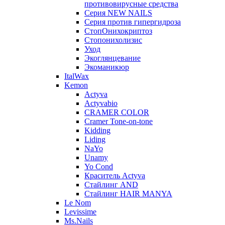
противовирусные средства
Серия NEW NAILS
Серия против гипергидроза
СтопОнихокриптоз
Стопонихолизис
Уход
Экоглянцевание
Экоманикюр
ItalWax
Kemon
Actyva
Actyvabio
CRAMER COLOR
Cramer Tone-on-tone
Kidding
Liding
NaYo
Unamy
Yo Cond
Краситель Actyva
Стайлинг AND
Стайлинг HAIR MANYA
Le Nom
Levissime
Ms.Nails