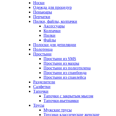
Носки
Одежда для процедур
Пеньюары
Перчатки
Пилки, файлы, колпачки
Аксессуары
Колпачки
Пилки
Файлы
Полоски для депиляции
Полотенца
Простыни
Простыни из SMS
Простыни из махры
Простыни из полиэтилена
Простыни из спанбонда
Простыни из спанлейса
Разделители
Салфетки
Тапочки
Тапочки с закрытым мысом
Тапочки-вьетнамки
Трусы
Мужские трусы
Трусики классические женские