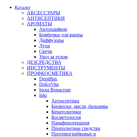
Каталог
АКСЕССУАРЫ
АНТИСЕПТИКИ
АРОМАТЫ
Автопарфюм
Бомбочки для ванны
Диффузоры
Духи
Свечи
Уход за телом
ДЕЗСРЕДСТВА
ИНСТРУМЕНТЫ
ПРОФКОСМЕТИКА
Depilflax
DolceVita
Igora Bonacrom
Inki
Антисептика
Биовоски, масла, бальзамы
Кератолитики
Косметология
Парафинотерапия
Прополисные средства
Противогрибковые и