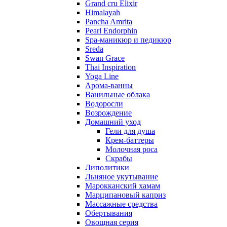
Grand сru Elixir
Himalayah
Pancha Amrita
Pearl Endorphin
Spa-маникюр и педикюр
Sreda
Swan Grace
Thai Inspiration
Yoga Line
Арома-ванны
Ванильные облака
Водоросли
Возрождение
Домашний уход
Гели для душа
Крем-баттеры
Молочная роса
Скрабы
Липолитики
Льняное укутывание
Марокканский хамам
Марципановый каприз
Массажные средства
Обертывания
Овощная серия