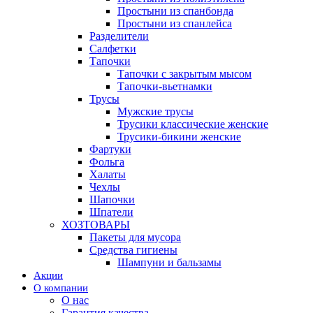
Простыни из спанбонда
Простыни из спанлейса
Разделители
Салфетки
Тапочки
Тапочки с закрытым мысом
Тапочки-вьетнамки
Трусы
Мужские трусы
Трусики классические женские
Трусики-бикини женские
Фартуки
Фольга
Халаты
Чехлы
Шапочки
Шпатели
ХОЗТОВАРЫ
Пакеты для мусора
Средства гигиены
Шампуни и бальзамы
Акции
О компании
О нас
Гарантия качества