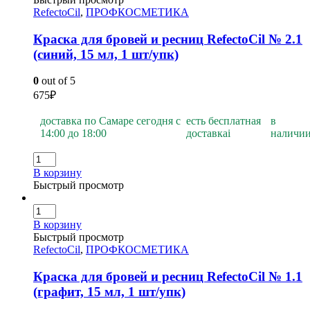
RefectoCil
,
ПРОФКОСМЕТИКА
Краска для бровей и ресниц RefectoCil № 2.1
(синий, 15 мл, 1 шт/упк)
0
out of 5
675
₽
доставка по Самаре сегодня с
есть бесплатная
в
14:00 до 18:00
доставка
i
наличи
В корзину
Быстрый просмотр
В корзину
Быстрый просмотр
RefectoCil
,
ПРОФКОСМЕТИКА
Краска для бровей и ресниц RefectoCil № 1.1
(графит, 15 мл, 1 шт/упк)