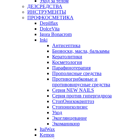
Уход за телом
ДЕЗСРЕДСТВА
ИНСТРУМЕНТЫ
ПРОФКОСМЕТИКА
Depilflax
DolceVita
Igora Bonacrom
Inki
Антисептика
Биовоски, масла, бальзамы
Кератолитики
Косметология
Парафинотерапия
Прополисные средства
Противогрибковые и
противовирусные средства
Серия NEW NAILS
Серия против гипергидроза
СтопОнихокриптоз
Стопонихолизис
Уход
Экоглянцевание
Экоманикюр
ItalWax
Kemon