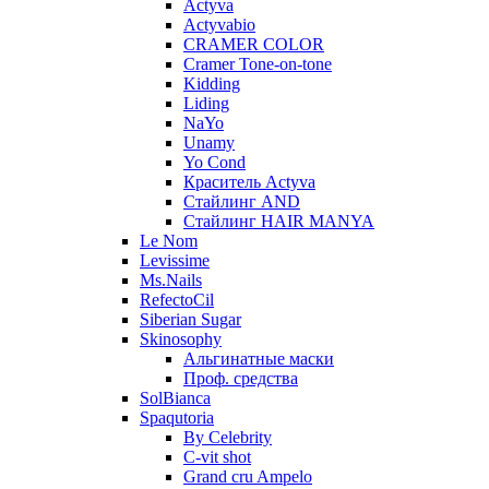
Actyva
Actyvabio
CRAMER COLOR
Cramer Tone-on-tone
Kidding
Liding
NaYo
Unamy
Yo Cond
Краситель Actyva
Стайлинг AND
Стайлинг HAIR MANYA
Le Nom
Levissime
Ms.Nails
RefectoCil
Siberian Sugar
Skinosophy
Альгинатные маски
Проф. средства
SolBianca
Spaqutoria
By Celebrity
C-vit shot
Grand cru Ampelo