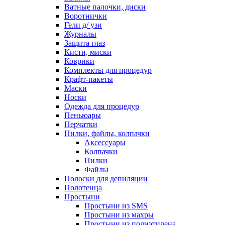
Ватные палочки, диски
Воротнички
Гели д/ узи
Журналы
Защита глаз
Кисти, миски
Коврики
Комплекты для процедур
Крафт-пакеты
Маски
Носки
Одежда для процедур
Пеньюары
Перчатки
Пилки, файлы, колпачки
Аксессуары
Колпачки
Пилки
Файлы
Полоски для депиляции
Полотенца
Простыни
Простыни из SMS
Простыни из махры
Простыни из полиэтилена