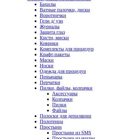
Бахилы
Ватные палочки, диски
Воротнички
Гели д/ узи
Журналы
Защита глаз
Кисти, миски
Коврики
Комплекты для процедур
Крафт-пакеты
Маски
Носки
Одежда для процедур
Пеньюары
Перчатки
Пилки, файлы, колпачки
Аксессуары
Колпачки
Пилки
Файлы
Полоски для депиляции
Полотенца
Простыни
Простыни из SMS
Простыни из махры