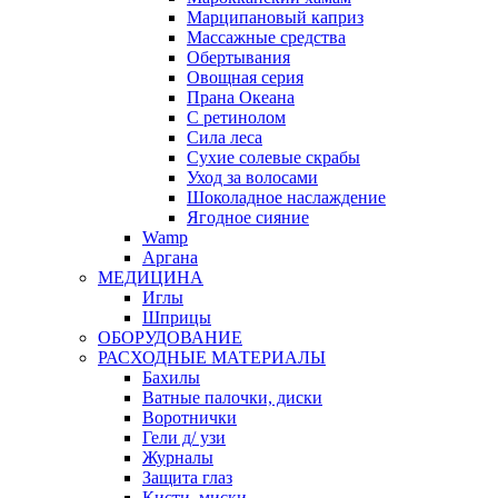
Марципановый каприз
Массажные средства
Обертывания
Овощная серия
Прана Океана
С ретинолом
Сила леса
Сухие солевые скрабы
Уход за волосами
Шоколадное наслаждение
Ягодное сияние
Wamp
Аргана
МЕДИЦИНА
Иглы
Шприцы
ОБОРУДОВАНИЕ
РАСХОДНЫЕ МАТЕРИАЛЫ
Бахилы
Ватные палочки, диски
Воротнички
Гели д/ узи
Журналы
Защита глаз
Кисти, миски