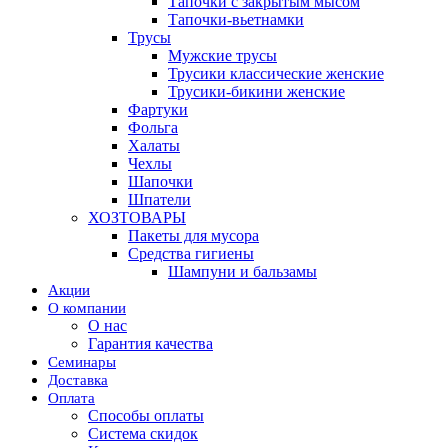
Тапочки с закрытым мысом
Тапочки-вьетнамки
Трусы
Мужские трусы
Трусики классические женские
Трусики-бикини женские
Фартуки
Фольга
Халаты
Чехлы
Шапочки
Шпатели
ХОЗТОВАРЫ
Пакеты для мусора
Средства гигиены
Шампуни и бальзамы
Акции
О компании
О нас
Гарантия качества
Семинары
Доставка
Оплата
Способы оплаты
Система скидок