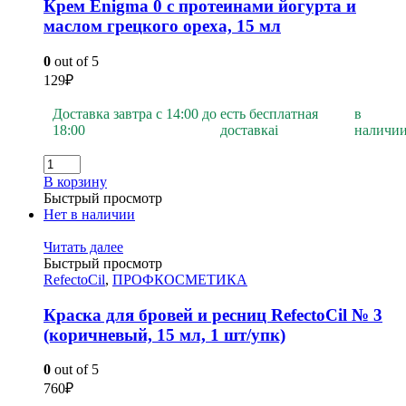
Крем Enigma 0 с протеинами йогурта и
маслом грецкого ореха, 15 мл
0
out of 5
129
₽
Доставка завтра с 14:00 до
есть бесплатная
в
18:00
доставка
i
наличи
В корзину
Быстрый просмотр
Нет в наличии
Читать далее
Быстрый просмотр
RefectoCil
,
ПРОФКОСМЕТИКА
Краска для бровей и ресниц RefectoCil № 3
(коричневый, 15 мл, 1 шт/упк)
0
out of 5
760
₽