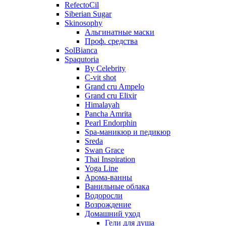
RefectoCil
Siberian Sugar
Skinosophy
Альгинатные маски
Проф. средства
SolBianca
Spaqutoria
By Celebrity
C-vit shot
Grand cru Ampelo
Grand сru Elixir
Himalayah
Pancha Amrita
Pearl Endorphin
Spa-маникюр и педикюр
Sreda
Swan Grace
Thai Inspiration
Yoga Line
Арома-ванны
Ванильные облака
Водоросли
Возрождение
Домашний уход
Гели для душа