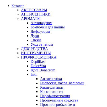
Каталог
АКСЕССУАРЫ
АНТИСЕПТИКИ
АРОМАТЫ
Автопарфюм
Бомбочки для ванны
Диффузоры
Духи
Свечи
Уход за телом
ДЕЗСРЕДСТВА
ИНСТРУМЕНТЫ
ПРОФКОСМЕТИКА
Depilflax
DolceVita
Igora Bonacrom
Inki
Антисептика
Биовоски, масла, бальзамы
Кератолитики
Косметология
Парафинотерапия
Прополисные средства
Противогрибковые и