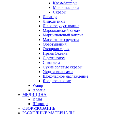
Крем-баттеры
Молочная роса
Скрабы
Лаванда
Липолитики
Льняное укутывание
Марокканский хамам
Марципановый каприз
Массажные средства
Обертывания
Овощная серия
Прана Океана
С ретинолом
Сила леса
Сухие солевые скрабы
Уход за волосами
Шоколадное наслаждение
Ягодное сияние
Wamp
Аргана
МЕДИЦИНА
Иглы
Шприцы
ОБОРУДОВАНИЕ
РАСХОДНЫЕ МАТЕРИАЛЫ