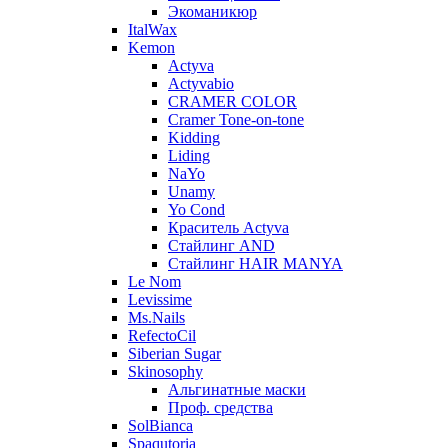
Экоманикюр
ItalWax
Kemon
Actyva
Actyvabio
CRAMER COLOR
Cramer Tone-on-tone
Kidding
Liding
NaYo
Unamy
Yo Cond
Краситель Actyva
Стайлинг AND
Стайлинг HAIR MANYA
Le Nom
Levissime
Ms.Nails
RefectoCil
Siberian Sugar
Skinosophy
Альгинатные маски
Проф. средства
SolBianca
Spaqutoria