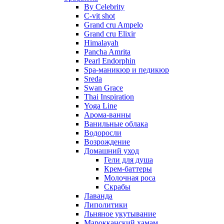
By Celebrity
C-vit shot
Grand cru Ampelo
Grand сru Elixir
Himalayah
Pancha Amrita
Pearl Endorphin
Spa-маникюр и педикюр
Sreda
Swan Grace
Thai Inspiration
Yoga Line
Арома-ванны
Ванильные облака
Водоросли
Возрождение
Домашний уход
Гели для душа
Крем-баттеры
Молочная роса
Скрабы
Лаванда
Липолитики
Льняное укутывание
Марокканский хамам