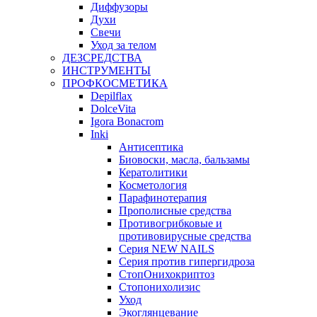
Диффузоры
Духи
Свечи
Уход за телом
ДЕЗСРЕДСТВА
ИНСТРУМЕНТЫ
ПРОФКОСМЕТИКА
Depilflax
DolceVita
Igora Bonacrom
Inki
Антисептика
Биовоски, масла, бальзамы
Кератолитики
Косметология
Парафинотерапия
Прополисные средства
Противогрибковые и
противовирусные средства
Серия NEW NAILS
Серия против гипергидроза
СтопОнихокриптоз
Стопонихолизис
Уход
Экоглянцевание