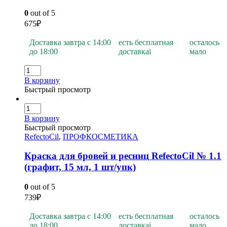
0
out of 5
675
₽
Доставка завтра с 14:00
есть бесплатная
осталось
до 18:00
доставка
i
мало
В корзину
Быстрый просмотр
В корзину
Быстрый просмотр
RefectoCil
,
ПРОФКОСМЕТИКА
Краска для бровей и ресниц RefectoCil № 1.1
(графит, 15 мл, 1 шт/упк)
0
out of 5
739
₽
Доставка завтра с 14:00
есть бесплатная
осталось
до 18:00
доставка
i
мало