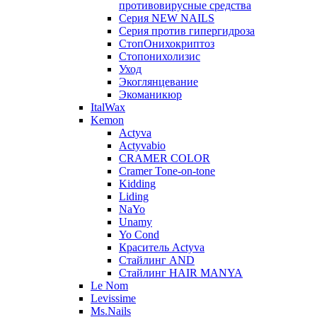
противовирусные средства
Серия NEW NAILS
Серия против гипергидроза
СтопОнихокриптоз
Стопонихолизис
Уход
Экоглянцевание
Экоманикюр
ItalWax
Kemon
Actyva
Actyvabio
CRAMER COLOR
Cramer Tone-on-tone
Kidding
Liding
NaYo
Unamy
Yo Cond
Краситель Actyva
Стайлинг AND
Стайлинг HAIR MANYA
Le Nom
Levissime
Ms.Nails