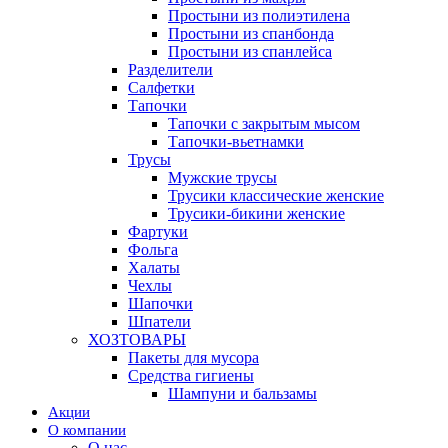
Простыни из полиэтилена
Простыни из спанбонда
Простыни из спанлейса
Разделители
Салфетки
Тапочки
Тапочки с закрытым мысом
Тапочки-вьетнамки
Трусы
Мужские трусы
Трусики классические женские
Трусики-бикини женские
Фартуки
Фольга
Халаты
Чехлы
Шапочки
Шпатели
ХОЗТОВАРЫ
Пакеты для мусора
Средства гигиены
Шампуни и бальзамы
Акции
О компании
О нас