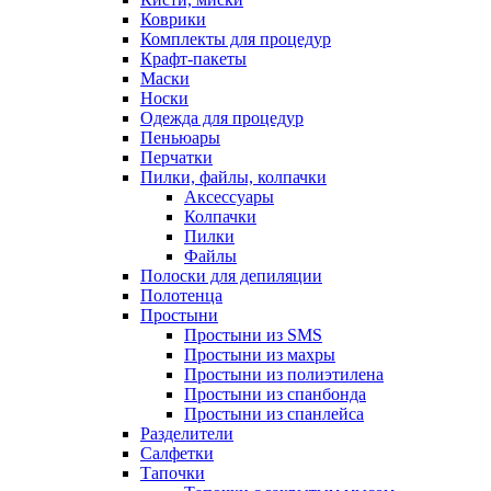
Коврики
Комплекты для процедур
Крафт-пакеты
Маски
Носки
Одежда для процедур
Пеньюары
Перчатки
Пилки, файлы, колпачки
Аксессуары
Колпачки
Пилки
Файлы
Полоски для депиляции
Полотенца
Простыни
Простыни из SMS
Простыни из махры
Простыни из полиэтилена
Простыни из спанбонда
Простыни из спанлейса
Разделители
Салфетки
Тапочки